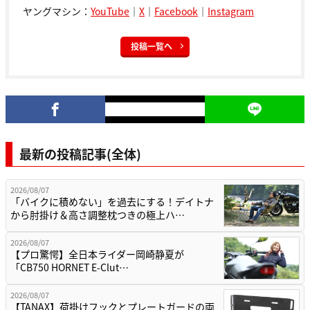
ヤングマシン：
YouTube
｜
X
｜
Facebook
｜
Instagram
投稿一覧へ
最新の投稿記事(全体)
2026/08/07
「バイクに積めない」を過去にする！デイトナ
から肘掛け＆高さ調整枕つきの極上ハ…
2026/08/07
【プロ驚愕】全日本ライダー岡崎静夏が
「CB750 HORNET E-Clut…
2026/08/07
【TANAX】荷掛けフックとプレートガードの両