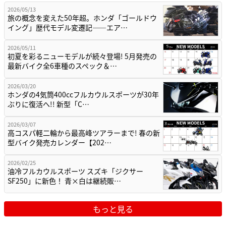
2026/05/13
旅の概念を変えた50年超。ホンダ「ゴールドウ
イング」歴代モデル変遷記——エア…
2026/05/11
初夏を彩るニューモデルが続々登場! 5月発売の
最新バイク全6車種のスペック＆…
2026/03/20
ホンダの4気筒400ccフルカウルスポーツが30年
ぶりに復活へ!! 新型「C…
2026/03/07
高コスパ軽二輪から最高峰ツアラーまで! 春の新
型バイク発売カレンダー【202…
2026/02/25
油冷フルカウルスポーツ スズキ「ジクサー
SF250」に新色！ 青×白は継続販…
もっと見る