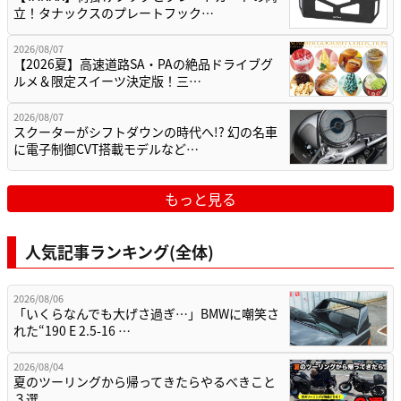
立！タナックスのプレートフック…
2026/08/07
【2026夏】高速道路SA・PAの絶品ドライブグ
ルメ＆限定スイーツ決定版！三…
2026/08/07
スクーターがシフトダウンの時代へ!? 幻の名車
に電子制御CVT搭載モデルなど…
もっと見る
人気記事ランキング(全体)
2026/08/06
「いくらなんでも大げさ過ぎ…」BMWに嘲笑さ
れた“190 E 2.5-16 …
2026/08/04
夏のツーリングから帰ってきたらやるべきこと
３選