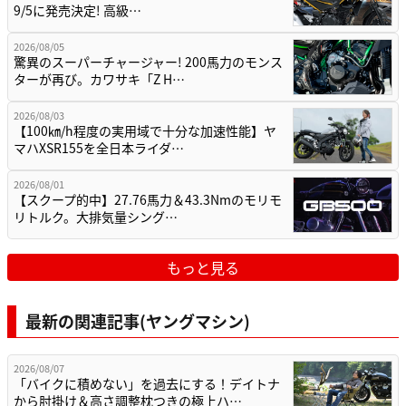
9/5に発売決定! 高級…
2026/08/05
驚異のスーパーチャージャー! 200馬力のモンス
ターが再び。カワサキ「Z H…
2026/08/03
【100㎞/h程度の実用域で十分な加速性能】ヤ
マハXSR155を全日本ライダ…
2026/08/01
【スクープ的中】27.76馬力＆43.3Nmのモリモ
リトルク。大排気量シング…
もっと見る
最新の関連記事(ヤングマシン)
2026/08/07
「バイクに積めない」を過去にする！デイトナ
から肘掛け＆高さ調整枕つきの極上ハ…