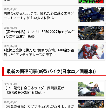
2026/08/05
悪魔のZからAE86まで、疲れた心に蘇るエキゾ
ーストノート。忙しい大人に贈る…
2026/08/06
【黄金の骨格】カワサキ Z250 2027年モデルが
9/5に発売決定! 高級…
2026/07/31
4気筒全盛期に挑んだ2気筒の意地。600台が殺
到した”アマチュアレースの甲子…
最新の関連記事(新型バイク(日本車／国産車))
2026/08/07
【プロ驚愕】全日本ライダー岡崎静夏が
「CB750 HORNET E-Clut…
2026/08/06
【黄金の骨格】カワサキ Z250 2027年モデルが