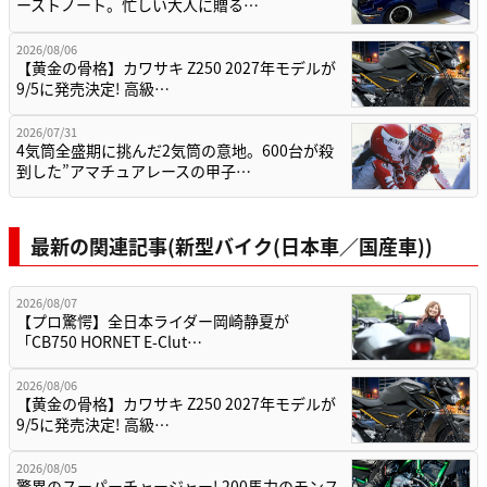
ーストノート。忙しい大人に贈る…
2026/08/06
【黄金の骨格】カワサキ Z250 2027年モデルが
9/5に発売決定! 高級…
2026/07/31
4気筒全盛期に挑んだ2気筒の意地。600台が殺
到した”アマチュアレースの甲子…
最新の関連記事(新型バイク(日本車／国産車))
2026/08/07
【プロ驚愕】全日本ライダー岡崎静夏が
「CB750 HORNET E-Clut…
2026/08/06
【黄金の骨格】カワサキ Z250 2027年モデルが
9/5に発売決定! 高級…
2026/08/05
驚異のスーパーチャージャー! 200馬力のモンス