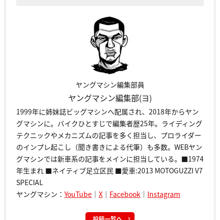
ヤングマシン編集部員
ヤングマシン編集部(ヨ)
1999年に姉妹誌ビッグマシンへ配属され、2018年からヤン
グマシンに。バイクひとすじで編集者歴25年。ライディング
テクニックやメカニズムの記事を多く担当し、プロライダー
のインプレ起こし（聞き書きによる代筆）も多数。WEBヤン
グマシンでは新車系の記事をメインに担当している。■1974
年生まれ ■ネイティブ足立区民 ■愛車:2013 MOTOGUZZI V7
SPECIAL
ヤングマシン：
YouTube
｜
X
｜
Facebook
｜
Instagram
投稿一覧へ