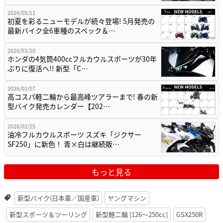
2026/05/11
初夏を彩るニューモデルが続々登場! 5月発売の
最新バイク全6車種のスペック＆…
2026/03/20
ホンダの4気筒400ccフルカウルスポーツが30年
ぶりに復活へ!! 新型「C…
2026/03/07
高コスパ軽二輪から最高峰ツアラーまで! 春の新
型バイク発売カレンダー【202…
2026/02/25
油冷フルカウルスポーツ スズキ「ジクサー
SF250」に新色！ 青×白は継続販…
もっと見る
新型バイク(日本車／国産車)
ヤングマシン
新型スポーツ＆ツーリング
新型軽二輪 [126〜250cc]
GSX250R