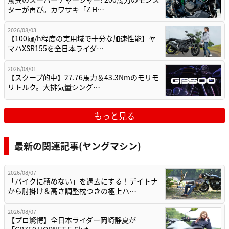
ターが再び。カワサキ「Z H…
2026/08/03
【100㎞/h程度の実用域で十分な加速性能】ヤ
マハXSR155を全日本ライダ…
2026/08/01
【スクープ的中】27.76馬力＆43.3Nmのモリモ
リトルク。大排気量シング…
もっと見る
最新の関連記事(ヤングマシン)
2026/08/07
「バイクに積めない」を過去にする！デイトナ
から肘掛け＆高さ調整枕つきの極上ハ…
2026/08/07
【プロ驚愕】全日本ライダー岡崎静夏が