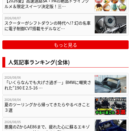
【2026夏】高速道路SA・PAの絶品ドライブグ
ルメ＆限定スイーツ決定版！三…
2026/08/07
スクーターがシフトダウンの時代へ!? 幻の名車
に電子制御CVT搭載モデルなど…
もっと見る
人気記事ランキング(全体)
2026/08/06
「いくらなんでも大げさ過ぎ…」BMWに嘲笑さ
れた“190 E 2.5-16 …
2026/08/04
夏のツーリングから帰ってきたらやるべきこと
３選
2026/08/05
悪魔のZからAE86まで、疲れた心に蘇るエキゾ