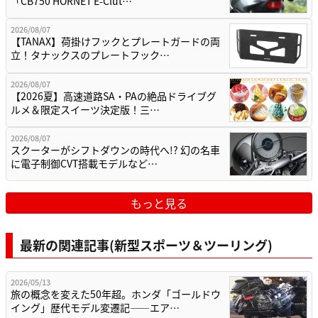
「CB750 HORNET E-Clut…
2026/08/07
【TANAX】荷掛けフックとプレートガードの両
立！タナックスのプレートフック…
2026/08/07
【2026夏】高速道路SA・PAの絶品ドライブグ
ルメ＆限定スイーツ決定版！三…
2026/08/07
スクーターがシフトダウンの時代へ!? 幻の名車
に電子制御CVT搭載モデルなど…
もっと見る
最新の関連記事(新型スポーツ＆ツーリング)
2026/05/13
旅の概念を変えた50年超。ホンダ「ゴールドウ
イング」歴代モデル変遷記——エア…