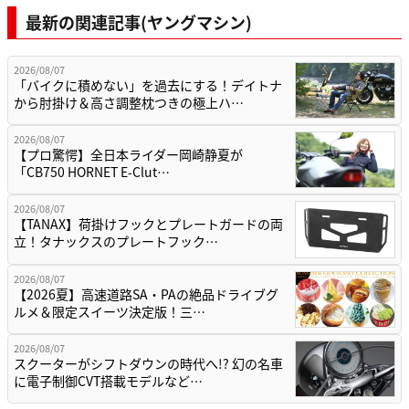
最新の関連記事(ヤングマシン)
2026/08/07
「バイクに積めない」を過去にする！デイトナ
から肘掛け＆高さ調整枕つきの極上ハ…
2026/08/07
【プロ驚愕】全日本ライダー岡崎静夏が
「CB750 HORNET E-Clut…
2026/08/07
【TANAX】荷掛けフックとプレートガードの両
立！タナックスのプレートフック…
2026/08/07
【2026夏】高速道路SA・PAの絶品ドライブグ
ルメ＆限定スイーツ決定版！三…
2026/08/07
スクーターがシフトダウンの時代へ!? 幻の名車
に電子制御CVT搭載モデルなど…