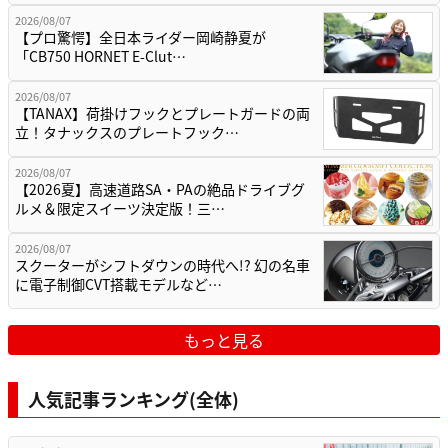
2026/08/07
【プロ驚愕】全日本ライダー岡崎静夏が
「CB750 HORNET E-Clut…
2026/08/07
【TANAX】荷掛けフックとプレートガードの両
立！タナックスのプレートフック…
2026/08/07
【2026夏】高速道路SA・PAの絶品ドライブグ
ルメ＆限定スイーツ決定版！三…
2026/08/07
スクーターがシフトダウンの時代へ!? 幻の名車
に電子制御CVT搭載モデルなど…
もっと見る
人気記事ランキング(全体)