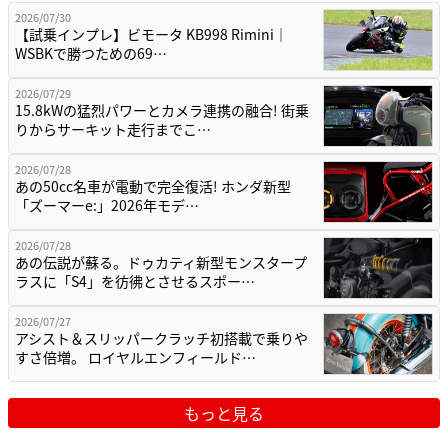
2026/07/30
【試乗インプレ】ビモータ KB998 Rimini｜
WSBKで勝つための69…
2026/07/29
15.8kWの猛烈パワーとカメラ連携の融合! 街乗
りからサーキット走行までこ…
2026/07/28
あの50cc名車が電動で完全復活! ホンダ新型
「ズーマーe:」2026年モデ…
2026/07/28
あの伝説が蘇る。ドゥカティ新型モンスタープ
ラスに「S4」を彷彿とさせるスポー…
2026/07/27
アシスト＆スリッパークラッチ初搭載で乗りや
すさ倍増。 ロイヤルエンフィールド…
もっと見る