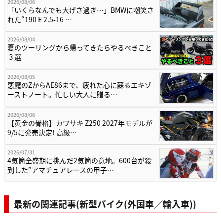
2026/08/06
「いくらなんでも大げさ過ぎ…」BMWに嘲笑さ
れた“190 E 2.5-16 …
2026/08/04
夏のツーリングから帰ってきたらやるべきこと
３選
2026/08/05
悪魔のZからAE86まで、疲れた心に蘇るエキゾ
ーストノート。忙しい大人に贈る…
2026/08/06
【黄金の骨格】カワサキ Z250 2027年モデルが
9/5に発売決定! 高級…
2026/07/31
4気筒全盛期に挑んだ2気筒の意地。600台が殺
到した”アマチュアレースの甲子…
最新の関連記事(新型バイク(外国車／輸入車))