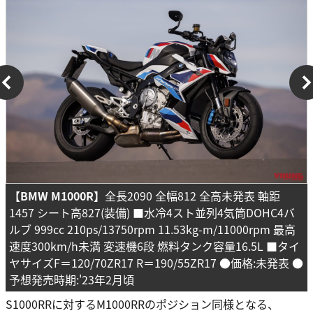
【BMW M1000R】
全長2090 全幅812 全高未発表 軸距
1457 シート高827(装備) ■水冷4スト並列4気筒DOHC4バ
ルブ 999cc 210ps/13750rpm 11.53kg-m/11000rpm 最高
速度300km/h未満 変速機6段 燃料タンク容量16.5L ■タイ
ヤサイズF＝120/70ZR17 R＝190/55ZR17 ●価格:未発表 ●
予想発売時期:'23年2月頃
S1000RRに対するM1000RRのポジション同様となる、