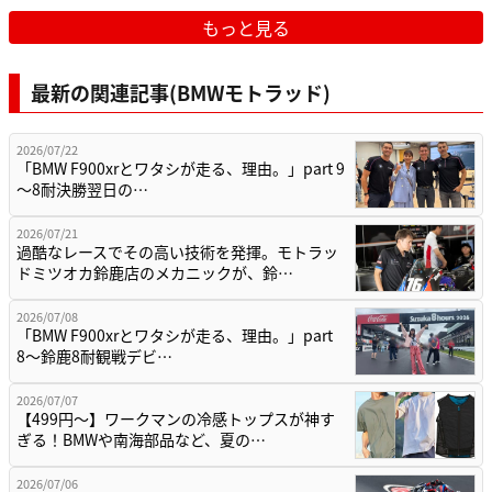
もっと見る
最新の関連記事(BMWモトラッド)
2026/07/22
「BMW F900xrとワタシが走る、理由。」part 9
〜8耐決勝翌日の…
2026/07/21
過酷なレースでその高い技術を発揮。モトラッ
ドミツオカ鈴鹿店のメカニックが、鈴…
2026/07/08
「BMW F900xrとワタシが走る、理由。」part
8〜鈴鹿8耐観戦デビ…
2026/07/07
【499円〜】ワークマンの冷感トップスが神す
ぎる！BMWや南海部品など、夏の…
2026/07/06