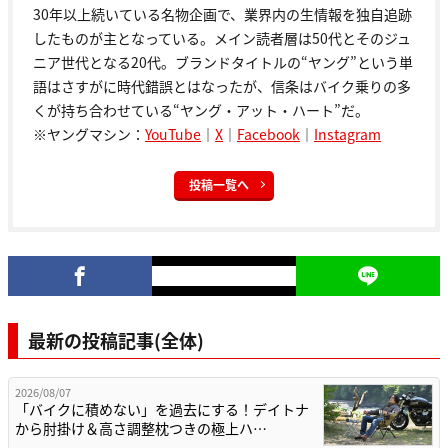
30年以上続いている名物企画で、業界内の生情報を独自追跡
したものが主となっている。メイン読者層は50代とそのジュ
ニア世代となる20代。ブランドタイトルの“ヤング”という単
語はさすがに時代錯誤とはなったが、信条はバイク乗りの多
くが持ち合わせている“ヤング・アット・ハート”だ。
※ヤングマシン：
YouTube
｜
X
｜
Facebook
｜
Instagram
投稿一覧へ
最新の投稿記事(全体)
2026/08/07
「バイクに積めない」を過去にする！デイトナ
から肘掛け＆高さ調整枕つきの極上ハ…