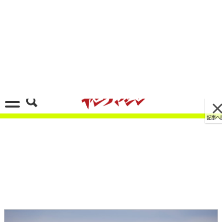
記事へ戻る
[画像 No.2/6]BMW最強ネイキッド! M1000R 試
乗インプレッション【公道の速度域で楽しめる好
バランス】
2023/02/23