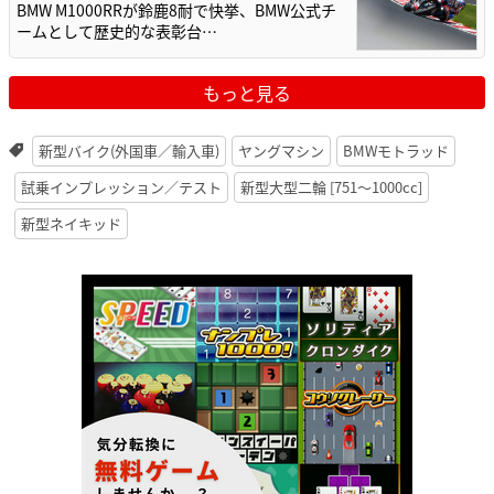
BMW M1000RRが鈴鹿8耐で快挙、BMW公式チ
ームとして歴史的な表彰台…
もっと見る
新型バイク(外国車／輸入車)
ヤングマシン
BMWモトラッド
試乗インプレッション／テスト
新型大型二輪 [751〜1000cc]
新型ネイキッド