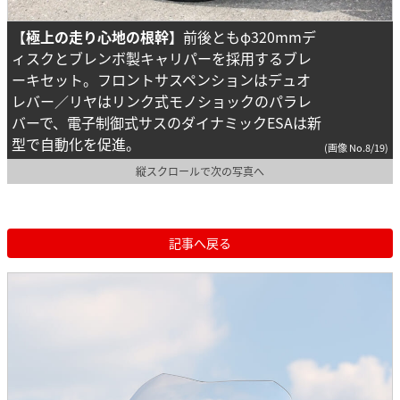
【極上の走り心地の根幹】
前後ともφ320mmデ
ィスクとブレンボ製キャリパーを採用するブレ
ーキセット。フロントサスペンションはデュオ
レバー／リヤはリンク式モノショックのパラレ
バーで、電子制御式サスのダイナミックESAは新
型で自動化を促進。
(画像 No.8/19)
縦スクロールで次の写真へ
記事へ戻る