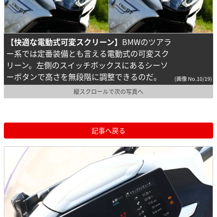
【快適な電動式可変スクリーン】
BMWのツアラ
ー系では定番装備とも言える電動式の可変スク
リーン。左側のスイッチボックスにあるシーソ
ーボタンで高さを無段階に調整できるのだ。
(画像 No.10/19)
縦スクロールで次の写真へ
記事へ戻る