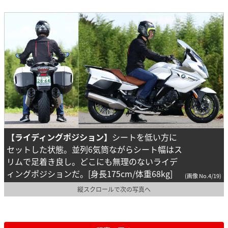
【ライディングポジション】
シートを低い方に
セットした状態。並列6気筒ながらシート幅はス
リムで足着き良し。どこにも無理のないライデ
ィングポジションだ。[身長175cm/体重68kg]
(画像 No.4/19)
縦スクロールで次の写真へ