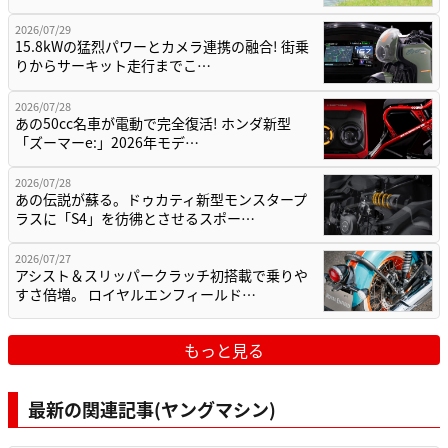
2026/07/29
15.8kWの猛烈パワーとカメラ連携の融合! 街乗
りからサーキット走行までこ…
2026/07/28
あの50cc名車が電動で完全復活! ホンダ新型
「ズーマーe:」2026年モデ…
2026/07/28
あの伝説が蘇る。ドゥカティ新型モンスタープ
ラスに「S4」を彷彿とさせるスポー…
2026/07/27
アシスト＆スリッパークラッチ初搭載で乗りや
すさ倍増。 ロイヤルエンフィールド…
もっと見る
最新の関連記事(ヤングマシン)