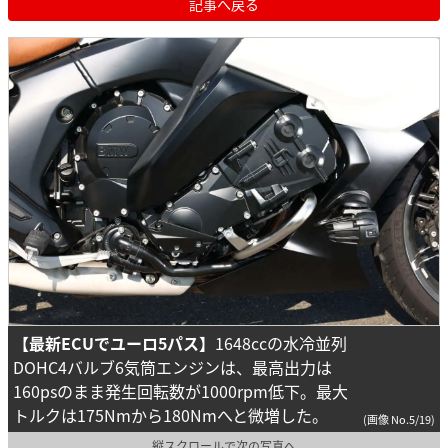
記事へ戻る
【最新ECUでユーロ5パス】
1648ccの水冷並列
DOHC4バルブ6気筒エンジンは、最高出力は
160psのまま発生回転数が1000rpm低下。最大
トルクは175Nmから180Nmへと微増した。
(画像 No.5/19)
縦スクロールで次の写真へ