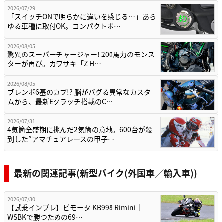
2026/07/29
「スイッチONで明らかに違いを感じる…」あら
ゆる車種に取付OK。コンパクトボ…
2026/08/05
驚異のスーパーチャージャー! 200馬力のモンス
ターが再び。カワサキ「Z H…
2026/08/05
ブレンボ6基のカブ!? 脳がバグる異常なカスタ
ムから、最新Eクラッチ搭載のC…
2026/07/31
4気筒全盛期に挑んだ2気筒の意地。600台が殺
到した”アマチュアレースの甲子…
最新の関連記事(新型バイク(外国車／輸入車))
2026/07/30
【試乗インプレ】ビモータ KB998 Rimini｜
WSBKで勝つための69…