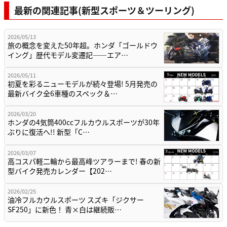
最新の関連記事(新型スポーツ＆ツーリング)
2026/05/13
旅の概念を変えた50年超。ホンダ「ゴールドウ
イング」歴代モデル変遷記——エア…
2026/05/11
初夏を彩るニューモデルが続々登場! 5月発売の
最新バイク全6車種のスペック＆…
2026/03/20
ホンダの4気筒400ccフルカウルスポーツが30年
ぶりに復活へ!! 新型「C…
2026/03/07
高コスパ軽二輪から最高峰ツアラーまで! 春の新
型バイク発売カレンダー【202…
2026/02/25
油冷フルカウルスポーツ スズキ「ジクサー
SF250」に新色！ 青×白は継続販…