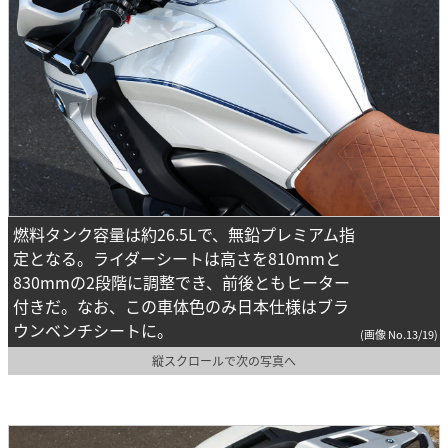
燃料タンク容量は約26.5Lで、無鉛プレミアム指
定となる。ライダーシートは高さを810mmと
830mmの2段階に調整でき、前後ともヒーター
付きだ。なお、この車体色のみ日本仕様はブラ
ウンベンチシートに。
(画像 No.13/19)
縦スクロールで次の写真へ