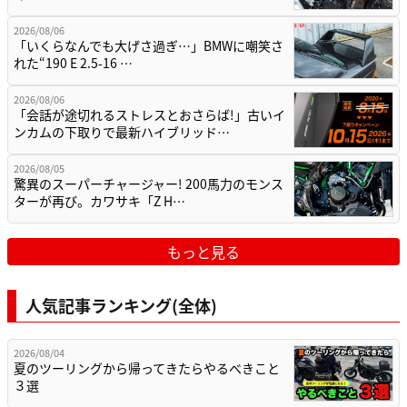
2026/08/06
「いくらなんでも大げさ過ぎ…」BMWに嘲笑さ
れた“190 E 2.5-16 …
2026/08/06
「会話が途切れるストレスとおさらば!」古いイ
ンカムの下取りで最新ハイブリッド…
2026/08/05
驚異のスーパーチャージャー! 200馬力のモンス
ターが再び。カワサキ「Z H…
もっと見る
人気記事ランキング(全体)
2026/08/04
夏のツーリングから帰ってきたらやるべきこと
３選