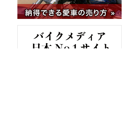
HOME
バイク／オートバイ［新車］
BMW K1600GT 試乗