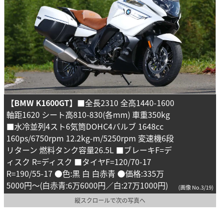
【BMW K1600GT】
■全長2310 全高1440-1600
軸距1620 シート高810-830(各mm) 車重350kg
■水冷並列4スト6気筒DOHC4バルブ 1648cc
160ps/6750rpm 12.2kg-m/5250rpm 変速機6段
リターン 燃料タンク容量26.5L ■ブレーキF=デ
ィスク R=ディスク ■タイヤF=120/70-17
R=190/55-17 ●色:黒 白 白赤青 ●価格:335万
5000円～(白赤青:6万6000円／白:27万1000円)
(画像 No.3/19)
縦スクロールで次の写真へ