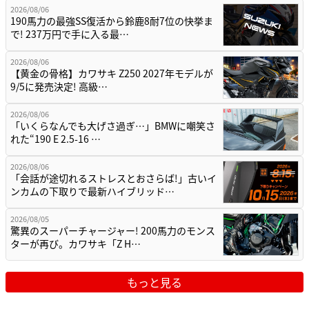
2026/08/06
190馬力の最強SS復活から鈴鹿8耐7位の快挙ま
で! 237万円で手に入る最…
2026/08/06
【黄金の骨格】カワサキ Z250 2027年モデルが
9/5に発売決定! 高級…
2026/08/06
「いくらなんでも大げさ過ぎ…」BMWに嘲笑さ
れた“190 E 2.5-16 …
2026/08/06
「会話が途切れるストレスとおさらば!」古いイ
ンカムの下取りで最新ハイブリッド…
2026/08/05
驚異のスーパーチャージャー! 200馬力のモンス
ターが再び。カワサキ「Z H…
もっと見る