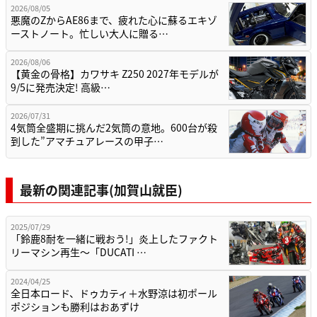
2026/08/05
悪魔のZからAE86まで、疲れた心に蘇るエキゾ
ーストノート。忙しい大人に贈る…
2026/08/06
【黄金の骨格】カワサキ Z250 2027年モデルが
9/5に発売決定! 高級…
2026/07/31
4気筒全盛期に挑んだ2気筒の意地。600台が殺
到した”アマチュアレースの甲子…
最新の関連記事(加賀山就臣)
2025/07/29
「鈴鹿8耐を一緒に戦おう!」炎上したファクト
リーマシン再生～「DUCATI …
2024/04/25
全日本ロード、ドゥカティ＋水野涼は初ポール
ポジションも勝利はおあずけ