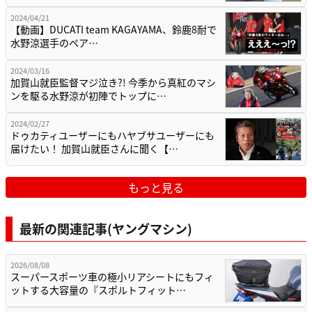
2024/04/21
【動画】DUCATI team KAGAYAMA、鈴鹿8耐で
水野涼選手のペア…
2024/03/16
加賀山就臣監督マジ泣き?! 今季から真紅のマシ
ンを駆る水野涼が初陣でトップに…
2024/02/27
ドゥカティユーザーにもハヤブサユーザーにも
届けたい！ 加賀山就臣さんに聞く【…
もっと見る
最新の関連記事(ヤングマシン)
2026/08/08
スーパースポーツ車の極小リアシートにもフィ
ットする大容量の『スポルトフィット…