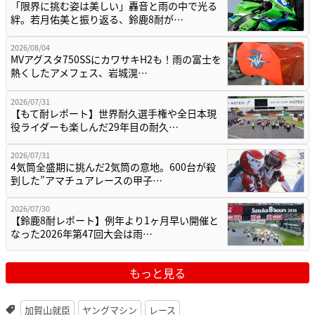
「限界に挑む姿は美しい」轟音と雨の中で光る
絆。若月佑美と振り返る、鈴鹿8耐が…
2026/08/04
MVアグスタ750SSにカワサキH2も！雨の富士を
熱くしたアメフェス、岩城滉…
2026/07/31
【もて耐レポート】世界耐久選手権や全日本現
役ライダーも楽しんだ29年目の耐久…
2026/07/31
4気筒全盛期に挑んだ2気筒の意地。600台が殺
到した”アマチュアレースの甲子…
2026/07/30
【鈴鹿8耐レポート】例年より1ヶ月早い開催と
なった2026年第47回大会は雨…
もっと見る
加賀山就臣
ヤングマシン
レース