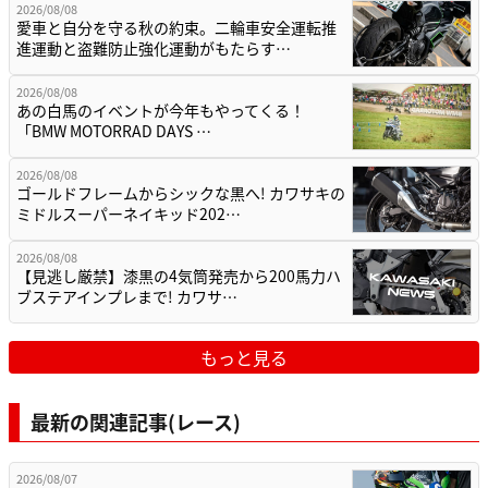
2026/08/08
愛車と自分を守る秋の約束。二輪車安全運転推
進運動と盗難防止強化運動がもたらす…
2026/08/08
あの白馬のイベントが今年もやってくる！
「BMW MOTORRAD DAYS …
2026/08/08
ゴールドフレームからシックな黒へ! カワサキの
ミドルスーパーネイキッド202…
2026/08/08
【見逃し厳禁】漆黒の4気筒発売から200馬力ハ
ブステアインプレまで! カワサ…
もっと見る
最新の関連記事(レース)
2026/08/07