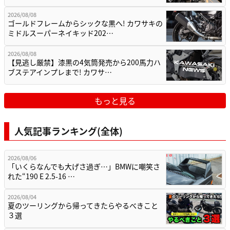
2026/08/08
ゴールドフレームからシックな黒へ! カワサキの
ミドルスーパーネイキッド202…
2026/08/08
【見逃し厳禁】漆黒の4気筒発売から200馬力ハ
ブステアインプレまで! カワサ…
もっと見る
人気記事ランキング(全体)
2026/08/06
「いくらなんでも大げさ過ぎ…」BMWに嘲笑さ
れた“190 E 2.5-16 …
2026/08/04
夏のツーリングから帰ってきたらやるべきこと
３選