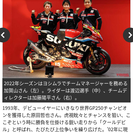
2022年シーズンはヨシムラでチームマネージャーを務める
加賀山さん（左）。ライダーは渡辺選手（中）、チームデ
ィレクターは加藤陽平さん（右）。
1993年、デビューイヤーにいきなり世界GP250チャンピオ
ンを獲得した原田哲也さん。虎視眈々とチャンスを狙い、こ
こぞという時に勝負を仕掛ける鋭い走りから「クールデビ
ル」と呼ばれ、たびたび上位争いを繰り広げた。’02年に現