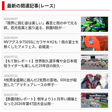
最新の関連記事(レース)
2026/08/07
「限界に挑む姿は美しい」轟音と雨の中で光る
絆。若月佑美と振り返る、鈴鹿8耐が…
2026/08/04
MVアグスタ750SSにカワサキH2も！雨の富士を
熱くしたアメフェス、岩城滉…
2026/07/31
【もて耐レポート】世界耐久選手権や全日本現
役ライダーも楽しんだ29年目の耐久…
2026/07/31
4気筒全盛期に挑んだ2気筒の意地。600台が殺
到した”アマチュアレースの甲子…
2026/07/30
【鈴鹿8耐レポート】例年より1ヶ月早い開催と
なった2026年第47回大会は雨…