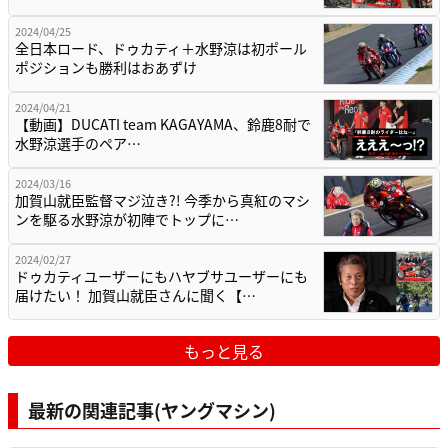
2024/04/25
全日本ロード、ドゥカティ＋水野涼は初ポール
ポジションも勝利はおあずけ
2024/04/21
【動画】DUCATI team KAGAYAMA、鈴鹿8耐で
水野涼選手のペア…
2024/03/16
加賀山就臣監督マジ泣き?! 今季から真紅のマシ
ンを駆る水野涼が初陣でトップに…
2024/02/27
ドゥカティユーザーにもハヤブサユーザーにも
届けたい！ 加賀山就臣さんに聞く【…
もっと見る
最新の関連記事(ヤングマシン)