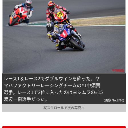
レース1＆レース2でダブルウィンを飾った、ヤ
マハファクトリーレーシングチームの#1中須賀
選手。レース1で2位に入ったのはヨシムラの#15
渡辺一樹選手だった。
(画像 No.8/10)
縦スクロールで次の写真へ