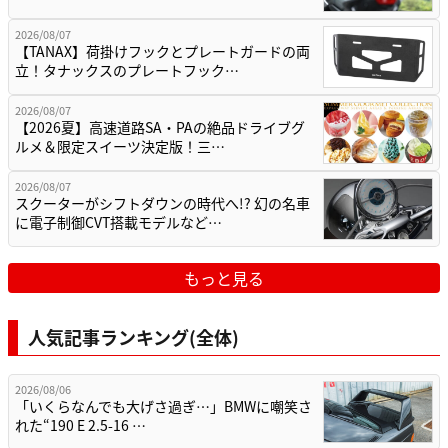
2026/08/07
【TANAX】荷掛けフックとプレートガードの両
立！タナックスのプレートフック…
2026/08/07
【2026夏】高速道路SA・PAの絶品ドライブグ
ルメ＆限定スイーツ決定版！三…
2026/08/07
スクーターがシフトダウンの時代へ!? 幻の名車
に電子制御CVT搭載モデルなど…
もっと見る
人気記事ランキング(全体)
2026/08/06
「いくらなんでも大げさ過ぎ…」BMWに嘲笑さ
れた“190 E 2.5-16 …