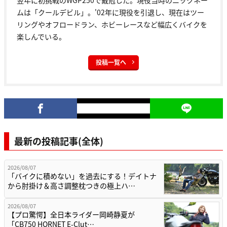
翌年に初挑戦のWGP250で戴冠した。現役当時のニックネー
ムは「クールデビル」。'02年に現役を引退し、現在はツー
リングやオフロードラン、ホビーレースなど幅広くバイクを
楽しんでいる。
投稿一覧へ
最新の投稿記事(全体)
2026/08/07
「バイクに積めない」を過去にする！デイトナ
から肘掛け＆高さ調整枕つきの極上ハ…
2026/08/07
【プロ驚愕】全日本ライダー岡崎静夏が
「CB750 HORNET E-Clut…