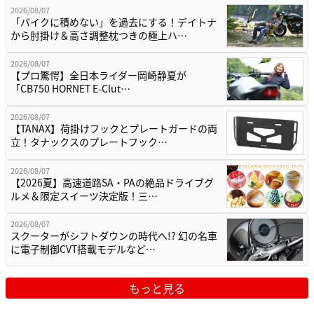
2026/08/07
「バイクに積めない」を過去にする！デイトナ
から肘掛け＆高さ調整枕つきの極上ハ…
2026/08/07
【プロ驚愕】全日本ライダー岡崎静夏が
「CB750 HORNET E-Clut…
2026/08/07
【TANAX】荷掛けフックとプレートガードの両
立！タナックスのプレートフック…
2026/08/07
【2026夏】高速道路SA・PAの絶品ドライブグ
ルメ＆限定スイーツ決定版！三…
2026/08/07
スクーターがシフトダウンの時代へ!? 幻の名車
に電子制御CVT搭載モデルなど…
もっと見る