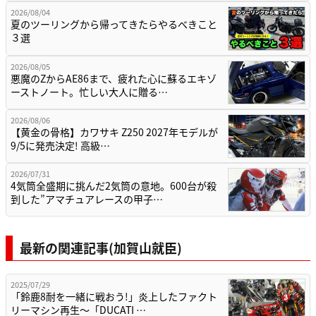
2026/08/04
夏のツーリングから帰ってきたらやるべきこと
３選
2026/08/05
悪魔のZからAE86まで、疲れた心に蘇るエキゾ
ーストノート。忙しい大人に贈る…
2026/08/06
【黄金の骨格】カワサキ Z250 2027年モデルが
9/5に発売決定! 高級…
2026/07/31
4気筒全盛期に挑んだ2気筒の意地。600台が殺
到した”アマチュアレースの甲子…
最新の関連記事(加賀山就臣)
2025/07/29
「鈴鹿8耐を一緒に戦おう!」炎上したファクト
リーマシン再生～「DUCATI …