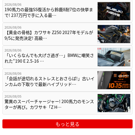
2026/08/06
190馬力の最強SS復活から鈴鹿8耐7位の快挙ま
で! 237万円で手に入る最…
2026/08/06
【黄金の骨格】カワサキ Z250 2027年モデルが
9/5に発売決定! 高級…
2026/08/06
「いくらなんでも大げさ過ぎ…」BMWに嘲笑さ
れた“190 E 2.5-16 …
2026/08/06
「会話が途切れるストレスとおさらば!」古いイ
ンカムの下取りで最新ハイブリッド…
2026/08/05
驚異のスーパーチャージャー! 200馬力のモンス
ターが再び。カワサキ「Z H…
もっと見る