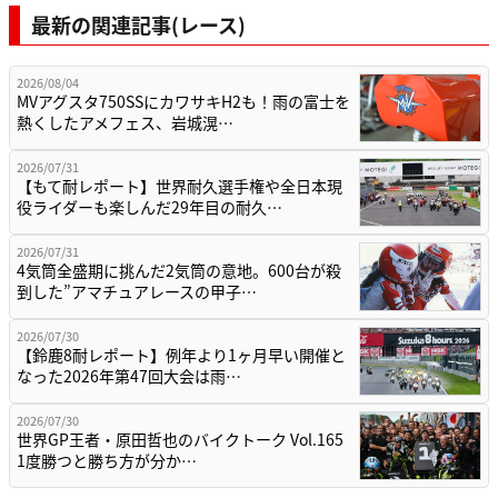
最新の関連記事(レース)
2026/08/04
MVアグスタ750SSにカワサキH2も！雨の富士を
熱くしたアメフェス、岩城滉…
2026/07/31
【もて耐レポート】世界耐久選手権や全日本現
役ライダーも楽しんだ29年目の耐久…
2026/07/31
4気筒全盛期に挑んだ2気筒の意地。600台が殺
到した”アマチュアレースの甲子…
2026/07/30
【鈴鹿8耐レポート】例年より1ヶ月早い開催と
なった2026年第47回大会は雨…
2026/07/30
世界GP王者・原田哲也のバイクトーク Vol.165
1度勝つと勝ち方が分か…