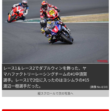
レース1＆レース2でダブルウィンを飾った、ヤ
マハファクトリーレーシングチームの#1中須賀
選手。レース1で2位に入ったのはヨシムラの#15
渡辺一樹選手だった。
(画像 No.8/10)
縦スクロールで次の写真へ