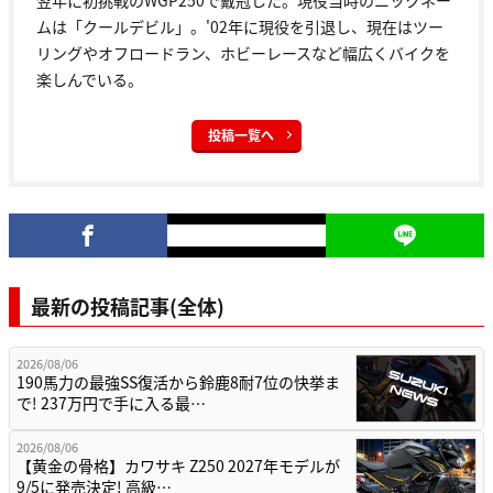
翌年に初挑戦のWGP250で戴冠した。現役当時のニックネー
ムは「クールデビル」。'02年に現役を引退し、現在はツー
リングやオフロードラン、ホビーレースなど幅広くバイクを
楽しんでいる。
投稿一覧へ
最新の投稿記事(全体)
2026/08/06
190馬力の最強SS復活から鈴鹿8耐7位の快挙ま
で! 237万円で手に入る最…
2026/08/06
【黄金の骨格】カワサキ Z250 2027年モデルが
9/5に発売決定! 高級…