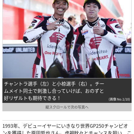
チャントラ選手（左）と小椋選手（右）。チー
ムメイト同士で刺激し合っていけば、おのずと
好リザルトも期待できる！
(画像 No.1/10)
縦スクロールで次の写真へ
1993年、デビューイヤーにいきなり世界GP250チャンピオ
ンを獲得した原田哲也さん。虎視眈々とチャンスを狙い、こ