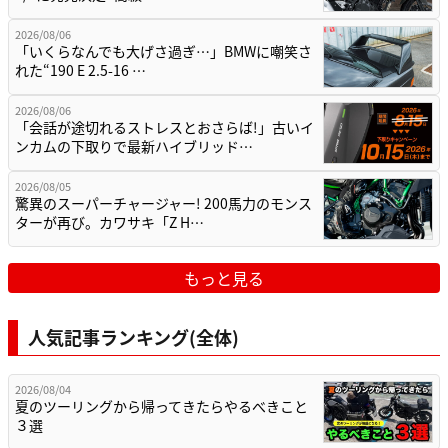
2026/08/06
「いくらなんでも大げさ過ぎ…」BMWに嘲笑さ
れた“190 E 2.5-16 …
2026/08/06
「会話が途切れるストレスとおさらば!」古いイ
ンカムの下取りで最新ハイブリッド…
2026/08/05
驚異のスーパーチャージャー! 200馬力のモンス
ターが再び。カワサキ「Z H…
もっと見る
人気記事ランキング(全体)
2026/08/04
夏のツーリングから帰ってきたらやるべきこと
３選