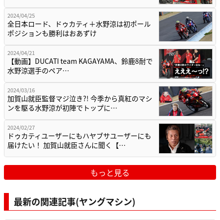
2024/04/25
全日本ロード、ドゥカティ＋水野涼は初ポール
ポジションも勝利はおあずけ
2024/04/21
【動画】DUCATI team KAGAYAMA、鈴鹿8耐で
水野涼選手のペア…
2024/03/16
加賀山就臣監督マジ泣き?! 今季から真紅のマシ
ンを駆る水野涼が初陣でトップに…
2024/02/27
ドゥカティユーザーにもハヤブサユーザーにも
届けたい！ 加賀山就臣さんに聞く【…
もっと見る
最新の関連記事(ヤングマシン)