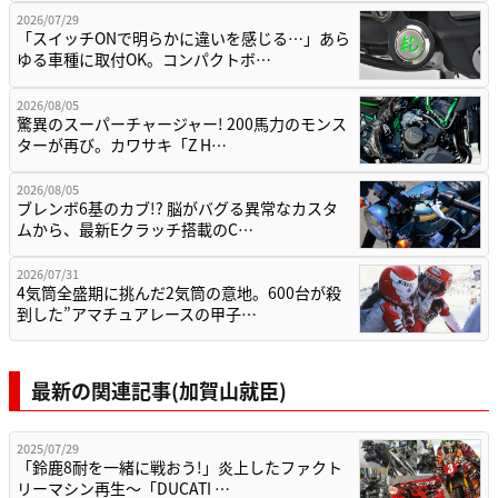
2026/07/29
「スイッチONで明らかに違いを感じる…」あら
ゆる車種に取付OK。コンパクトボ…
2026/08/05
驚異のスーパーチャージャー! 200馬力のモンス
ターが再び。カワサキ「Z H…
2026/08/05
ブレンボ6基のカブ!? 脳がバグる異常なカスタ
ムから、最新Eクラッチ搭載のC…
2026/07/31
4気筒全盛期に挑んだ2気筒の意地。600台が殺
到した”アマチュアレースの甲子…
最新の関連記事(加賀山就臣)
2025/07/29
「鈴鹿8耐を一緒に戦おう!」炎上したファクト
リーマシン再生～「DUCATI …