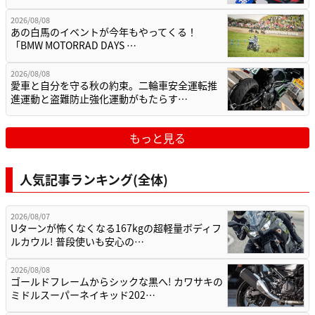
2026/08/08
あの白馬のイベントが今年もやってくる！
「BMW MOTORRAD DAYS …
2026/08/08
愛車と自分を守る秋の約束。二輪車安全運転推
進運動と盗難防止強化運動がもたらす…
もっと見る
人気記事ランキング(全体)
2026/08/07
Uターンが怖くなくなる167kgの超軽量ボディフ
ルカウル! 普段使いも安心の…
2026/08/08
ゴールドフレームからシックな黒へ! カワサキの
ミドルスーパーネイキッド202…