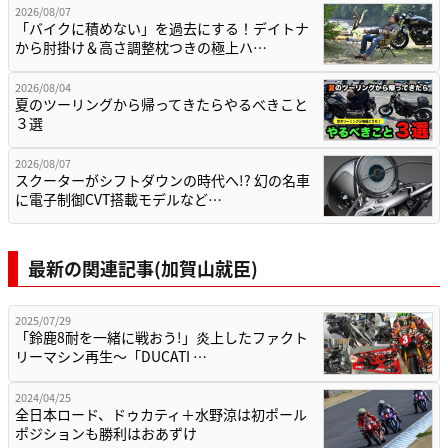
2026/08/07
「バイクに積めない」を過去にする！デイトナ
から肘掛け＆高さ調整枕つきの極上ハ…
2026/08/04
夏のツーリングから帰ってきたらやるべきこと
３選
2026/08/07
スクーターがシフトダウンの時代へ!? 幻の名車
に電子制御CVT搭載モデルなど…
最新の関連記事(加賀山就臣)
2025/07/29
「鈴鹿8耐を一緒に戦おう!」炎上したファクト
リーマシン再生～「DUCATI …
2024/04/25
全日本ロード、ドゥカティ＋水野涼は初ポール
ポジションも勝利はおあずけ