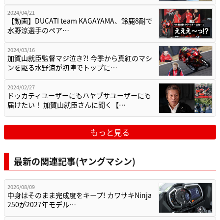
2024/04/21
【動画】DUCATI team KAGAYAMA、鈴鹿8耐で
水野涼選手のペア…
2024/03/16
加賀山就臣監督マジ泣き?! 今季から真紅のマシ
ンを駆る水野涼が初陣でトップに…
2024/02/27
ドゥカティユーザーにもハヤブサユーザーにも
届けたい！ 加賀山就臣さんに聞く【…
もっと見る
最新の関連記事(ヤングマシン)
2026/08/09
中身はそのまま完成度をキープ! カワサキNinja
250が2027年モデル…