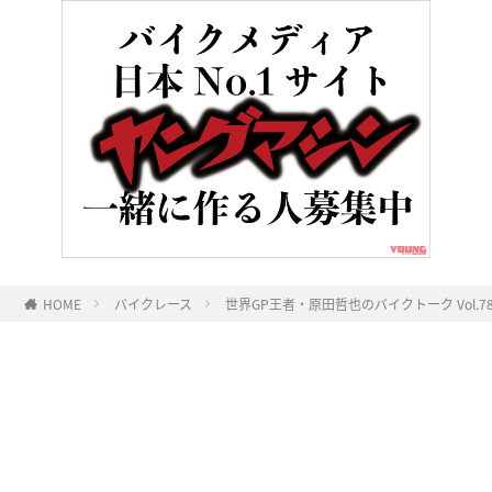
HOME
バイクレース
世界GP王者・原田哲也のバイクトーク Vol
ヤングマシンとは？
ご利用案内
執筆／編集メンバー
プライバシーポリシー
運営会社
お問い合せ
Copyright ©
NAIGAI PUBLISHING CO.,LTD.
All rights reserved.