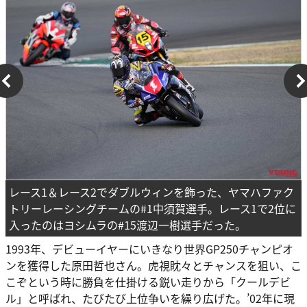
レース1＆レース2でダブルウィンを飾った、ヤマハファク
トリーレーシングチームの#1中須賀選手。レース1で2位に
入ったのはヨシムラの#15渡辺一樹選手だった。
1993年、デビューイヤーにいきなり世界GP250チャンピオ
ンを獲得した原田哲也さん。虎視眈々とチャンスを狙い、こ
こぞという時に勝負を仕掛ける鋭い走りから「クールデビ
ル」と呼ばれ、たびたび上位争いを繰り広げた。’02年に現