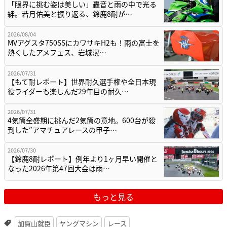
「限界に挑む姿は美しい」轟音と雨の中で光る
絆。若月佑美と振り返る、鈴鹿8耐が…
2026/08/04
MVアグスタ750SSにカワサキH2も！雨の富士を
熱くしたアメフェス、岩城滉…
2026/07/31
【もて耐レポート】世界耐久選手権や全日本現
役ライダーも楽しんだ29年目の耐久…
2026/07/31
4気筒全盛期に挑んだ2気筒の意地。600台が殺
到した”アマチュアレースの甲子…
2026/07/30
【鈴鹿8耐レポート】例年より1ヶ月早い開催と
なった2026年第47回大会は雨…
もっと見る
加賀山就臣
ヤングマシン
レース