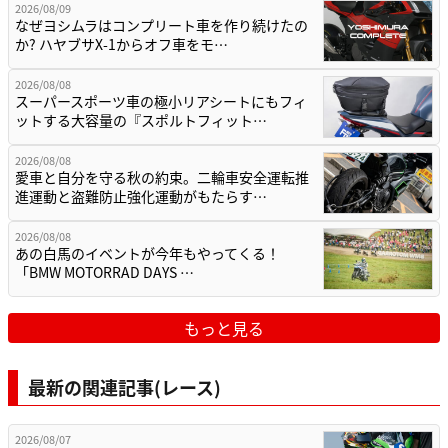
2026/08/09
なぜヨシムラはコンプリート車を作り続けたの
か? ハヤブサX-1からオフ車をモ…
2026/08/08
スーパースポーツ車の極小リアシートにもフィ
ットする大容量の『スポルトフィット…
2026/08/08
愛車と自分を守る秋の約束。二輪車安全運転推
進運動と盗難防止強化運動がもたらす…
2026/08/08
あの白馬のイベントが今年もやってくる！
「BMW MOTORRAD DAYS …
もっと見る
最新の関連記事(レース)
2026/08/07