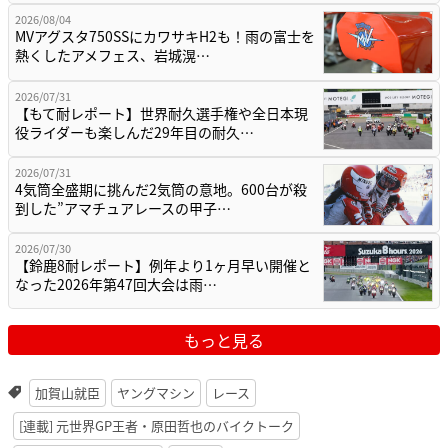
2026/08/04
MVアグスタ750SSにカワサキH2も！雨の富士を
熱くしたアメフェス、岩城滉…
2026/07/31
【もて耐レポート】世界耐久選手権や全日本現
役ライダーも楽しんだ29年目の耐久…
2026/07/31
4気筒全盛期に挑んだ2気筒の意地。600台が殺
到した”アマチュアレースの甲子…
2026/07/30
【鈴鹿8耐レポート】例年より1ヶ月早い開催と
なった2026年第47回大会は雨…
もっと見る
加賀山就臣
ヤングマシン
レース
[連載] 元世界GP王者・原田哲也のバイクトーク