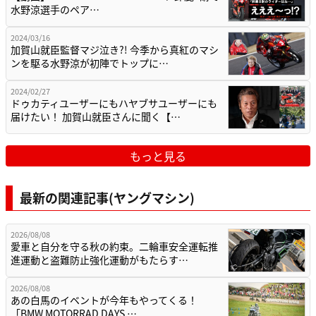
水野涼選手のペア…
2024/03/16
加賀山就臣監督マジ泣き?! 今季から真紅のマシ
ンを駆る水野涼が初陣でトップに…
2024/02/27
ドゥカティユーザーにもハヤブサユーザーにも
届けたい！ 加賀山就臣さんに聞く【…
もっと見る
最新の関連記事(ヤングマシン)
2026/08/08
愛車と自分を守る秋の約束。二輪車安全運転推
進運動と盗難防止強化運動がもたらす…
2026/08/08
あの白馬のイベントが今年もやってくる！
「BMW MOTORRAD DAYS …