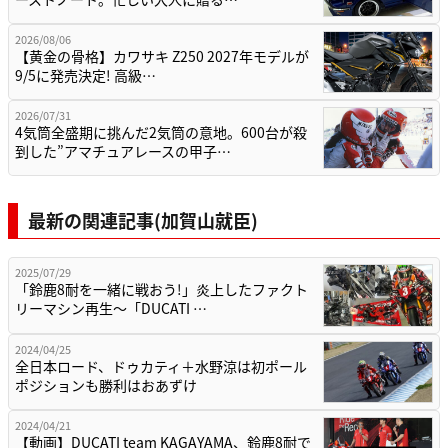
2026/08/06
【黄金の骨格】カワサキ Z250 2027年モデルが
9/5に発売決定! 高級…
2026/07/31
4気筒全盛期に挑んだ2気筒の意地。600台が殺
到した”アマチュアレースの甲子…
最新の関連記事(加賀山就臣)
2025/07/29
「鈴鹿8耐を一緒に戦おう!」炎上したファクト
リーマシン再生～「DUCATI …
2024/04/25
全日本ロード、ドゥカティ＋水野涼は初ポール
ポジションも勝利はおあずけ
2024/04/21
【動画】DUCATI team KAGAYAMA、鈴鹿8耐で