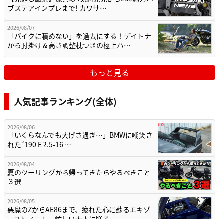
ブステアインプレまで! カワサ…
2026/08/07
「バイクに積めない」を過去にする！デイトナ
から肘掛け＆高さ調整枕つきの極上ハ…
もっと見る
人気記事ランキング(全体)
2026/08/06
「いくらなんでも大げさ過ぎ…」BMWに嘲笑さ
れた“190 E 2.5-16 …
2026/08/04
夏のツーリングから帰ってきたらやるべきこと
３選
2026/08/05
悪魔のZからAE86まで、疲れた心に蘇るエキゾ
ーストノート。忙しい大人に贈る…