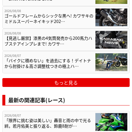
2026/08/08
ゴールドフレームからシックな黒へ! カワサキの
ミドルスーパーネイキッド202…
2026/08/08
【見逃し厳禁】漆黒の4気筒発売から200馬力ハ
ブステアインプレまで! カワサ…
2026/08/07
「バイクに積めない」を過去にする！デイトナ
から肘掛け＆高さ調整枕つきの極上ハ…
もっと見る
最新の関連記事(レース)
2026/08/07
「限界に挑む姿は美しい」轟音と雨の中で光る
絆。若月佑美と振り返る、鈴鹿8耐が…