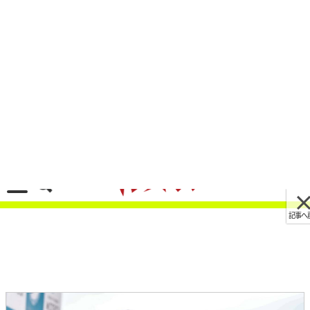
記事へ戻る
[画像 No.1/9]世界GP王者・原田哲也のバイクト
ーク Vol.78「加賀山就臣が全日本ロードレースを
変えた」
2022/04/10