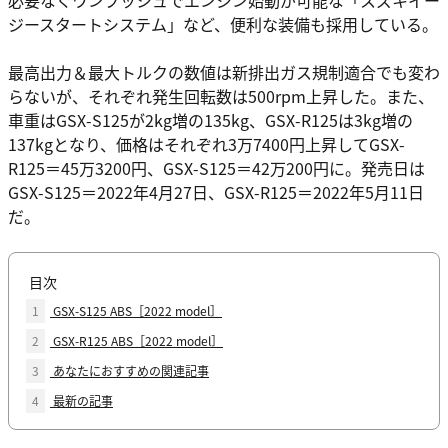
ジースタートシステム」など、便利な装備も採用している。
最高出力＆最大トルクの数値は新排出ガス規制適合でも変わ
らないが、それぞれ発生回転数は500rpm上昇した。また、
車重はGSX-S125が2kg増の135kg、GSX-R125は3kg増の
137kgとなり、価格はそれぞれ3万7400円上昇してGSX-
R125＝45万3200円、GSX-S125＝42万200円に。発売日は
GSX-S125＝2022年4月27日、GSX-R125＝2022年5月11日
だ。
目次
1
GSX-S125 ABS［2022 model］
2
GSX-R125 ABS［2022 model］
3
あなたにおすすめの関連記事
4
最新の記事