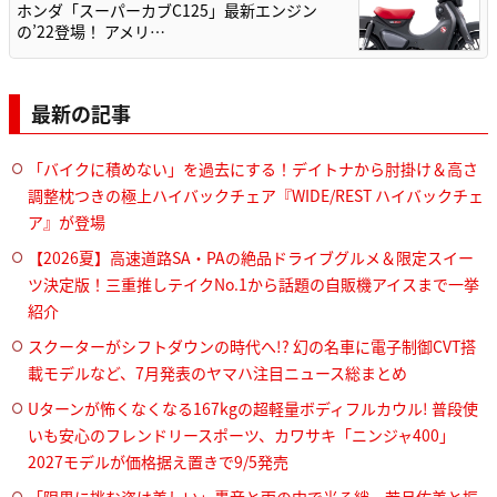
ホンダ「スーパーカブC125」最新エンジン
の’22登場！ アメリ…
最新の記事
「バイクに積めない」を過去にする！デイトナから肘掛け＆高さ
調整枕つきの極上ハイバックチェア『WIDE/REST ハイバックチェ
ア』が登場
【2026夏】高速道路SA・PAの絶品ドライブグルメ＆限定スイー
ツ決定版！三重推しテイクNo.1から話題の自販機アイスまで一挙
紹介
スクーターがシフトダウンの時代へ!? 幻の名車に電子制御CVT搭
載モデルなど、7月発表のヤマハ注目ニュース総まとめ
Uターンが怖くなくなる167kgの超軽量ボディフルカウル! 普段使
いも安心のフレンドリースポーツ、カワサキ「ニンジャ400」
2027モデルが価格据え置きで9/5発売