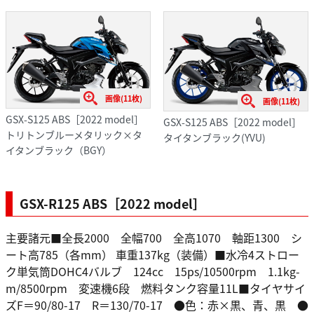
画像(11枚)
画像(11枚)
GSX-S125 ABS［2022 model］
GSX-S125 ABS［2022 model］
トリトンブルーメタリック×タ
タイタンブラック(YVU)
イタンブラック（BGY）
GSX-R125 ABS［2022 model］
主要諸元■全長2000 全幅700 全高1070 軸距1300 シ
ート高785（各mm） 車重137kg（装備）■水冷4ストロー
ク単気筒DOHC4バルブ 124cc 15ps/10500rpm 1.1kg-
m/8500rpm 変速機6段 燃料タンク容量11L■タイヤサイ
ズF＝90/80-17 R＝130/70-17 ●色：赤×黒、青、黒 ●