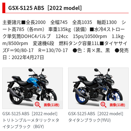
GSX-S125 ABS［2022 model］
主要諸元■全長2000 全幅745 全高1035 軸距1300 シ
ート高785（各mm） 車重135kg（装備）■水冷4ストロー
ク単気筒DOHC4バルブ 124cc 15ps/10500rpm 1.1kg-
m/8500rpm 変速機6段 燃料タンク容量11L■タイヤサイ
ズF＝90/80-17 R＝130/70-17 ●色：青×黒、黒 ●発売
日：2022年4月27日
画像(11枚)
画像(11枚)
GSX-S125 ABS［2022 model］
GSX-S125 ABS［2022 model］
トリトンブルーメタリック×タ
タイタンブラック(YVU)
イタンブラック（BGY）