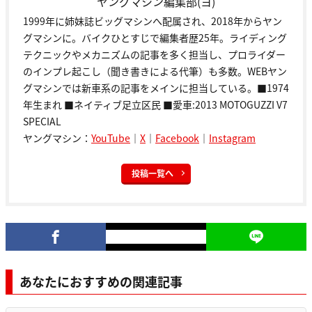
ヤングマシン編集部(ヨ)
1999年に姉妹誌ビッグマシンへ配属され、2018年からヤン
グマシンに。バイクひとすじで編集者歴25年。ライディング
テクニックやメカニズムの記事を多く担当し、プロライダー
のインプレ起こし（聞き書きによる代筆）も多数。WEBヤン
グマシンでは新車系の記事をメインに担当している。■1974
年生まれ ■ネイティブ足立区民 ■愛車:2013 MOTOGUZZI V7
SPECIAL
ヤングマシン：
YouTube
｜
X
｜
Facebook
｜
Instagram
投稿一覧へ
あなたにおすすめの関連記事