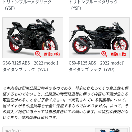
トリトンブルーメタリック
トリトンブルーメタリック
（YSF）
（YSF）
画像(11枚)
画像(11枚)
GSX-R125 ABS［2022 model］
GSX-R125 ABS［2022 model］
タイタンブラック（YVU）
タイタンブラック（YVU）
※本内容は記事公開日時点のものであり、将来にわたってその真正性を保
証するものでないこと、公開後の時間経過等に伴って内容に不備が生じる
可能性があることをご了承ください。※掲載されている製品等について、
当サイトがその品質等を十全に保証するものではありません。よって、そ
の購入／利用にあたっては自己責任にてお願いします。※特別な表記がな
いかぎり、価格情報は税込です。
2021/10/17