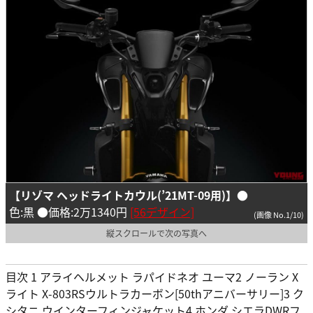
【リゾマ ヘッドライトカウル(’21MT-09用)】
●
色:黒 ●価格:2万1340円
[56デザイン]
(画像 No.1/10)
縦スクロールで次の写真へ
目次 1 アライヘルメット ラパイドネオ ユーマ2 ノーラン X
ライト X-803RSウルトラカーボン[50thアニバーサリー]3 ク
シタニ ウインターフィンジャケット4 ホンダ シエラDWRフ