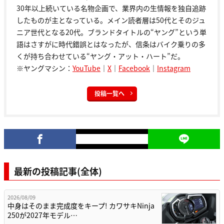
30年以上続いている名物企画で、業界内の生情報を独自追跡
したものが主となっている。メイン読者層は50代とそのジュ
ニア世代となる20代。ブランドタイトルの“ヤング”という単
語はさすがに時代錯誤とはなったが、信条はバイク乗りの多
くが持ち合わせている“ヤング・アット・ハート”だ。
※ヤングマシン：
YouTube
｜
X
｜
Facebook
｜
Instagram
投稿一覧へ
最新の投稿記事(全体)
2026/08/09
中身はそのまま完成度をキープ! カワサキNinja
250が2027年モデル…