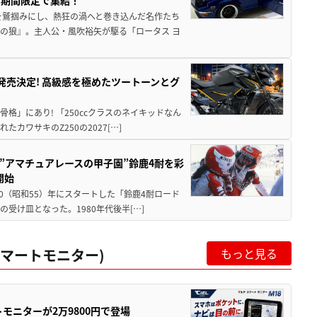
を鷲掴みにし、熱狂の渦へと巻き込んだ名作たち
の狼』。主人公・風吹裕矢が駆る「ロータス ヨ
5に発売決定! 高級感を極めたツートーンとグ
骨格」にあり! 「250ccクラスのネイキッドなん
ワサキのZ250の2027[…]
た”アマチュアレースの甲子園”鈴鹿4耐を彩
開始
80（昭和55）年にスタートした「鈴鹿4耐ロード
受け皿となった。1980年代後半[…]
マートモニター)
もっと見る
モニターが2万9800円で登場