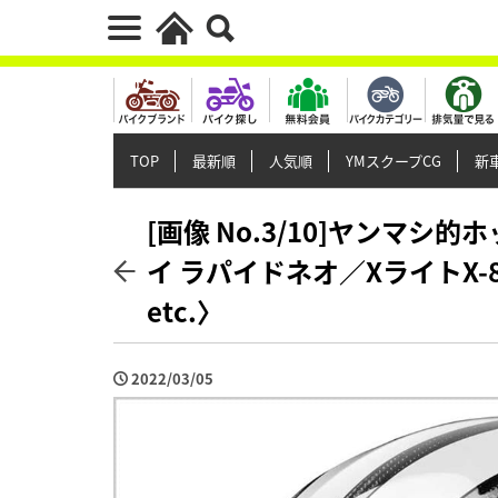
TOP
最新順
人気順
YMスクープCG
新車
[画像 No.3/10]ヤンマ
イ ラパイドネオ／XライトX-8
etc.〉
2022/03/05