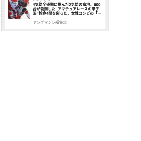
4気筒全盛期に挑んだ2気筒の意地。600
台が殺到した”アマチュアレースの甲子
園”鈴鹿4耐を彩った、女性コンビの「ス
ズキGSX400E」が特別展示開始
ヤングマシン編集部