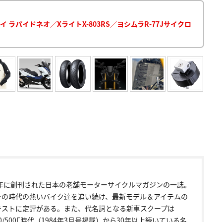
ラパイドネオ／XライトX-803RS／ヨシムラR-77Jサイクロ
72年に創刊された日本の老舗モーターサイクルマガジンの一誌。
その時代の熱いバイク達を追い続け、最新モデル＆アイテムの
テストに定評がある。また、代名詞となる新車スクープは
00/500Γ時代（1984年3月号掲載）から30年以上続いている名