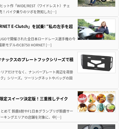
ット作「WIDE/REST（ワイドレスト）チェ
発売！バイク乗りのツボを熟知した[…]
T E-Clutch」を試乗! “私の左手を超
SUGOで開催された全日本ロードレース選手権の今
ルのCB750 HORNET […]
！タナックスのプレートフックシリーズで積
ャリアだけでなく、ナンバープレート周辺を荷掛
ック」シリーズ。ツーリングネットやバッグの固
メ＆限定スイーツ決定版！三重推しテイク
もまとめて 鈴鹿8耐やF1日本グランプリが鈴鹿サー
ーキングエリアの店舗を対象に、中[…]