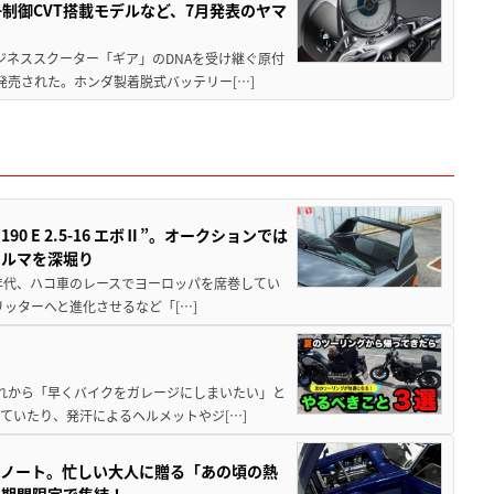
子制御CVT搭載モデルなど、7月発表のヤマ
ジネススクーター「ギア」のDNAを受け継ぐ原付
発売された。ホンダ製着脱式バッテリー[…]
 E 2.5-16 エボⅡ”。オークションでは
クルマを深堀り
80年代、ハコ車のレースでヨーロッパを席巻してい
5リッターへと進化させるなど「[…]
と疲れから「早くバイクをガレージにしまいたい」と
ていたり、発汗によるヘルメットやジ[…]
トノート。忙しい大人に贈る「あの頃の熱
に期間限定で集結！