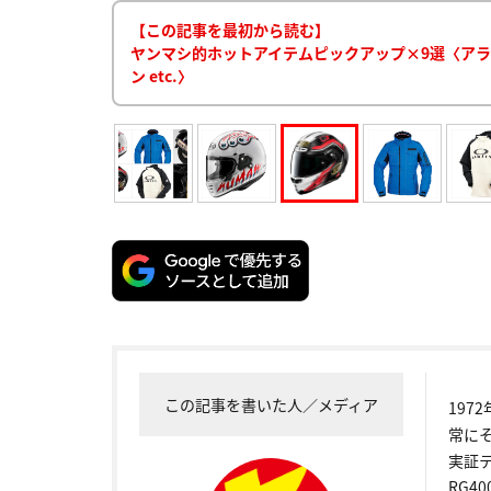
【この記事を最初から読む】
ヤンマシ的ホットアイテムピックアップ×9選〈アライ 
ン etc.〉
この記事を書いた人／メディア
19
常に
実証
RG4