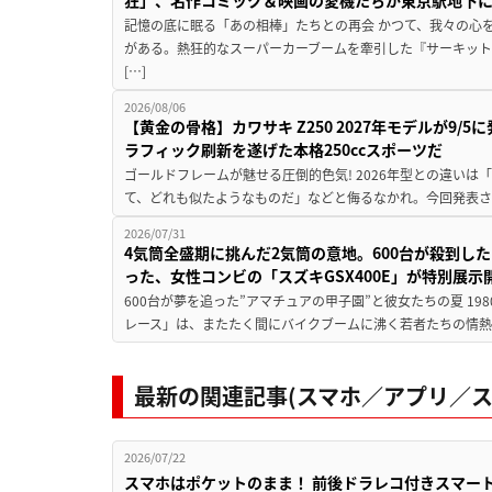
記憶の底に眠る「あの相棒」たちとの再会 かつて、我々の心
がある。熱狂的なスーパーカーブームを牽引した『サーキット
[…]
2026/08/06
【黄金の骨格】カワサキ Z250 2027年モデルが9/
ラフィック刷新を遂げた本格250ccスポーツだ
ゴールドフレームが魅せる圧倒的色気! 2026年型との違いは「
て、どれも似たようなものだ」などと侮るなかれ。今回発表されたカ
2026/07/31
4気筒全盛期に挑んだ2気筒の意地。600台が殺到し
った、女性コンビの「スズキGSX400E」が特別展示
600台が夢を追った”アマチュアの甲子園”と彼女たちの夏 19
レース」は、またたく間にバイクブームに沸く若者たちの情熱の
最新の関連記事(スマホ／アプリ／ス
2026/07/22
スマホはポケットのまま！ 前後ドラレコ付きスマート