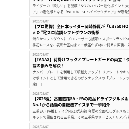
ライダーの「欲しい」を凝縮！5つのハイパー進化ポイント 大ヒ
ア」の進化版となる『WIDE/REST ハイバックチェア』が新
2026/08/07
【プロ驚愕】全日本ライダー岡崎静夏が「CB750 HORNE
えた”電スロ協調シフトダウンの衝撃
滑らかシフトダウンにプロレーサーも嫉妬!? スポーツランド
季初レースを、表彰台圏内まで一歩届かず4位で終えた直後、最新モデ
2026/08/07
【TANAX】荷掛けフックとプレートガードの両立
載の悩みを解決！
ナンバープレートを利用して積載力アップ！ リアシートやキ
けポイントとして活用できるのがタナックスの「プレートフ
定[…]
2026/08/07
【2026夏】高速道路SA・PAの絶品ドライブグル
No.1から話題の自販機アイスまで一挙紹介
三重SA・PA推しテイクNo.1が決定! 今夏の全国推しグルメ
キットで開催される三重県。その三重県のサービスエリア／パ
2026/08/07