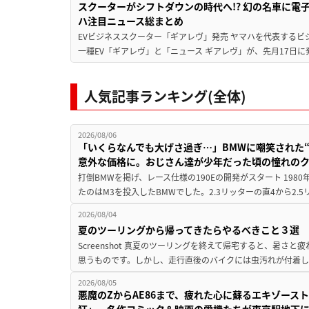
スクーターがシフトダウンの時代へ!? 幻の名車に電
ハ注目ニュース総まとめ
EVビジネススクーター「ギアレヴ」発売 ヤマハを代表するビ
一種EV「ギアレヴ」と「ニュース ギアレヴ」が、先月17日に
人気記事ランキング(全体)
2026/08/06
「いくらなんでも大げさ過ぎ…」BMWに嘲笑された“190
意外な価格に。おじさん達が少年だった頃の憧れの
打倒BMWを掲げ、レース仕様の190Eの開発がスタート 19
たのはM3を投入したBMWでした。2.3リッターの直4から2.
2026/08/04
夏のツーリングから帰ってきたらやるべきこと３選
Screenshot 真夏のツーリングを終えて帰宅すると、暑さ
思うものです。しかし、走行直後のバイクには虫汚れが付着し
2026/08/05
悪魔のZからAE86まで、疲れた心に蘇るエキゾース
狂」、名作コミック＆映画の愛機たちが東京駅地下