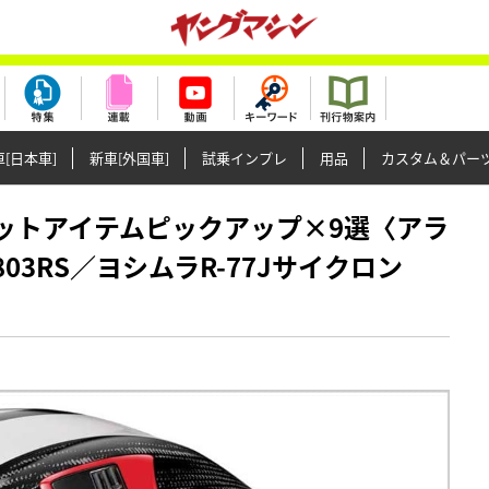
[日本車]
新車[外国車]
試乗インプレ
用品
カスタム＆パー
シ的ホットアイテムピックアップ×9選〈アラ
03RS／ヨシムラR-77Jサイクロン