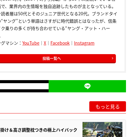
画で、業界内の生情報を独自追跡したものが主となっている。
ン読者層は50代とそのジュニア世代となる20代。ブランドタイ
の“ヤング”という単語はさすがに時代錯誤とはなったが、信条
イク乗りの多くが持ち合わせている“ヤング・アット・ハー
。
ングマシン：
YouTube
｜
X
｜
Facebook
｜
Instagram
投稿一覧へ
もっと見る
肘掛け＆高さ調整枕つきの極上ハイバック