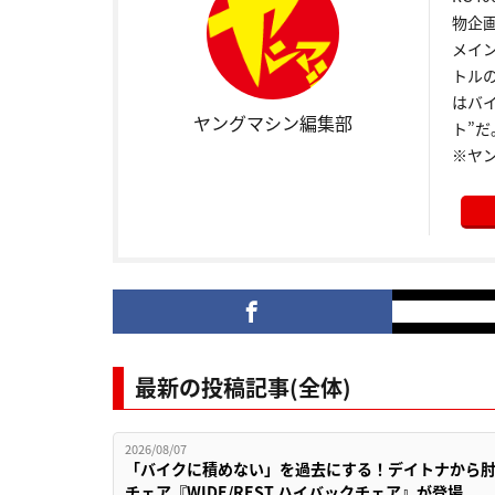
物企
メイ
トル
はバ
ヤングマシン編集部
ト”だ
※ヤ
最新の投稿記事(全体)
2026/08/07
「バイクに積めない」を過去にする！デイトナから
チェア『WIDE/REST ハイバックチェア』が登場