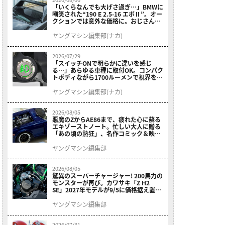
「いくらなんでも大げさ過ぎ…」BMWに
嘲笑された“190 E 2.5-16 エボⅡ”。オー
クションでは意外な価格に。おじさん達
が少年だった頃の憧れのクルマを深堀り
ヤングマシン編集部(ナカ)
2026/07/29
「スイッチONで明らかに違いを感じ
る…」あらゆる車種に取付OK。コンパク
トボディながら1700ルーメンで視界を確
保する［デイトナ・LEDフォグランプユ
ニット プレシャスレイ スモール］
ヤングマシン編集部(ナカ)
2026/08/05
悪魔のZからAE86まで、疲れた心に蘇る
エキゾーストノート。忙しい大人に贈る
「あの頃の熱狂」、名作コミック＆映画
の愛機たちが東京駅地下に期間限定で集
結！
ヤングマシン編集部
2026/08/05
驚異のスーパーチャージャー! 200馬力の
モンスターが再び。カワサキ「Z H2
SE」2027年モデルが9/5に価格据え置き
で発売
ヤングマシン編集部
2026/07/31