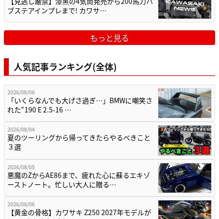
【見逃し厳禁】漆黒の4気筒発売から200馬力ハ
ブステアインプレまで! カワサ…
もっと見る
人気記事ランキング(全体)
2026/08/06
「いくらなんでも大げさ過ぎ…」BMWに嘲笑さ
れた“190 E 2.5-16 …
2026/08/04
夏のツーリングから帰ってきたらやるべきこと
３選
2026/08/05
悪魔のZからAE86まで、疲れた心に蘇るエキゾ
ーストノート。忙しい大人に贈る…
2026/08/06
【黄金の骨格】カワサキ Z250 2027年モデルが