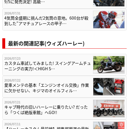
9/5に発売決定! 高級…
2026/07/31
4気筒全盛期に挑んだ2気筒の意地。600台が殺
到した”アマチュアレースの甲子…
最新の関連記事(ウィズハーレー)
2026/07/23
カスタム車試してみました! スイングアームチュ
ーニングの実力!＜HIGH S…
2026/07/22
愛車メンテの基本「エンジンオイル交換」作業
に欠かせない、キジマのオイルフィル…
2026/07/21
キャブ時代の旧いハーレーに乗りたい? だった
ら「つくば絶版車館」へGO!!
2026/07/11
【ハーレーカスタム最前線】編集部厳選の最新