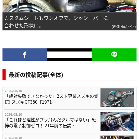
カスタムシートもワンオフで、シッシーバーに
合わせた形状に。
(画像 No.14/14)
最新の投稿記事(全体)
2026/08/10
「絶対失敗できなかった」2スト専業スズキの覚
悟! スズキGT380【1971…
2026/08/10
「これほど理性がブッ飛んだクルマはない」恐
怖の電子制御ゼロ！ 21年前の伝説…
2026/08/10