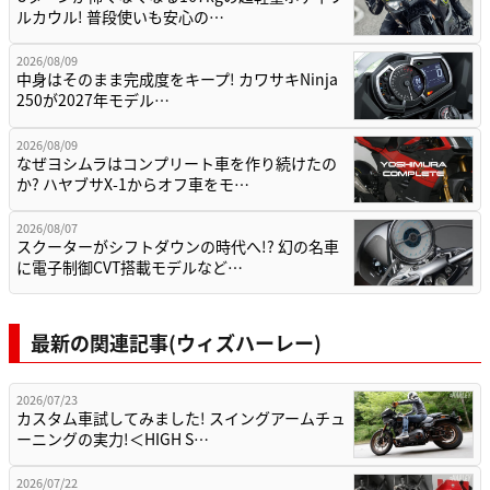
ルカウル! 普段使いも安心の…
2026/08/09
中身はそのまま完成度をキープ! カワサキNinja
250が2027年モデル…
2026/08/09
なぜヨシムラはコンプリート車を作り続けたの
か? ハヤブサX-1からオフ車をモ…
2026/08/07
スクーターがシフトダウンの時代へ!? 幻の名車
に電子制御CVT搭載モデルなど…
最新の関連記事(ウィズハーレー)
2026/07/23
カスタム車試してみました! スイングアームチュ
ーニングの実力!＜HIGH S…
2026/07/22