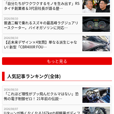
「自分たちがワクワクするモノを生み出す」RS
タイチ創業者＆3代目社長が語る歴…
2026/08/10
普通二輪で乗れるスズキの最高峰ラグジュアリ
ースクーター。バイオガソリンに対応…
2026/08/10
【近未来デザイン×4気筒】単なる派生じゃな
い! 新型「CBR400R FOU…
もっと見る
人気記事ランキング(全体)
2026/08/10
「これほど理性がブッ飛んだクルマはない」恐
怖の電子制御ゼロ！ 21年前の伝説…
2026/08/07
Uターンが怖くなくなる167kgの超軽量ボディフ