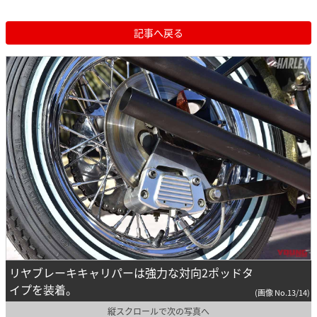
記事へ戻る
リヤブレーキキャリパーは強力な対向2ポッドタ
イプを装着。
(画像 No.13/14)
縦スクロールで次の写真へ