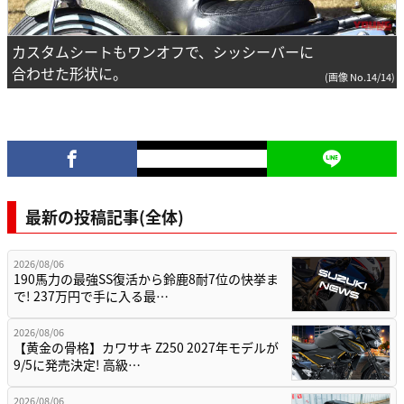
カスタムシートもワンオフで、シッシーバーに
合わせた形状に。
(画像 No.14/14)
最新の投稿記事(全体)
2026/08/06
190馬力の最強SS復活から鈴鹿8耐7位の快挙ま
で! 237万円で手に入る最…
2026/08/06
【黄金の骨格】カワサキ Z250 2027年モデルが
9/5に発売決定! 高級…
2026/08/06