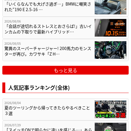
「いくらなんでも大げさ過ぎ…」BMWに嘲笑さ
れた“190 E 2.5-16 …
2026/08/06
「会話が途切れるストレスとおさらば!」古いイ
ンカムの下取りで最新ハイブリッド…
2026/08/05
驚異のスーパーチャージャー! 200馬力のモンス
ターが再び。カワサキ「Z H…
もっと見る
人気記事ランキング(全体)
2026/08/04
夏のツーリングから帰ってきたらやるべきこと
３選
2026/07/29
「スイッチONで明らかに違いを感じる…」あら