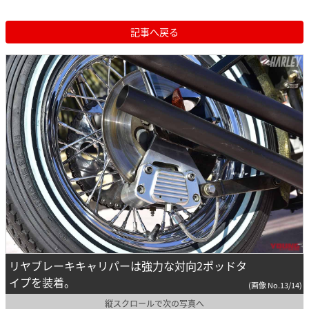
記事へ戻る
リヤブレーキキャリパーは強力な対向2ポッドタ
イプを装着。
(画像 No.13/14)
縦スクロールで次の写真へ