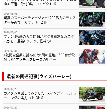
ゆる車種に取付OK。コンパクトボ…
2026/08/05
驚異のスーパーチャージャー! 200馬力のモンス
ターが再び。カワサキ「Z H…
2026/08/05
ブレンボ6基のカブ!? 脳がバグる異常なカスタ
ムから、最新Eクラッチ搭載のC…
2026/07/31
4気筒全盛期に挑んだ2気筒の意地。600台が殺
到した”アマチュアレースの甲子…
最新の関連記事(ウィズハーレー)
2026/07/23
カスタム車試してみました! スイングアームチュ
ーニングの実力!＜HIGH S…
2026/07/22