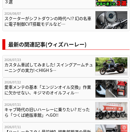
３選
2026/08/07
スクーターがシフトダウンの時代へ!? 幻の名車
に電子制御CVT搭載モデルなど…
最新の関連記事(ウィズハーレー)
2026/07/23
カスタム車試してみました! スイングアームチュ
ーニングの実力!＜HIGH S…
2026/07/22
愛車メンテの基本「エンジンオイル交換」作業
に欠かせない、キジマのオイルフィル…
2026/07/21
キャブ時代の旧いハーレーに乗りたい? だった
ら「つくば絶版車館」へGO!!
2026/07/11
【ハーレーカスタム最前線】編集部厳選の最新