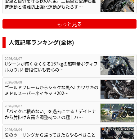
愛車と自分を守る秋の約束。二輪車安全運転推
進運動と盗難防止強化運動がもたらす…
もっと見る
人気記事ランキング(全体)
2026/08/07
Uターンが怖くなくなる167kgの超軽量ボディフ
ルカウル! 普段使いも安心の…
2026/08/08
ゴールドフレームからシックな黒へ! カワサキの
ミドルスーパーネイキッド202…
2026/08/07
「バイクに積めない」を過去にする！デイトナ
から肘掛け＆高さ調整枕つきの極上ハ…
2026/08/04
夏のツーリングから帰ってきたらやるべきこと