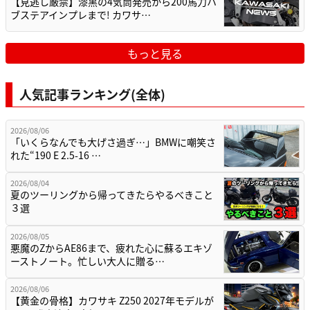
【見逃し厳禁】漆黒の4気筒発売から200馬力ハ
ブステアインプレまで! カワサ…
もっと見る
人気記事ランキング(全体)
2026/08/06
「いくらなんでも大げさ過ぎ…」BMWに嘲笑さ
れた“190 E 2.5-16 …
2026/08/04
夏のツーリングから帰ってきたらやるべきこと
３選
2026/08/05
悪魔のZからAE86まで、疲れた心に蘇るエキゾ
ーストノート。忙しい大人に贈る…
2026/08/06
【黄金の骨格】カワサキ Z250 2027年モデルが