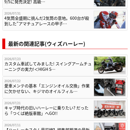
9/5に発売決定! 高級…
2026/07/31
4気筒全盛期に挑んだ2気筒の意地。600台が殺
到した”アマチュアレースの甲子…
最新の関連記事(ウィズハーレー)
2026/07/23
カスタム車試してみました! スイングアームチュ
ーニングの実力!＜HIGH S…
2026/07/22
愛車メンテの基本「エンジンオイル交換」作業
に欠かせない、キジマのオイルフィル…
2026/07/21
キャブ時代の旧いハーレーに乗りたい? だった
ら「つくば絶版車館」へGO!!
2026/07/11
【ハーレーカスタム最前線】編集部厳選の最新