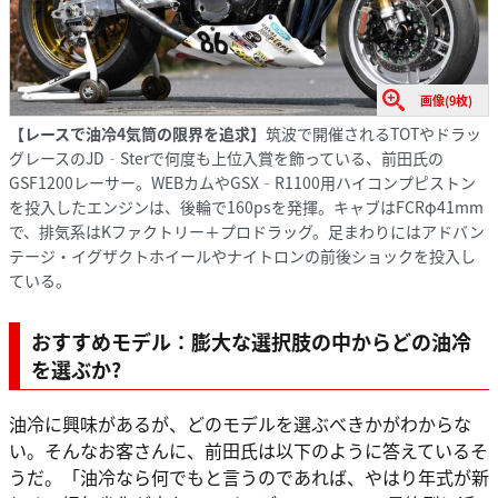
画像(9枚)
【レースで油冷4気筒の限界を追求】
筑波で開催されるTOTやドラッ
グレースのJD‐Sterで何度も上位入賞を飾っている、前田氏の
GSF1200レーサー。WEBカムやGSX‐R1100用ハイコンプピストン
を投入したエンジンは、後輪で160psを発揮。キャブはFCRφ41mm
で、排気系はKファクトリー＋プロドラッグ。足まわりにはアドバン
テージ・イグザクトホイールやナイトロンの前後ショックを投入し
ている。
おすすめモデル：膨大な選択肢の中からどの油冷
を選ぶか?
油冷に興味があるが、どのモデルを選ぶべきかがわからな
い。そんなお客さんに、前田氏は以下のように答えているそ
うだ。「油冷なら何でもと言うのであれば、やはり年式が新