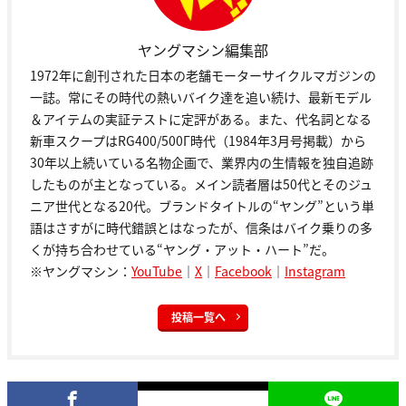
ヤングマシン編集部
1972年に創刊された日本の老舗モーターサイクルマガジンの
一誌。常にその時代の熱いバイク達を追い続け、最新モデル
＆アイテムの実証テストに定評がある。また、代名詞となる
新車スクープはRG400/500Γ時代（1984年3月号掲載）から
30年以上続いている名物企画で、業界内の生情報を独自追跡
したものが主となっている。メイン読者層は50代とそのジュ
ニア世代となる20代。ブランドタイトルの“ヤング”という単
語はさすがに時代錯誤とはなったが、信条はバイク乗りの多
くが持ち合わせている“ヤング・アット・ハート”だ。
※ヤングマシン：
YouTube
｜
X
｜
Facebook
｜
Instagram
投稿一覧へ