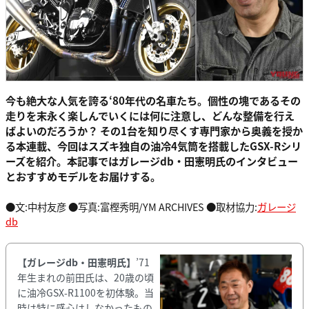
今も絶大な人気を誇る‘80年代の名車たち。個性の塊であるその
走りを末永く楽しんでいくには何に注意し、どんな整備を行え
ばよいのだろうか？ その1台を知り尽くす専門家から奥義を授か
る本連載、今回はスズキ独自の油冷4気筒を搭載したGSX-Rシリ
ーズを紹介。本記事ではガレージdb・田憲明氏のインタビュー
とおすすめモデルをお届けする。
●文:中村友彦 ●写真:富樫秀明/YM ARCHIVES ●取材協力:
ガレージ
db
【ガレージdb・田憲明氏】
’71
年生まれの前田氏は、20歳の頃
に油冷GSX-R1100を初体験。当
時は特に感心はしなかったもの