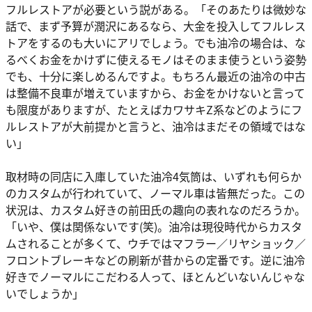
フルレストアが必要という説がある。「そのあたりは微妙な
話で、まず予算が潤沢にあるなら、大金を投入してフルレス
トアをするのも大いにアリでしょう。でも油冷の場合は、な
るべくお金をかけずに使えるモノはそのまま使うという姿勢
でも、十分に楽しめるんですよ。もちろん最近の油冷の中古
は整備不良車が増えていますから、お金をかけないと言って
も限度がありますが、たとえばカワサキZ系などのようにフ
ルレストアが大前提かと言うと、油冷はまだその領域ではな
い」
取材時の同店に入庫していた油冷4気筒は、いずれも何らか
のカスタムが行われていて、ノーマル車は皆無だった。この
状況は、カスタム好きの前田氏の趣向の表れなのだろうか。
「いや、僕は関係ないです(笑)。油冷は現役時代からカスタ
ムされることが多くて、ウチではマフラー／リヤショック／
フロントブレーキなどの刷新が昔からの定番です。逆に油冷
好きでノーマルにこだわる人って、ほとんどいないんじゃな
いでしょうか」