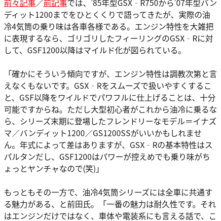
前々記事
／
前記事
では、’85年型GSX‐R750から’07年型バン
ディット1200までをひとくくりで語ってきたが、実際の油
冷4気筒の乗り味は各車各様である。エンジン特性を大雑把
に表現するなら、ゴリゴリしたフィーリングのGSX‐Rに対
して、GSF1200以降はマイルド化が図られている。
「確かにそういう傾向ですが、エンジン特性は調教次第と言
えなくもないです。GSX‐Rをスムーズで扱いやすくするこ
と、GSF以降をワイルドでパワフルに仕上げることは、十分
可能ですからね。ただし大型初心者がこれから油冷に乗るな
ら、シリーズ末期に登場したフレンドリーなモデル＝イナズ
マ／バンディット1200／GS1200SSがいいかもしれませ
ん。年式によって差はありますが、GSX‐Rの基本特性はス
パルタンだし、GSF1200はパワーが控えめでも乗り味がち
ょっとヤンチャなので(笑)」
もっともその一方で、油冷4気筒シリーズには全車に共通す
る魅力がある、と前田氏。「一番の魅力は耐久性です。それ
はエンジンだけではなく、車体や電装系にも言える話で、こ