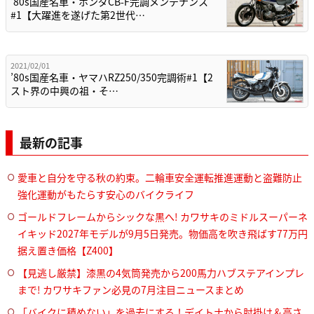
’80s国産名車・ホンダCB-F完調メンテナンス
#1【大躍進を遂げた第2世代…
2021/02/01
’80s国産名車・ヤマハRZ250/350完調術#1【2
スト界の中興の祖・そ…
最新の記事
愛車と自分を守る秋の約束。二輪車安全運転推進運動と盗難防止
強化運動がもたらす安心のバイクライフ
ゴールドフレームからシックな黒へ! カワサキのミドルスーパーネ
イキッド2027年モデルが9月5日発売。物価高を吹き飛ばす77万円
据え置き価格【Z400】
【見逃し厳禁】漆黒の4気筒発売から200馬力ハブステアインプレ
まで! カワサキファン必見の7月注目ニュースまとめ
「バイクに積めない」を過去にする！デイトナから肘掛け＆高さ