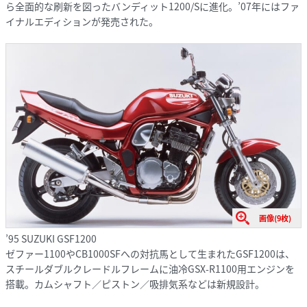
ら全面的な刷新を図ったバンディット1200/Sに進化。’07年にはファ
イナルエディションが発売された。
画像(9枚)
’95 SUZUKI GSF1200
ゼファー1100やCB1000SFへの対抗馬として生まれたGSF1200は、
スチールダブルクレードルフレームに油冷GSX-R1100用エンジンを
搭載。カムシャフト／ピストン／吸排気系などは新規設計。