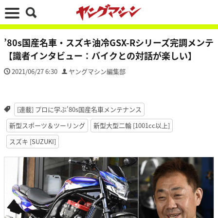
’80s国産名車・スズキ油冷GSX-Rシリーズ完調メンテ
【識者インタビュー：バイクとの対話が楽しい】
2021/06/27 6:30
ヤングマシン編集部
[連載] プロに学ぶ'80s国産名車メンテナンス
新型スポーツ＆ツーリング
新型大型二輪 [1001cc以上]
スズキ [SUZUKI]