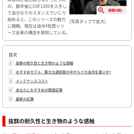
の、数年後にGSF1200を入手し
画像(9枚)
て自分なりのスタンスでいじり
始めると、このシリーズの魅力
[写真タップで拡大]
に開眼。現在は油冷4気筒シリ
ーズ全車の構造を熟知している。
目次
1
抜群の耐久性と生き物のような感触
2
おすすめモデル：膨大な選択肢の中からどの油冷を選ぶか?
3
メンテナンスコスト
4
あなたにおすすめの関連記事
5
最新の記事
抜群の耐久性と生き物のような感触