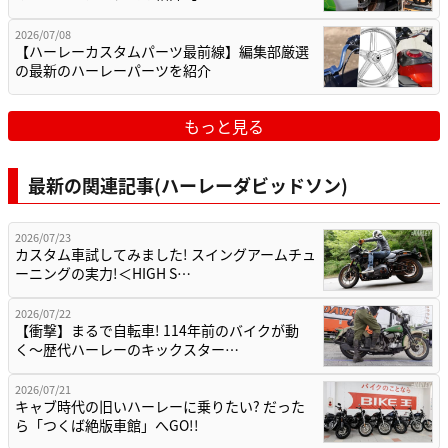
2026/07/08
【ハーレーカスタムパーツ最前線】編集部厳選
の最新のハーレーパーツを紹介
もっと見る
最新の関連記事(ハーレーダビッドソン)
2026/07/23
カスタム車試してみました! スイングアームチュ
ーニングの実力!＜HIGH S…
2026/07/22
【衝撃】まるで自転車! 114年前のバイクが動
く〜歴代ハーレーのキックスター…
2026/07/21
キャブ時代の旧いハーレーに乗りたい? だった
ら「つくば絶版車館」へGO!!