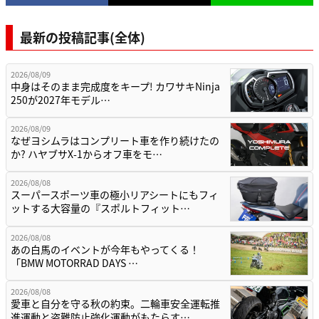
最新の投稿記事(全体)
2026/08/09
中身はそのまま完成度をキープ! カワサキNinja
250が2027年モデル…
2026/08/09
なぜヨシムラはコンプリート車を作り続けたの
か? ハヤブサX-1からオフ車をモ…
2026/08/08
スーパースポーツ車の極小リアシートにもフィ
ットする大容量の『スポルトフィット…
2026/08/08
あの白馬のイベントが今年もやってくる！
「BMW MOTORRAD DAYS …
2026/08/08
愛車と自分を守る秋の約束。二輪車安全運転推
進運動と盗難防止強化運動がもたらす…