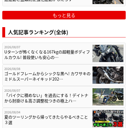
もっと見る
人気記事ランキング(全体)
2026/08/07
Uターンが怖くなくなる167kgの超軽量ボディフ
ルカウル! 普段使いも安心の…
2026/08/08
ゴールドフレームからシックな黒へ! カワサキの
ミドルスーパーネイキッド202…
2026/08/07
「バイクに積めない」を過去にする！デイトナ
から肘掛け＆高さ調整枕つきの極上ハ…
2026/08/04
夏のツーリングから帰ってきたらやるべきこと
３選