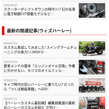
2026/08/07
スクーターがシフトダウンの時代へ!? 幻の名車
に電子制御CVT搭載モデルなど…
最新の関連記事(ウィズハーレー)
2026/07/23
カスタム車試してみました! スイングアームチュ
ーニングの実力!＜HIGH S…
2026/07/22
愛車メンテの基本「エンジンオイル交換」作業
に欠かせない、キジマのオイルフィル…
2026/07/21
キャブ時代の旧いハーレーに乗りたい? だった
ら「つくば絶版車館」へGO!!
2026/07/11
【ハーレーカスタム最前線】編集部厳選の最新
のハーレーカスタムを紹介【TRIJ…