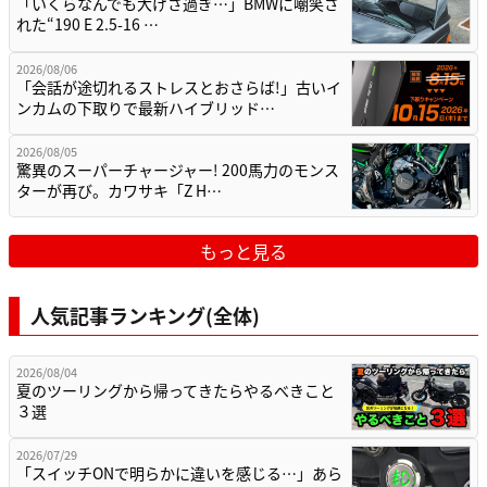
「いくらなんでも大げさ過ぎ…」BMWに嘲笑さ
れた“190 E 2.5-16 …
2026/08/06
「会話が途切れるストレスとおさらば!」古いイ
ンカムの下取りで最新ハイブリッド…
2026/08/05
驚異のスーパーチャージャー! 200馬力のモンス
ターが再び。カワサキ「Z H…
もっと見る
人気記事ランキング(全体)
2026/08/04
夏のツーリングから帰ってきたらやるべきこと
３選
2026/07/29
「スイッチONで明らかに違いを感じる…」あら