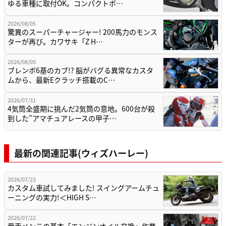
ゆる車種に取付OK。コンパクトボ…
2026/08/05
驚異のスーパーチャージャー! 200馬力のモンス
ターが再び。カワサキ「Z H…
2026/08/05
ブレンボ6基のカブ!? 脳がバグる異常なカスタ
ムから、最新Eクラッチ搭載のC…
2026/07/31
4気筒全盛期に挑んだ2気筒の意地。600台が殺
到した”アマチュアレースの甲子…
最新の関連記事(ウィズハーレー)
2026/07/23
カスタム車試してみました! スイングアームチュ
ーニングの実力!＜HIGH S…
2026/07/22