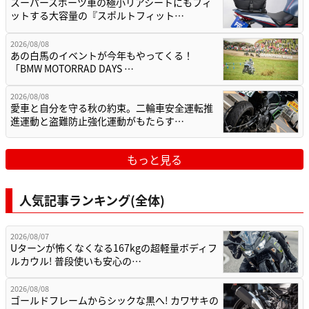
スーパースポーツ車の極小リアシートにもフィ
ットする大容量の『スポルトフィット…
2026/08/08
あの白馬のイベントが今年もやってくる！
「BMW MOTORRAD DAYS …
2026/08/08
愛車と自分を守る秋の約束。二輪車安全運転推
進運動と盗難防止強化運動がもたらす…
もっと見る
人気記事ランキング(全体)
2026/08/07
Uターンが怖くなくなる167kgの超軽量ボディフ
ルカウル! 普段使いも安心の…
2026/08/08
ゴールドフレームからシックな黒へ! カワサキの