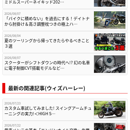
ミドルスーパーネイキッド202…
2026/08/07
「バイクに積めない」を過去にする！デイトナ
から肘掛け＆高さ調整枕つきの極上ハ…
2026/08/04
夏のツーリングから帰ってきたらやるべきこと
３選
2026/08/07
スクーターがシフトダウンの時代へ!? 幻の名車
に電子制御CVT搭載モデルなど…
最新の関連記事(ウィズハーレー)
2026/07/23
カスタム車試してみました! スイングアームチュ
ーニングの実力!＜HIGH S…
2026/07/22