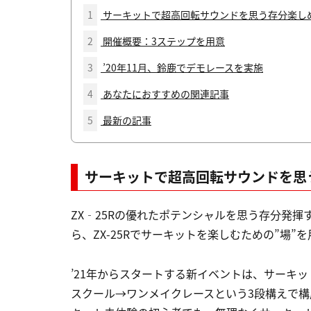
1
サーキットで超高回転サウンドを思う存分楽し
2
開催概要：3ステップを用意
3
’20年11月、鈴鹿でデモレースを実施
4
あなたにおすすめの関連記事
5
最新の記事
サーキットで超高回転サウンドを思
ZX‐25Rの優れたポテンシャルを思う存分発
ら、ZX-25Rでサーキットを楽しむための”場”
’21年からスタートする新イベントは、サーキッ
スクール→ワンメイクレースという3段構えで