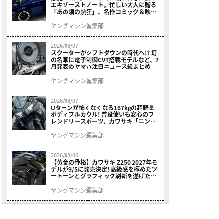
エキゾーストノート。忙しい大人に贈る
「あの頃の熱狂」、名作コミック＆映画
の愛機たちが東京駅地下に期間限定で集
結！
ヤングマシン編集部
2026/08/07
スクーターがシフトダウンの時代へ!? 幻
の名車に電子制御CVT搭載モデルなど、7
月発表のヤマハ注目ニュース総まとめ
ヤングマシン編集部
2026/08/07
Uターンが怖くなくなる167kgの超軽量
ボディフルカウル! 普段使いも安心のフ
レンドリースポーツ、カワサキ「ニンジ
ャ400」2027モデルが価格据え置きで
9/5発売
ヤングマシン編集部
2026/08/06
【黄金の骨格】カワサキ Z250 2027年モ
デルが9/5に発売決定! 高級感を極めたツ
ートーンとグラフィック刷新を遂げた本
格250ccスポーツだ
ヤングマシン編集部