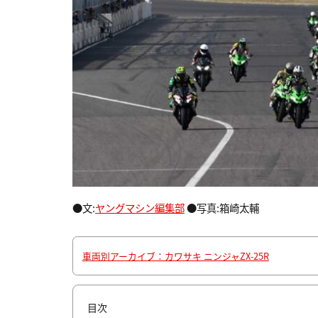
●文:
ヤングマシン編集部
●写真:箱崎太輔
車両別アーカイブ：カワサキ ニンジャZX-25R
目次