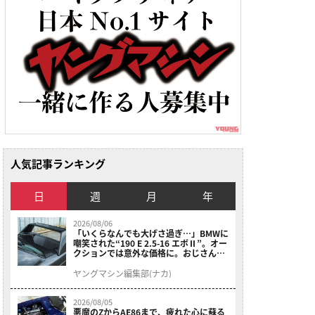
人気記事ランキング
日
週
月
年
2026/08/06
「いくらなんでも大げさ過ぎ…」BMWに
嘲笑された“190 E 2.5-16 エボⅡ”。オー
クションでは意外な価格に。おじさん達
が少年だった頃の憧れのクルマを深堀り
ヤングマシン編集部(ナカ)
2026/08/05
悪魔のZからAE86まで、疲れた心に蘇る