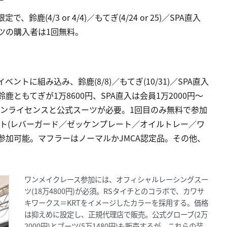
鹿(4/3 or 4/4)／もてぎ(4/24 or 25)／SPA直入
スーツの購入者は1回無料。
ントに組み込み、鈴鹿(8/8)／もてぎ(10/31)／SPA直入
、鈴鹿ともてぎが1万8600円、SPA直入は会員1万2000円～
ュマンライセンスと公式スーツが必要。1回目のみ無料で参加
ト(レバーガード／ゼッケンプレート／オイルトレー／ワ
参加可能。マフラーはノーマルかJMCA認定品。その他、
ワンメイクレース参加には、オフィシャルレーシングスー
ツ(18万4800円)が必須。RSタイチとのコラボで、カワサ
キワークス＝KRTをイメージしたカラーを採用する。価格
は抑えめに設定し、正規代理店で販売。公式グローブ(2万
2000円)とブーツ(5万1480円)も販売するが、これらの装