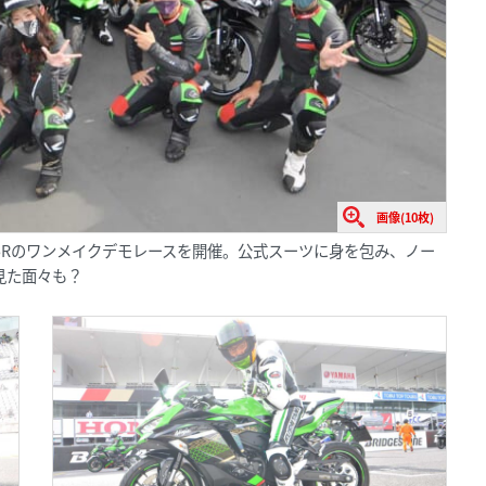
画像(10枚)
-25Rのワンメイクデモレースを開催。公式スーツに身を包み、ノー
見た面々も？