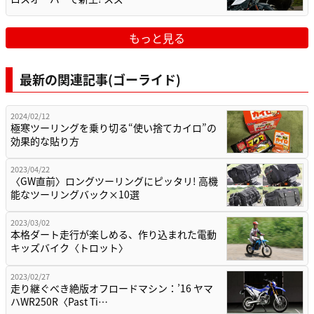
もっと見る
最新の関連記事(ゴーライド)
2024/02/12
極寒ツーリングを乗り切る“使い捨てカイロ”の
効果的な貼り方
2023/04/22
〈GW直前〉ロングツーリングにピッタリ! 高機
能なツーリングバック×10選
2023/03/02
本格ダート走行が楽しめる、作り込まれた電動
キッズバイク〈トロット〉
2023/02/27
走り継ぐべき絶版オフロードマシン：’16 ヤマ
ハWR250R〈Past Ti…