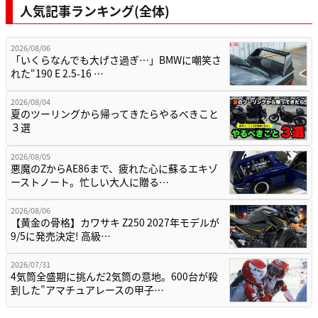
人気記事ランキング(全体)
2026/08/06
「いくらなんでも大げさ過ぎ…」BMWに嘲笑さ
れた“190 E 2.5-16 …
2026/08/04
夏のツーリングから帰ってきたらやるべきこと
３選
2026/08/05
悪魔のZからAE86まで、疲れた心に蘇るエキゾ
ーストノート。忙しい大人に贈る…
2026/08/06
【黄金の骨格】カワサキ Z250 2027年モデルが
9/5に発売決定! 高級…
2026/07/31
4気筒全盛期に挑んだ2気筒の意地。600台が殺
到した”アマチュアレースの甲子…