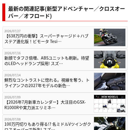
最新の関連記事(新型アドベンチャー／クロスオー
バー／オフロード)
2026/07/27
【638万円の衝撃】スーパーチャージド＋ハブ
ステア進化版！ビモータ Tesi…
2026/07/16
新顔でタフさ倍増、ABSユニットも刷新。待望
のLEDヘッドランプ採用! スズ…
2026/07/14
鮮烈なコントラストに惚れる。視線を奪う、ト
ライアンフの2027年モデルの新色…
2026/07/09
【2026年7月新車カレンダー】大注目のGSX-
R1000Rや実力派エリミネ…
2026/07/08
100万円切りもあり得る!? 名ミドルVツインがク
ロスオーバーで新生! スズ…