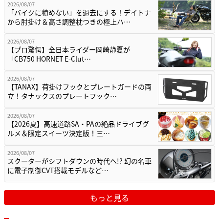
2026/08/07
「バイクに積めない」を過去にする！デイトナ
から肘掛け＆高さ調整枕つきの極上ハ…
2026/08/07
【プロ驚愕】全日本ライダー岡崎静夏が
「CB750 HORNET E-Clut…
2026/08/07
【TANAX】荷掛けフックとプレートガードの両
立！タナックスのプレートフック…
2026/08/07
【2026夏】高速道路SA・PAの絶品ドライブグ
ルメ＆限定スイーツ決定版！三…
2026/08/07
スクーターがシフトダウンの時代へ!? 幻の名車
に電子制御CVT搭載モデルなど…
もっと見る