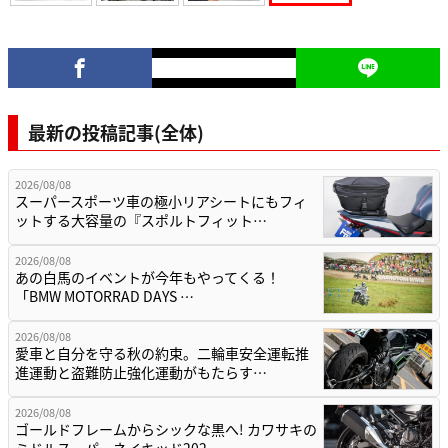
最新の投稿記事(全体)
2026/08/08
スーパースポーツ車の極小リアシートにもフィ
ットする大容量の『スポルトフィット…
2026/08/08
あの白馬のイベントが今年もやってくる！
「BMW MOTORRAD DAYS …
2026/08/08
愛車と自分を守る秋の約束。二輪車安全運転推
進運動と盗難防止強化運動がもたらす…
2026/08/08
ゴールドフレームからシックな黒へ! カワサキの
ミドルスーパーネイキッド202…