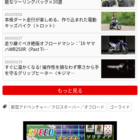
能なツーリングバック×10選
2023/03/02
本格ダート走行が楽しめる、作り込まれた電動
キッズバイク〈トロット〉
2023/02/27
走り継ぐべき絶版オフロードマシン：’16 ヤマ
ハWR250R〈Past Ti…
2023/01/15
すぐに温かくなる! 操作性を損なわず寒さから手
を守るグリップヒーター〈キジマ…
もっと見る
新型アドベンチャー／クロスオーバー／オフロード
ゴーライド