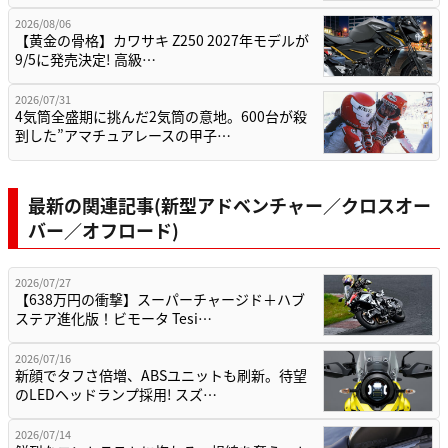
2026/08/06
【黄金の骨格】カワサキ Z250 2027年モデルが
9/5に発売決定! 高級…
2026/07/31
4気筒全盛期に挑んだ2気筒の意地。600台が殺
到した”アマチュアレースの甲子…
最新の関連記事(新型アドベンチャー／クロスオー
バー／オフロード)
2026/07/27
【638万円の衝撃】スーパーチャージド＋ハブ
ステア進化版！ビモータ Tesi…
2026/07/16
新顔でタフさ倍増、ABSユニットも刷新。待望
のLEDヘッドランプ採用! スズ…
2026/07/14