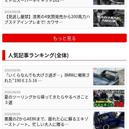
2026/08/08
【見逃し厳禁】漆黒の4気筒発売から200馬力ハ
ブステアインプレまで! カワサ…
もっと見る
人気記事ランキング(全体)
2026/08/06
「いくらなんでも大げさ過ぎ…」BMWに嘲笑さ
れた“190 E 2.5-16 …
2026/08/04
夏のツーリングから帰ってきたらやるべきこと
３選
2026/08/05
悪魔のZからAE86まで、疲れた心に蘇るエキゾ
ーストノート。忙しい大人に贈る…