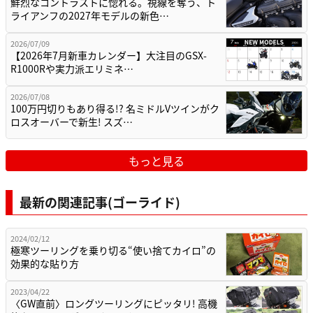
鮮烈なコントラストに惚れる。視線を奪う、ト
ライアンフの2027年モデルの新色…
2026/07/09
【2026年7月新車カレンダー】大注目のGSX-
R1000Rや実力派エリミネ…
2026/07/08
100万円切りもあり得る!? 名ミドルVツインがク
ロスオーバーで新生! スズ…
もっと見る
最新の関連記事(ゴーライド)
2024/02/12
極寒ツーリングを乗り切る“使い捨てカイロ”の
効果的な貼り方
2023/04/22
〈GW直前〉ロングツーリングにピッタリ! 高機