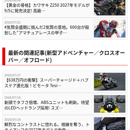
2026/08/06
【黄金の骨格】カワサキ Z250 2027年モデルが
9/5に発売決定! 高級…
2026/07/31
4気筒全盛期に挑んだ2気筒の意地。600台が殺
到した”アマチュアレースの甲子…
最新の関連記事(新型アドベンチャー／クロスオー
バー／オフロード)
2026/07/27
【638万円の衝撃】スーパーチャージド＋ハブ
ステア進化版！ビモータ Tesi…
2026/07/16
新顔でタフさ倍増、ABSユニットも刷新。待望
のLEDヘッドランプ採用! スズ…
2026/07/14
鮮烈なコントラストに惚れる。視線を奪う、ト
ライアンフの2027年モデルの新色…