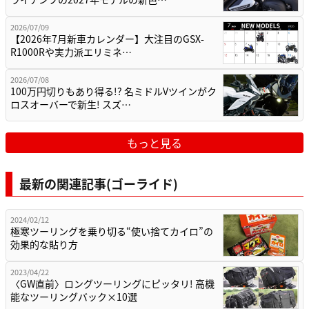
2026/07/09
【2026年7月新車カレンダー】大注目のGSX-
R1000Rや実力派エリミネ…
2026/07/08
100万円切りもあり得る!? 名ミドルVツインがク
ロスオーバーで新生! スズ…
もっと見る
最新の関連記事(ゴーライド)
2024/02/12
極寒ツーリングを乗り切る“使い捨てカイロ”の
効果的な貼り方
2023/04/22
〈GW直前〉ロングツーリングにピッタリ! 高機
能なツーリングバック×10選