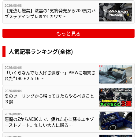
2026/08/08
【見逃し厳禁】漆黒の4気筒発売から200馬力ハ
ブステアインプレまで! カワサ…
もっと見る
人気記事ランキング(全体)
2026/08/06
「いくらなんでも大げさ過ぎ…」BMWに嘲笑さ
れた“190 E 2.5-16 …
2026/08/04
夏のツーリングから帰ってきたらやるべきこと
３選
2026/08/05
悪魔のZからAE86まで、疲れた心に蘇るエキゾ
ーストノート。忙しい大人に贈る…