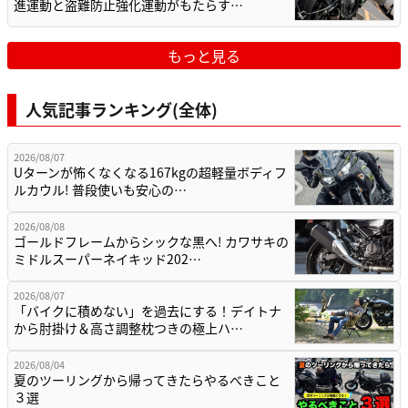
進運動と盗難防止強化運動がもたらす…
もっと見る
人気記事ランキング(全体)
2026/08/07
Uターンが怖くなくなる167kgの超軽量ボディフ
ルカウル! 普段使いも安心の…
2026/08/08
ゴールドフレームからシックな黒へ! カワサキの
ミドルスーパーネイキッド202…
2026/08/07
「バイクに積めない」を過去にする！デイトナ
から肘掛け＆高さ調整枕つきの極上ハ…
2026/08/04
夏のツーリングから帰ってきたらやるべきこと
３選