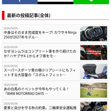
最新の投稿記事(全体)
2026/08/09
中身はそのまま完成度をキープ! カワサキNinja
250が2027年モデル…
2026/08/09
なぜヨシムラはコンプリート車を作り続けたの
か? ハヤブサX-1からオフ車をモ…
2026/08/08
スーパースポーツ車の極小リアシートにもフィ
ットする大容量の『スポルトフィット…
2026/08/08
あの白馬のイベントが今年もやってくる！
「BMW MOTORRAD DAYS …
2026/08/08
愛車と自分を守る秋の約束。二輪車安全運転推