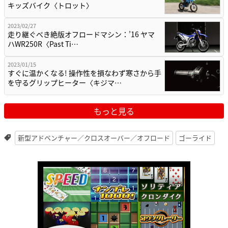
キッズバイク〈トロット〉
2023/02/27
走り継ぐべき絶版オフロードマシン：’16 ヤマ
ハWR250R〈Past Ti…
2023/01/15
すぐに温かくなる! 操作性を損なわず寒さから手
を守るグリップヒーター〈キジマ…
もっと見る
新型アドベンチャー／クロスオーバー／オフロード
ゴーライド