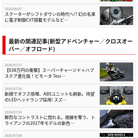
2026/08/07
スクーターがシフトダウンの時代へ!? 幻の名車
に電子制御CVT搭載モデルなど…
最新の関連記事(新型アドベンチャー／クロスオー
バー／オフロード)
2026/07/27
【638万円の衝撃】スーパーチャージド＋ハブ
ステア進化版！ビモータ Tesi…
2026/07/16
新顔でタフさ倍増、ABSユニットも刷新。待望
のLEDヘッドランプ採用! スズ…
2026/07/14
鮮烈なコントラストに惚れる。視線を奪う、ト
ライアンフの2027年モデルの新色…
2026/07/09