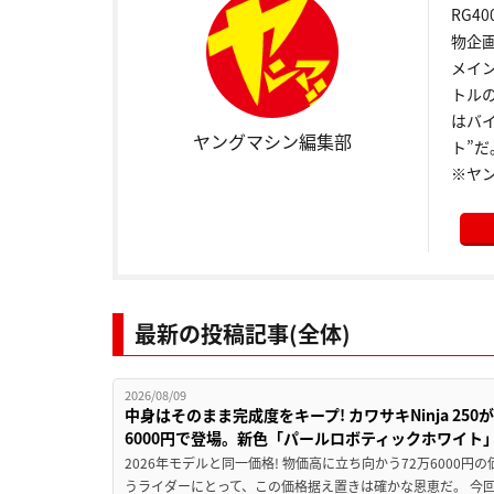
RG4
物企
メイ
トル
はバ
ヤングマシン編集部
ト”だ
※ヤ
最新の投稿記事(全体)
2026/08/09
中身はそのまま完成度をキープ! カワサキNinja 25
6000円で登場。新色「パールロボティックホワイト
2026年モデルと同一価格! 物価高に立ち向かう72万6000
うライダーにとって、この価格据え置きは確かな恩恵だ。 今回の