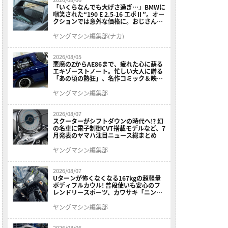
「いくらなんでも大げさ過ぎ…」BMWに
嘲笑された“190 E 2.5-16 エボⅡ”。オー
クションでは意外な価格に。おじさん達
が少年だった頃の憧れのクルマを深堀り
ヤングマシン編集部(ナカ)
2026/08/05
悪魔のZからAE86まで、疲れた心に蘇る
エキゾーストノート。忙しい大人に贈る
「あの頃の熱狂」、名作コミック＆映画
の愛機たちが東京駅地下に期間限定で集
結！
ヤングマシン編集部
2026/08/07
スクーターがシフトダウンの時代へ!? 幻
の名車に電子制御CVT搭載モデルなど、7
月発表のヤマハ注目ニュース総まとめ
ヤングマシン編集部
2026/08/07
Uターンが怖くなくなる167kgの超軽量
ボディフルカウル! 普段使いも安心のフ
レンドリースポーツ、カワサキ「ニンジ
ャ400」2027モデルが価格据え置きで
9/5発売
ヤングマシン編集部
2026/08/06