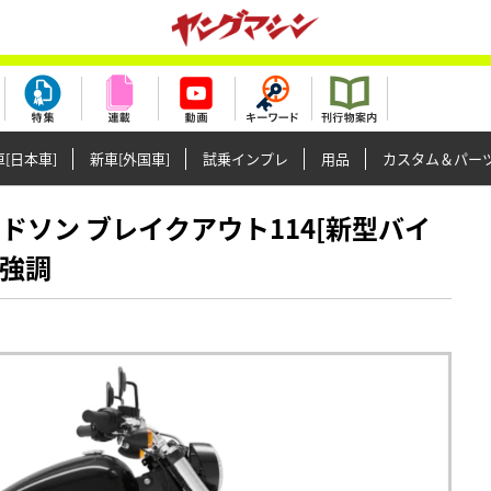
[日本車]
新車[外国車]
試乗インプレ
用品
カスタム＆パー
ビッドソン ブレイクアウト114[新型バイ
を強調