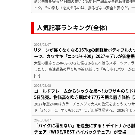
命と未来を守る20日間の誓い：第51回二輪車安全運転推進運
イク。その楽しさを支えるのは、揺るぎない安全と安心だ。一般
人気記事ランキング(全体)
2026/08/07
Uターンが怖くなくなる167kgの超軽量ボディフルカ
ーツ、カワサキ「ニンジャ400」2027モデルが価格据
大型の重さと250の非力さに悩むあなたへ贈るスポーツツアラ
したり、高速道路の登り坂や追い越しで「もう少しパワーが
[…]
2026/08/08
ゴールドフレームからシックな黒へ! カワサキのミド
5日発売。物価高を吹き飛ばす77万円据え置き価格【Z
2027年型Z400はカラーチェンジで大人の色気をまとう カ
ド「Z400」に、早くも2027年モデルが登場する。 2026年
2026/08/07
「バイクに積めない」を過去にする！デイトナから
チェア『WIDE/REST ハイバックチェア』が登場