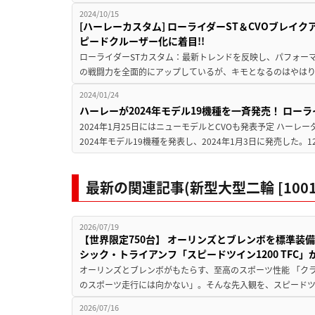
2024/10/15
[ハーレーカスタム] ローライダーST＆CVOブレイ
ピードクルーザー化に着目!!
ローライダーSTカスタム：最新トレンドを反映し、パフォーマ
の戦闘力を全面的にアップしているが、キモとなるのはやはり
2024/01/24
ハーレーが2024年モデル19機種を一斉発売！ ロー
2024年1月25日にはニューモデルとCVOも発表予定 ハー
2024年モデル19機種を発表し、2024年1月3日に発売した。1
最新の関連記事(新型大型二輪 [1001
2026/07/19
【世界限定750台】 オーリンズとブレンボを標準装備
シック・トライアンフ「スピードツイン1200 TFC」
オーリンズとブレンボがもたらす、至高のスポーツ性能 「ク
のスポーツ走行には向かない」。そんな先入観を、スピードツイン
2026/07/16