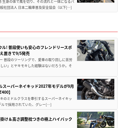
動 生身の体で風を切り、その流れと一体になるバ
社団法人 日本二輪車普及安全協会（以下[…]
ウル! 普段使いも安心のフレンドリースポ
え置きで9/5発売
ー 普段のツーリングで、愛車の取り回しに苦労
ほしい」とヤキモキした経験はないだろうか。そ
ルスーパーネイキッド2027年モデルが9月
400】
ワサキのミドルクラスを牽引するスーパーネイキッ
モデルで採用されていた、グレー[…]
肘掛け＆高さ調整枕つきの極上ハイバック