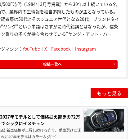
00/500Γ時代（1984年3月号掲載）から30年以上続いている名
画で、業界内の生情報を独自追跡したものが主となっている。
ン読者層は50代とそのジュニア世代となる20代。ブランドタイ
の“ヤング”という単語はさすがに時代錯誤とはなったが、信条
イク乗りの多くが持ち合わせている“ヤング・アット・ハー
。
ングマシン：
YouTube
｜
X
｜
Facebook
｜
Instagram
投稿一覧へ
もっと見る
0が2027年モデルとして価格据え置きの72万
」でシックにイメチェン
円の価値 新車価格が上昇し続ける昨今、愛車選びに迷
2027年モデルはカラー＆グ[…]