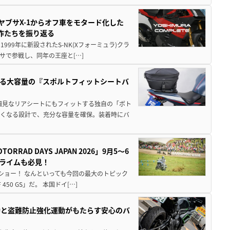
ヤブサX-1からオフ車をモタード化した
欲作たちを振り返る
1999年に新設されたS-NK(Xフォーミュラ)クラ
サで参戦し、同年の王座と[…]
る大容量の『スポルトフィットシートバ
細見なリアシートにもフィットする独自の「ボト
広くなる設計で、充分な容量を確保。装着時にバ
AD DAYS JAPAN 2026」9月5〜6
クライムも必見！
解体ショー！ なんといっても今回の最大のトピック
0 GS」だ。 本国ドイ[…]
動と盗難防止強化運動がもたらす安心のバ