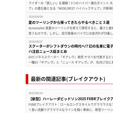
ライダーの「欲しい」を凝縮！5つのハイパー進化ポイント 大ヒ
ア」の進化版となる『WIDE/REST ハイバックチェア』が新
2026/08/04
夏のツーリングから帰ってきたらやるべきこと３選
Screenshot 真夏のツーリングを終えて帰宅すると、暑さ
思うものです。しかし、走行直後のバイクには虫汚れが付着し
2026/08/07
スクーターがシフトダウンの時代へ!? 幻の名車に電
ハ注目ニュース総まとめ
EVビジネススクーター「ギアレヴ」発売 ヤマハを代表するビ
一種EV「ギアレヴ」と「ニュース ギアレヴ」が、先月17日に
最新の関連記事(ブレイクアウト)
2025/08/14
【新型】ハーレーダビッドソン2025 FXBRブレイ
FXBRブレイクアウト：ロー＆ロングスタイルでグラマラスなラ
く長い流麗でグラマラスなラインを描く車体に、新型ツーリン