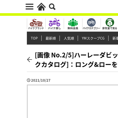
TOP
最新順
人気順
YMスクープCG
新車
[画像 No.2/5]ハーレーダ
クカタログ]：ロング&ロー
2021/10/27