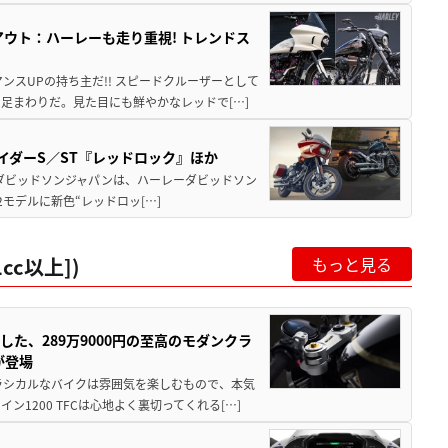
クアウト：ハーレーも走り重視! トレンドス
ンスUPの持ち主だ!! スピードクルーザーとして
足まわりだ。見た目にも鮮やかなレッドで[…]
ライダーS／ST『レッドロック』ほか
レーダビッドソンジャパンは、ハーレーダビッドソン
2モデルに新色“レッドロッ[…]
cc以上])
もっと見る
した、289万9000円の至高のモダンクラ
が登場
ラシカルなバイクは雰囲気を楽しむもので、本気
1200 TFCは心地よく裏切ってくれる[…]