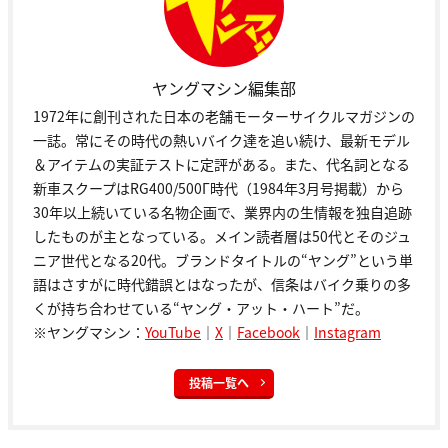
ヤングマシン編集部
1972年に創刊された日本の老舗モーターサイクルマガジンの
一誌。常にその時代の熱いバイク達を追い続け、最新モデル
＆アイテムの実証テストに定評がある。また、代名詞となる
新車スクープはRG400/500Γ時代（1984年3月号掲載）から
30年以上続いている名物企画で、業界内の生情報を独自追跡
したものが主となっている。メイン読者層は50代とそのジュ
ニア世代となる20代。ブランドタイトルの“ヤング”という単
語はさすがに時代錯誤とはなったが、信条はバイク乗りの多
くが持ち合わせている“ヤング・アット・ハート”だ。
※ヤングマシン：
YouTube
｜
X
｜
Facebook
｜
Instagram
投稿一覧へ