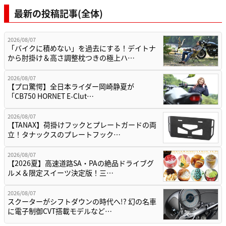
最新の投稿記事(全体)
2026/08/07
「バイクに積めない」を過去にする！デイトナ
から肘掛け＆高さ調整枕つきの極上ハ…
2026/08/07
【プロ驚愕】全日本ライダー岡崎静夏が
「CB750 HORNET E-Clut…
2026/08/07
【TANAX】荷掛けフックとプレートガードの両
立！タナックスのプレートフック…
2026/08/07
【2026夏】高速道路SA・PAの絶品ドライブグ
ルメ＆限定スイーツ決定版！三…
2026/08/07
スクーターがシフトダウンの時代へ!? 幻の名車
に電子制御CVT搭載モデルなど…