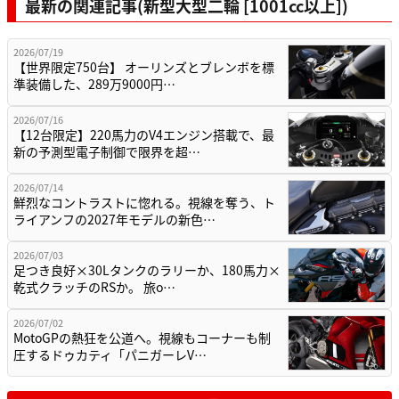
最新の関連記事(新型大型二輪 [1001cc以上])
2026/07/19
【世界限定750台】 オーリンズとブレンボを標
準装備した、289万9000円…
2026/07/16
【12台限定】220馬力のV4エンジン搭載で、最
新の予測型電子制御で限界を超…
2026/07/14
鮮烈なコントラストに惚れる。視線を奪う、ト
ライアンフの2027年モデルの新色…
2026/07/03
足つき良好×30Lタンクのラリーか、180馬力×
乾式クラッチのRSか。 旅o…
2026/07/02
MotoGPの熱狂を公道へ。視線もコーナーも制
圧するドゥカティ「パニガーレV…