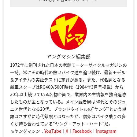
ヤングマシン編集部
1972年に創刊された日本の老舗モーターサイクルマガジンの
一誌。常にその時代の熱いバイク達を追い続け、最新モデル
＆アイテムの実証テストに定評がある。また、代名詞となる
新車スクープはRG400/500Γ時代（1984年3月号掲載）から
30年以上続いている名物企画で、業界内の生情報を独自追跡
したものが主となっている。メイン読者層は50代とそのジュ
ニア世代となる20代。ブランドタイトルの“ヤング”という単
語はさすがに時代錯誤とはなったが、信条はバイク乗りの多
くが持ち合わせている“ヤング・アット・ハート”だ。
※ヤングマシン：
YouTube
｜
X
｜
Facebook
｜
Instagram