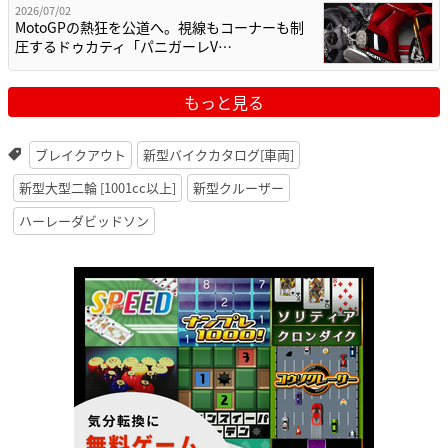
2026/07/02
MotoGPの熱狂を公道へ。視線もコーナーも制
圧するドゥカティ「パニガーレV…
もっと見る
ブレイクアウト
新型バイクカタログ[車両]
新型大型二輪 [1001cc以上]
新型クルーザー
ハーレーダビッドソン