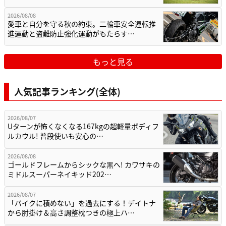
2026/08/08
愛車と自分を守る秋の約束。二輪車安全運転推
進運動と盗難防止強化運動がもたらす…
もっと見る
人気記事ランキング(全体)
2026/08/07
Uターンが怖くなくなる167kgの超軽量ボディフ
ルカウル! 普段使いも安心の…
2026/08/08
ゴールドフレームからシックな黒へ! カワサキの
ミドルスーパーネイキッド202…
2026/08/07
「バイクに積めない」を過去にする！デイトナ
から肘掛け＆高さ調整枕つきの極上ハ…