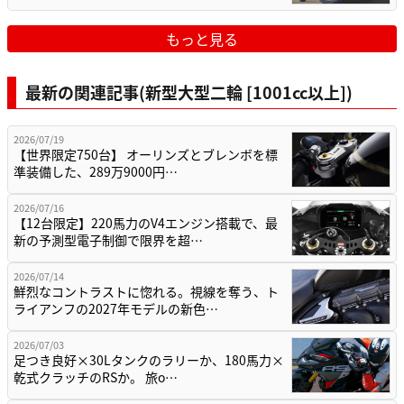
もっと見る
最新の関連記事(新型大型二輪 [1001cc以上])
2026/07/19
【世界限定750台】 オーリンズとブレンボを標
準装備した、289万9000円…
2026/07/16
【12台限定】220馬力のV4エンジン搭載で、最
新の予測型電子制御で限界を超…
2026/07/14
鮮烈なコントラストに惚れる。視線を奪う、ト
ライアンフの2027年モデルの新色…
2026/07/03
足つき良好×30Lタンクのラリーか、180馬力×
乾式クラッチのRSか。 旅o…