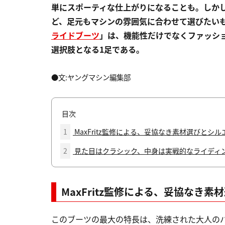
単にスポーティな仕上がりになることも。しか
ど、足元もマシンの雰囲気に合わせて選びたい
ライドブーツ
」は、機能性だけでなくファッシ
選択肢となる1足である。
●文:ヤングマシン編集部
目次
1
MaxFritz監修による、妥協なき素材選びとシル
2
見た目はクラシック、中身は実戦的なライディ
MaxFritz監修による、妥協なき
このブーツの最大の特長は、洗練された大人のバイ