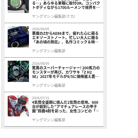
る…」あらゆる車種に取付OK。コンパク
トボディながら1700ルーメンで視界を確
保する［デイトナ・LEDフォグランプユ
ニット プレシャスレイ スモール］
ヤングマシン編集部(ナカ)
2026/08/05
悪魔のZからAE86まで、疲れた心に蘇る
エキゾーストノート。忙しい大人に贈る
「あの頃の熱狂」、名作コミック＆映画
の愛機たちが東京駅地下に期間限定で集
結！
ヤングマシン編集部
2026/08/05
驚異のスーパーチャージャー! 200馬力の
モンスターが再び。カワサキ「Z H2
SE」2027年モデルが9/5に価格据え置き
で発売
ヤングマシン編集部
2026/07/31
4気筒全盛期に挑んだ2気筒の意地。600
台が殺到した”アマチュアレースの甲子
園”鈴鹿4耐を彩った、女性コンビの「ス
ズキGSX400E」が特別展示開始
ヤングマシン編集部