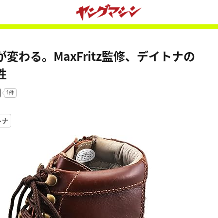
わる。MaxFritz監修、デイトナの
性
トナ