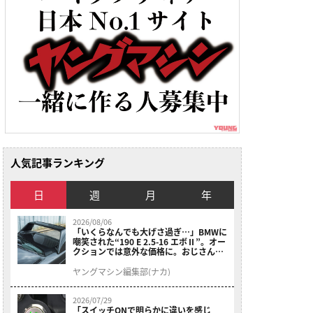
人気記事ランキング
日
週
月
年
2026/08/06
「いくらなんでも大げさ過ぎ…」BMWに
嘲笑された“190 E 2.5-16 エボⅡ”。オー
クションでは意外な価格に。おじさん達
が少年だった頃の憧れのクルマを深堀り
ヤングマシン編集部(ナカ)
2026/07/29
「スイッチONで明らかに違いを感じ