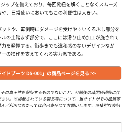
ドジップを備えており、毎回靴紐を解くことなくスムーズ
店や、日常使いにおいてもこの利便性は大きい。
パッドや、転倒時にダメージを受けやすいくるぶし部分を
ールの土踏まず部分で、ここには滑り止め加工が施されて
プ力を発揮する。街歩きでも違和感のないデザインなが
ダーの操作を支えてくれる実力派である。
ビーライドブーツ DS-001」の商品ページを見る >>
てその真正性を保証するものでないこと、公開後の時間経過等に伴
ださい。※掲載されている製品等について、当サイトがその品質等
購入／利用にあたっては自己責任にてお願いします。※特別な表記