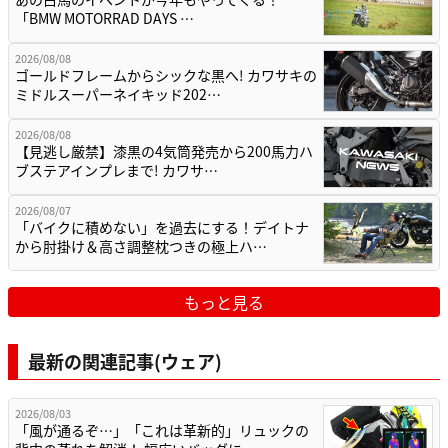
「BMW MOTORRAD DAYS …
2026/08/08
ゴールドフレームからシックな黒へ! カワサキの
ミドルスーパーネイキッド202…
2026/08/08
【見逃し厳禁】漆黒の4気筒発売から200馬力ハ
ブステアインプレまで! カワサ…
2026/08/07
「バイクに積めない」を過去にする！デイトナ
から肘掛け＆高さ調整枕つきの極上ハ…
もっと見る
最新の関連記事(ウェア)
2026/08/03
「風が通るぞ…」「これは革新的」リュックの