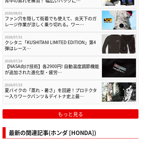
背中の蒸れを解消！ 幅広いバッグに…
2026/08/01
ファン穴を隠して街着でも使えて、炎天下のガ
レージ作業が涼しく乗り切れる。ワー…
2026/07/31
クシタニ「KUSHITANI LIMITED EDITION」第4
弾はレース…
2026/07/24
【NASA向け技術】各2900円! 自動温度調節機能
が追加された進化型・疲労…
2026/07/23
夏バイクの「蒸れ・暑さ」を回避！プロテクタ
ー入りワークパンツ＆デイトナ史上最…
もっと見る
最新の関連記事(ホンダ [HONDA])