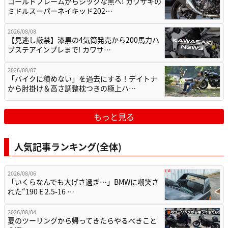
ゴールドフレームからシックな黒へ! カワサキの
ミドルスーパーネイキッド202…
2026/08/08
【見逃し厳禁】漆黒の4気筒発売から200馬力ハ
ブステアインプレまで! カワサ…
2026/08/07
「バイクに積めない」を過去にする！デイトナ
から肘掛け＆高さ調整枕つきの極上ハ…
もっと見る
人気記事ランキング(全体)
2026/08/06
「いくらなんでも大げさ過ぎ…」BMWに嘲笑さ
れた“190 E 2.5-16 …
2026/08/04
夏のツーリングから帰ってきたらやるべきこと