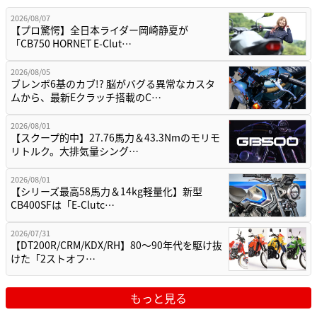
2026/08/07
【プロ驚愕】全日本ライダー岡崎静夏が
「CB750 HORNET E-Clut…
2026/08/05
ブレンボ6基のカブ!? 脳がバグる異常なカスタ
ムから、最新Eクラッチ搭載のC…
2026/08/01
【スクープ的中】27.76馬力＆43.3Nmのモリモ
リトルク。大排気量シング…
2026/08/01
【シリーズ最高58馬力＆14kg軽量化】新型
CB400SFは「E-Clutc…
2026/07/31
【DT200R/CRM/KDX/RH】80〜90年代を駆け抜
けた「2ストオフ…
もっと見る