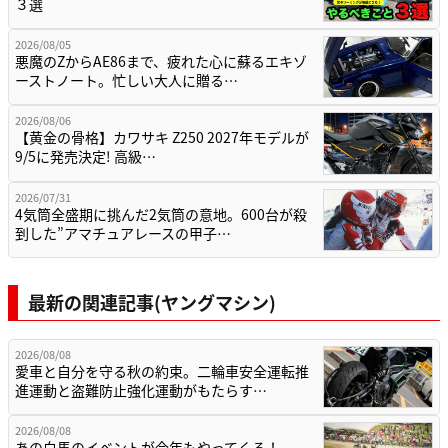
３選
2026/08/05
悪魔のZからAE86まで、疲れた心に蘇るエキゾ
ーストノート。忙しい大人に贈る…
2026/08/06
【黄金の骨格】カワサキ Z250 2027年モデルが
9/5に発売決定! 高級…
2026/07/31
4気筒全盛期に挑んだ2気筒の意地。600台が殺
到した”アマチュアレースの甲子…
最新の関連記事(ヤングマシン)
2026/08/08
愛車と自分を守る秋の約束。二輪車安全運転推
進運動と盗難防止強化運動がもたらす…
2026/08/08
あの白馬のイベントが今年もやってくる！