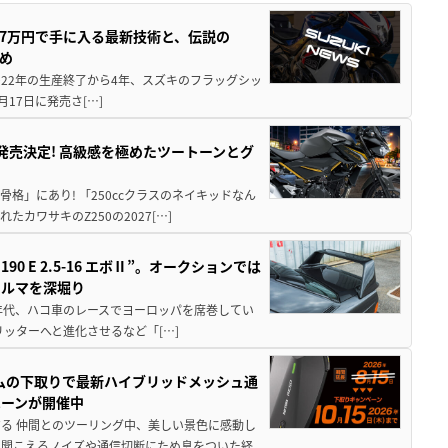
237万円で手に入る最新技術と、伝説の
とめ
 2022年の生産終了から4年、スズキのフラッグシッ
月17日に発売さ[…]
5に発売決定! 高級感を極めたツートーンとグ
骨格」にあり! 「250ccクラスのネイキッドなん
ワサキのZ250の2027[…]
 E 2.5-16 エボⅡ”。オークションでは
クルマを深堀り
80年代、ハコ車のレースでヨーロッパを席巻してい
5リッターへと進化させるなど「[…]
ムの下取りで最新ハイブリッドメッシュ通
ペーンが開催中
る 仲間とのツーリング中、美しい景色に感動し
ら聞こえるノイズや通信切断にため息をついた経