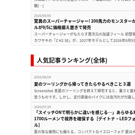
験[…]
2026/08/05
驚異のスーパーチャージャー! 200馬力のモンスターが再
ルが9/5に価格据え置きで発売
スーパーチャージャーがもたらす異次元の加速フィール 初登
カワサキの「Z H2 SE」が、2027年モデルとして2026年9月
人気記事ランキング(全体)
2026/08/04
夏のツーリングから帰ってきたらやるべきこと３選
Screenshot 真夏のツーリングを終えて帰宅すると、暑さ
思うものです。しかし、走行直後のバイクには虫汚れが付着し
2026/07/29
「スイッチONで明らかに違いを感じる…」あらゆる
1700ルーメンで視界を確保する［デイトナ・LEDフ
ル］
夏の急な豪雨にも備える、コンパクトなイエローフォグ 夏は