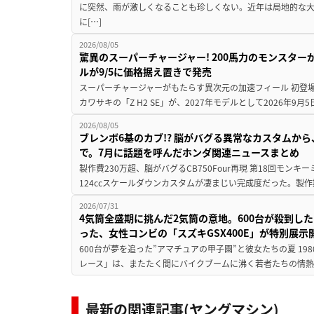
に突然、雨が激しくなることも珍しくない。近年は局地的な
に[…]
2026/08/05
驚異のスーパーチャージャー! 200馬力のモンスターが再
ルが9/5に価格据え置きで発売
スーパーチャージャーがもたらす異次元の加速フィール 初登
カワサキの「Z H2 SE」が、2027年モデルとして2026年9月
2026/08/05
ブレンボ6基のカブ!? 脳がバグる異常なカスタムから、
で。7月に話題を呼んだホンダ関連ニュースまとめ
製作費230万超、脳がバグるCB750Four再現 第18回モンキー
124ccスケールダウンカスタムが凄まじい完成度だった。製作
2026/07/31
4気筒全盛期に挑んだ2気筒の意地。600台が殺到し
った、女性コンビの「スズキGSX400E」が特別展示
600台が夢を追った”アマチュアの甲子園”と彼女たちの夏 19
レース」は、またたく間にバイクブームに沸く若者たちの情熱の
最新の関連記事(ヤングマシン)