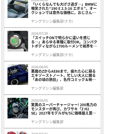
「いくらなんでも大げさ過ぎ…」BMWに
嘲笑された“190 E 2.5-16 エボⅡ”。オー
クションでは意外な価格に。おじさん達
が少年だった頃の憧れのクルマを深堀り
ヤングマシン編集部(ナカ)
2026/07/29
「スイッチONで明らかに違いを感じ
る…」あらゆる車種に取付OK。コンパク
トボディながら1700ルーメンで視界を確
保する［デイトナ・LEDフォグランプユ
ニット プレシャスレイ スモール］
ヤングマシン編集部(ナカ)
2026/08/05
悪魔のZからAE86まで、疲れた心に蘇る
エキゾーストノート。忙しい大人に贈る
「あの頃の熱狂」、名作コミック＆映画
の愛機たちが東京駅地下に期間限定で集
結！
ヤングマシン編集部
2026/08/05
驚異のスーパーチャージャー! 200馬力の
モンスターが再び。カワサキ「Z H2
SE」2027年モデルが9/5に価格据え置き
で発売
ヤングマシン編集部
2026/07/31