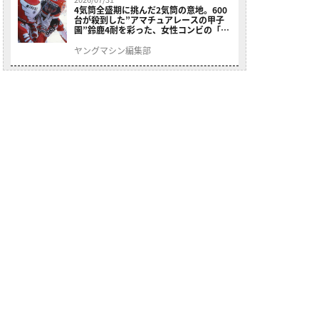
4気筒全盛期に挑んだ2気筒の意地。600
台が殺到した”アマチュアレースの甲子
園”鈴鹿4耐を彩った、女性コンビの「ス
ズキGSX400E」が特別展示開始
ヤングマシン編集部