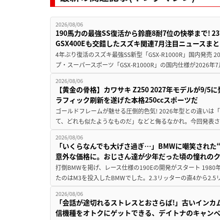
2026/08/06
190馬力の最強SS復活から鈴鹿8耐7位の快挙まで! 
GSX400Eも交錯したスズキ関連7月注目ニュースま
4年ぶり復活のスズキ最強SS新型「GSX-R1000R」国内発売
プ・スーパースポーツ「GSX-R1000R」の国内仕様が2026年7
2026/08/06
【黄金の骨格】カワサキ Z250 2027年モデルが9/
ラフィック刷新を遂げた本格250ccスポーツだ
ゴールドフレームが魅せる圧倒的色気! 2026年型との違いは「
て、どれも似たようなものだ」などと侮るなかれ。今回発表されたカ
2026/08/06
「いくらなんでも大げさ過ぎ…」BMWに嘲笑された“190
意外な価格に。おじさん達が少年だった頃の憧れの
打倒BMWを掲げ、レース仕様の190Eの開発がスタート 19
たのはM3を投入したBMWでした。2.3リッターの直4から2.
2026/08/06
「会話が途切れるストレスとおさらば!」古いインカ
信機種をオトクにゲットできる、デイトナのキャン