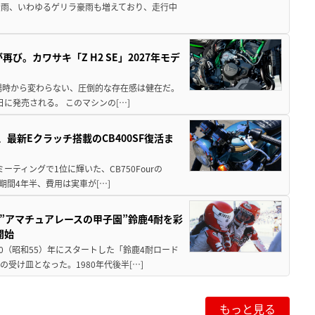
大雨、いわゆるゲリラ豪雨も増えており、走行中
び。カワサキ「Z H2 SE」2027年モデ
場時から変わらない、圧倒的な存在感は健在だ。
5日に発売される。 このマシンの[…]
最新Eクラッチ搭載のCB400SF復活ま
ミーティングで1位に輝いた、CB750Fourの
期間4年半、費用は実車が[…]
た”アマチュアレースの甲子園”鈴鹿4耐を彩
開始
80（昭和55）年にスタートした「鈴鹿4耐ロード
受け皿となった。1980年代後半[…]
もっと見る