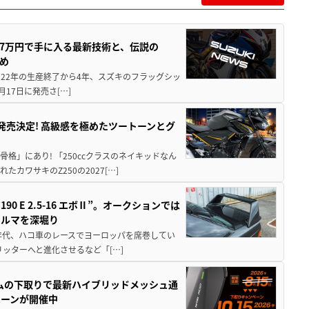
237万円で手に入る最新技術と、伝説の
とめ
 2022年の生産終了から4年、スズキのフラッグシッ
月17日に発売さ[…]
5に発売決定! 高級感を極めたツートーンとグ
骨格」にあり! 「250ccクラスのネイキッドなん
ワサキのZ250の2027[…]
 E 2.5-16 エボⅡ”。オークションでは
クルマを深堀り
80年代、ハコ車のレースでヨーロッパを席巻してい
5リッターへと進化させるなど「[…]
ムの下取りで最新ハイブリッドメッシュ通
ペーンが開催中