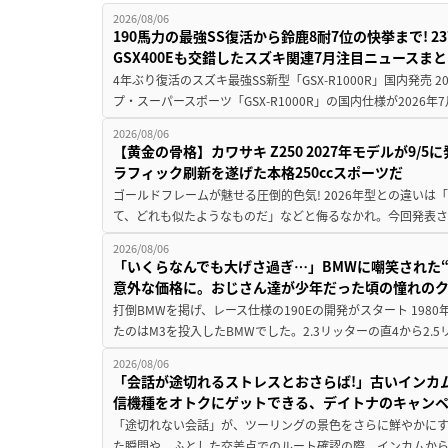
2026/08/06
190馬力の最強SS復活から鈴鹿8耐7位の快挙まで! 
GSX400Eも交錯したスズキ関連7月注目ニュースま
4年ぶり復活のスズキ最強SS新型「GSX-R1000R」国内発売
プ・スーパースポーツ「GSX-R1000R」の国内仕様が2026年7
2026/08/06
【黄金の骨格】カワサキ Z250 2027年モデルが9/
ラフィック刷新を遂げた本格250ccスポーツだ
ゴールドフレームが魅せる圧倒的色気! 2026年型との違いは「
て、どれも似たようなものだ」などと侮るなかれ。今回発表されたカ
2026/08/06
「いくらなんでも大げさ過ぎ…」BMWに嘲笑された“190
意外な価格に。おじさん達が少年だった頃の憧れの
打倒BMWを掲げ、レース仕様の190Eの開発がスタート 19
たのはM3を投入したBMWでした。2.3リッターの直4から2.
2026/08/06
「会話が途切れるストレスとおさらば!」古いインカ
信機種をオトクにゲットできる、デイトナのキャン
「途切れない会話」が、ツーリングの景色をさらに鮮やかにす
た瞬間や、ふとした交差点でのルート確認の際、インカムか