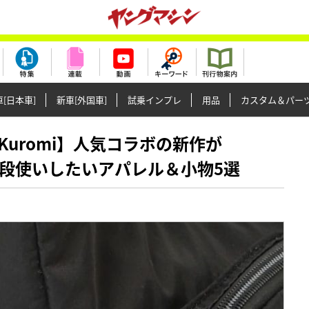
[日本車]
新車[外国車]
試乗インプレ
用品
カスタム＆パー
a × Kuromi】人気コラボの新作が
！普段使いしたいアパレル＆小物5選