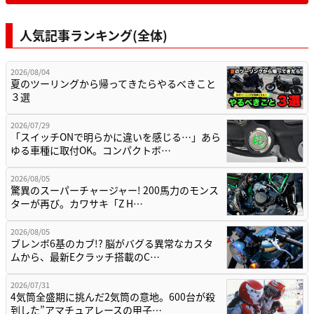
人気記事ランキング(全体)
2026/08/04
夏のツーリングから帰ってきたらやるべきこと
３選
2026/07/29
「スイッチONで明らかに違いを感じる…」あら
ゆる車種に取付OK。コンパクトボ…
2026/08/05
驚異のスーパーチャージャー! 200馬力のモンス
ターが再び。カワサキ「Z H…
2026/08/05
ブレンボ6基のカブ!? 脳がバグる異常なカスタ
ムから、最新Eクラッチ搭載のC…
2026/07/31
4気筒全盛期に挑んだ2気筒の意地。600台が殺
到した”アマチュアレースの甲子…