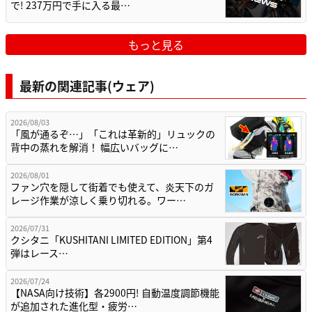
で! 237万円で手に入る最…
もっと見る
最新の関連記事(ウェア)
2026/08/03
「風が通るぞ…」「これは革新的」リュックの
背中の蒸れを解消！ 幅広いバッグに…
2026/08/01
ファン穴を隠して街着でも使えて、炎天下のガ
レージ作業が涼しく乗り切れる。ワー…
2026/07/31
クシタニ「KUSHITANI LIMITED EDITION」第4
弾はレース…
2026/07/24
【NASA向け技術】各2900円! 自動温度調節機能
が追加された進化型・疲労…