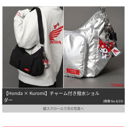
【Honda × Kuromi】チャーム付き撥水ショル
ダー
(画像 No.8/23)
縦スクロールで次の写真へ