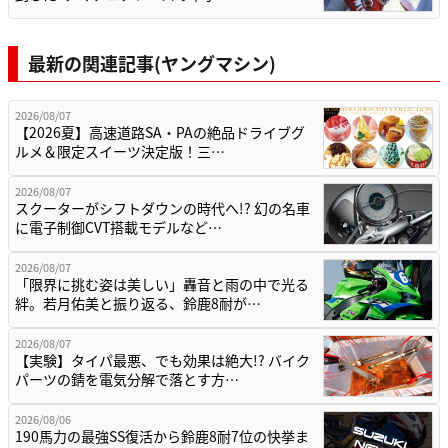
最新の関連記事(ヤングマシン)
2026/08/07
【2026夏】高速道路SA・PAの絶品ドライブグ
ルメ＆限定スイーツ決定版！三…
2026/08/07
スクーターがシフトダウンの時代へ!? 幻の名車
に電子制御CVT搭載モデルなど…
2026/08/07
「限界に挑む姿は美しい」轟音と雨の中で光る
絆。若月佑美と振り返る、鈴鹿8耐が…
2026/08/07
【実験】タイパ最悪、でも効果は絶大!? バイク
パーツの錆を電気分解で落とす方…
2026/08/06
190馬力の最強SS復活から鈴鹿8耐7位の快挙ま