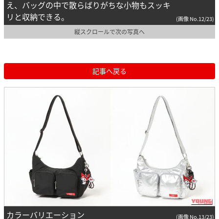
え、バッグの中で散らばりがちな小物もスッキ
リと収納できる。
(画像 No.12/23)
縦スクロールで次の写真へ
記事へ戻る
カラーバリエーション
(画像 No.13/23)