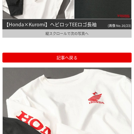
【Honda×Kuromi】ヘビロッTEEロゴ長袖
(画像 No.16/23)
縦スクロールで次の写真へ
記事へ戻る