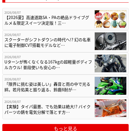
2026/08/07
【2026夏】高速道路SA・PAの絶品ドライブグ
ルメ＆限定スイーツ決定版！三…
2026/08/07
スクーターがシフトダウンの時代へ!? 幻の名車
に電子制御CVT搭載モデルなど…
2026/08/07
Uターンが怖くなくなる167kgの超軽量ボディフ
ルカウル! 普段使いも安心の…
2026/08/07
「限界に挑む姿は美しい」轟音と雨の中で光る
絆。若月佑美と振り返る、鈴鹿8耐が…
2026/08/07
【実験】タイパ最悪、でも効果は絶大!? バイク
パーツの錆を電気分解で落とす方…
もっと見る