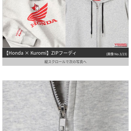
【Honda × Kuromi】ZIPフーディ
(画像 No.3/23)
縦スクロールで次の写真へ