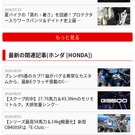
2026/07/23
夏バイクの「蒸れ・暑さ」を回避！プロテクタ
ー入りワークパンツ＆デイトナ史上最…
もっと見る
最新の関連記事(ホンダ [HONDA])
2026/08/05
ブレンボ6基のカブ!? 脳がバグる異常なカスタ
ムから、最新Eクラッチ搭載のC…
2026/08/01
【スクープ的中】27.76馬力＆43.3Nmのモリモ
リトルク。大排気量シング…
2026/08/01
【シリーズ最高58馬力＆14kg軽量化】新型
CB400SFは「E-Clutc…