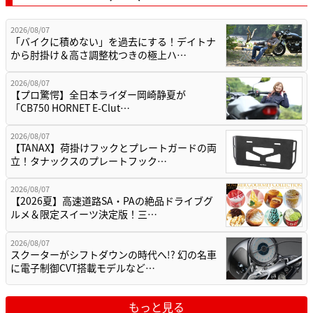
2026/08/07
「バイクに積めない」を過去にする！デイトナ
から肘掛け＆高さ調整枕つきの極上ハ…
2026/08/07
【プロ驚愕】全日本ライダー岡崎静夏が
「CB750 HORNET E-Clut…
2026/08/07
【TANAX】荷掛けフックとプレートガードの両
立！タナックスのプレートフック…
2026/08/07
【2026夏】高速道路SA・PAの絶品ドライブグ
ルメ＆限定スイーツ決定版！三…
2026/08/07
スクーターがシフトダウンの時代へ!? 幻の名車
に電子制御CVT搭載モデルなど…
もっと見る