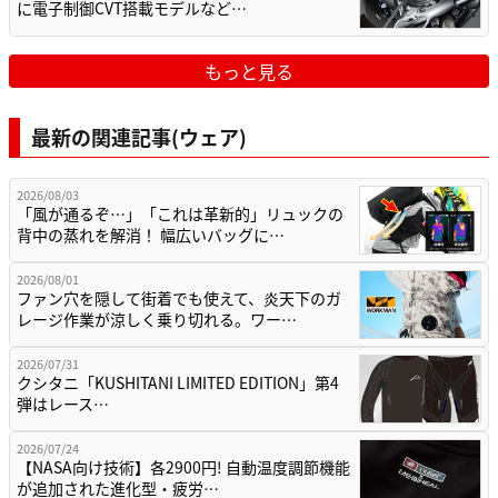
に電子制御CVT搭載モデルなど…
もっと見る
最新の関連記事(ウェア)
2026/08/03
「風が通るぞ…」「これは革新的」リュックの
背中の蒸れを解消！ 幅広いバッグに…
2026/08/01
ファン穴を隠して街着でも使えて、炎天下のガ
レージ作業が涼しく乗り切れる。ワー…
2026/07/31
クシタニ「KUSHITANI LIMITED EDITION」第4
弾はレース…
2026/07/24
【NASA向け技術】各2900円! 自動温度調節機能
が追加された進化型・疲労…