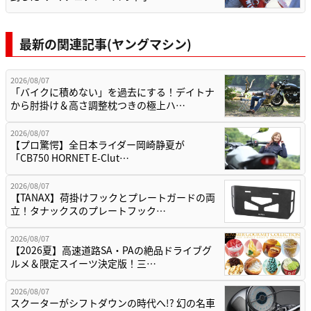
最新の関連記事(ヤングマシン)
2026/08/07
「バイクに積めない」を過去にする！デイトナ
から肘掛け＆高さ調整枕つきの極上ハ…
2026/08/07
【プロ驚愕】全日本ライダー岡崎静夏が
「CB750 HORNET E-Clut…
2026/08/07
【TANAX】荷掛けフックとプレートガードの両
立！タナックスのプレートフック…
2026/08/07
【2026夏】高速道路SA・PAの絶品ドライブグ
ルメ＆限定スイーツ決定版！三…
2026/08/07
スクーターがシフトダウンの時代へ!? 幻の名車