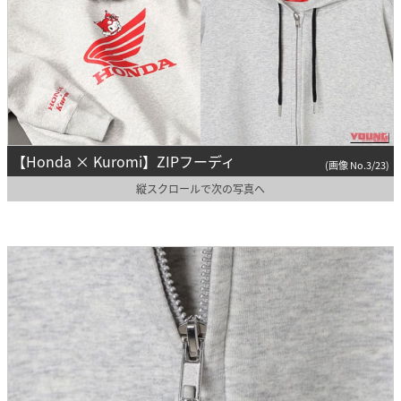
【Honda × Kuromi】ZIPフーディ
(画像 No.3/23)
縦スクロールで次の写真へ