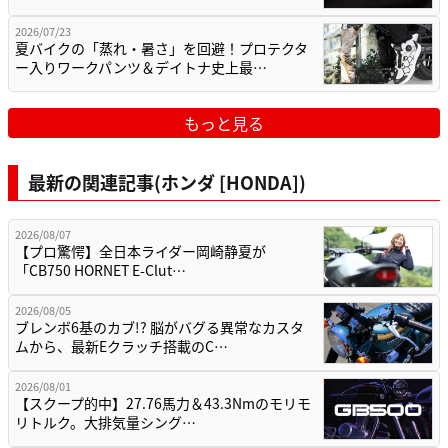
2026/07/23
夏バイクの「蒸れ・暑さ」を回避！プロテクタ
ー入りワークパンツ＆デイトナ史上最…
もっと見る
最新の関連記事(ホンダ [HONDA])
2026/08/07
【プロ驚愕】全日本ライダー岡崎静夏が
「CB750 HORNET E-Clut…
2026/08/05
ブレンボ6基のカブ!? 脳がバグる異常なカスタ
ムから、最新Eクラッチ搭載のC…
2026/08/01
【スクープ的中】27.76馬力＆43.3Nmのモリモ
リトルク。大排気量シング…