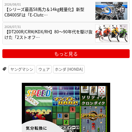
2026/08/01
【シリーズ最高58馬力＆14kg軽量化】新型
CB400SFは「E-Clutc…
2026/07/31
【DT200R/CRM/KDX/RH】80〜90年代を駆け抜
けた「2ストオフ…
もっと見る
ヤングマシン
ウェア
ホンダ [HONDA]