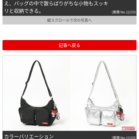
え、バッグの中で散らばりがちな小物もスッキ
リと収納できる。
(画像 No.12/23)
縦スクロールで次の写真へ
記事へ戻る
カラーバリエーション
(画像 No.13/23)