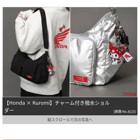
【Honda × Kuromi】チャーム付き撥水ショル
ダー
(画像 No.8/23)
縦スクロールで次の写真へ