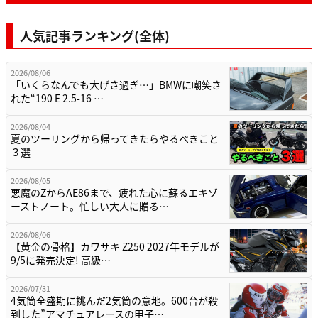
人気記事ランキング(全体)
2026/08/06
「いくらなんでも大げさ過ぎ…」BMWに嘲笑さ
れた“190 E 2.5-16 …
2026/08/04
夏のツーリングから帰ってきたらやるべきこと
３選
2026/08/05
悪魔のZからAE86まで、疲れた心に蘇るエキゾ
ーストノート。忙しい大人に贈る…
2026/08/06
【黄金の骨格】カワサキ Z250 2027年モデルが
9/5に発売決定! 高級…
2026/07/31
4気筒全盛期に挑んだ2気筒の意地。600台が殺
到した”アマチュアレースの甲子…