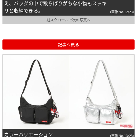
え、バッグの中で散らばりがちな小物もスッキ
リと収納できる。
(画像 No.12/23)
縦スクロールで次の写真へ
記事へ戻る
カラーバリエーション
(画像 No.13/23)