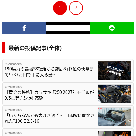
1
2
最新の投稿記事(全体)
2026/08/06
190馬力の最強SS復活から鈴鹿8耐7位の快挙ま
で! 237万円で手に入る最…
2026/08/06
【黄金の骨格】カワサキ Z250 2027年モデルが
9/5に発売決定! 高級…
2026/08/06
「いくらなんでも大げさ過ぎ…」BMWに嘲笑さ
れた“190 E 2.5-16 …
2026/08/06