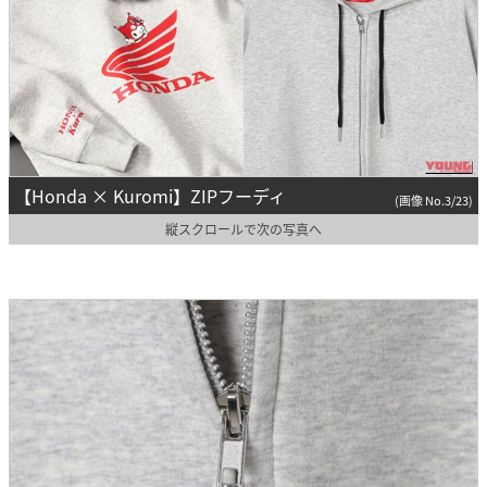
【Honda × Kuromi】ZIPフーディ
(画像 No.3/23)
縦スクロールで次の写真へ