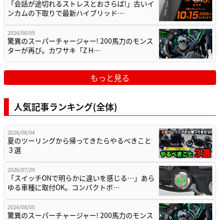
「会話が途切れるストレスとおさらば!」古いイ
ンカムの下取りで最新ハイブリッド…
2026/08/05
驚異のスーパーチャージャー! 200馬力のモンス
ターが再び。カワサキ「Z H…
もっと見る
人気記事ランキング(全体)
2026/08/04
夏のツーリングから帰ってきたらやるべきこと
３選
2026/07/29
「スイッチONで明らかに違いを感じる…」あら
ゆる車種に取付OK。コンパクトボ…
2026/08/05
驚異のスーパーチャージャー! 200馬力のモンス