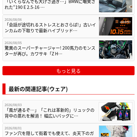
「いくらなんでも大げさ過ぎ…」BMWに嘲笑さ
れた“190 E 2.5-16 …
2026/08/06
「会話が途切れるストレスとおさらば!」古いイ
ンカムの下取りで最新ハイブリッド…
2026/08/05
驚異のスーパーチャージャー! 200馬力のモンス
ターが再び。カワサキ「Z H…
もっと見る
最新の関連記事(ウェア)
2026/08/03
「風が通るぞ…」「これは革新的」リュックの
背中の蒸れを解消！ 幅広いバッグに…
2026/08/01
ファン穴を隠して街着でも使えて、炎天下のガ