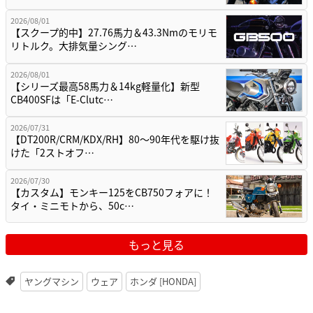
2026/08/01
【スクープ的中】27.76馬力＆43.3Nmのモリモ
リトルク。大排気量シング…
2026/08/01
【シリーズ最高58馬力＆14kg軽量化】新型
CB400SFは「E-Clutc…
2026/07/31
【DT200R/CRM/KDX/RH】80〜90年代を駆け抜
けた「2ストオフ…
2026/07/30
【カスタム】モンキー125をCB750フォアに！
タイ・ミニモトから、50c…
もっと見る
ヤングマシン
ウェア
ホンダ [HONDA]