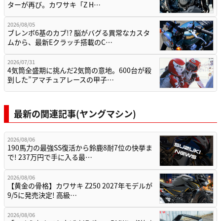
ターが再び。カワサキ「Z H…
2026/08/05
ブレンボ6基のカブ!? 脳がバグる異常なカスタ
ムから、最新Eクラッチ搭載のC…
2026/07/31
4気筒全盛期に挑んだ2気筒の意地。600台が殺
到した”アマチュアレースの甲子…
最新の関連記事(ヤングマシン)
2026/08/06
190馬力の最強SS復活から鈴鹿8耐7位の快挙ま
で! 237万円で手に入る最…
2026/08/06
【黄金の骨格】カワサキ Z250 2027年モデルが
9/5に発売決定! 高級…
2026/08/06