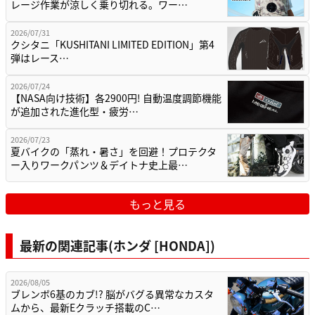
レージ作業が涼しく乗り切れる。ワー…
2026/07/31
クシタニ「KUSHITANI LIMITED EDITION」第4
弾はレース…
2026/07/24
【NASA向け技術】各2900円! 自動温度調節機能
が追加された進化型・疲労…
2026/07/23
夏バイクの「蒸れ・暑さ」を回避！プロテクタ
ー入りワークパンツ＆デイトナ史上最…
もっと見る
最新の関連記事(ホンダ [HONDA])
2026/08/05
ブレンボ6基のカブ!? 脳がバグる異常なカスタ
ムから、最新Eクラッチ搭載のC…