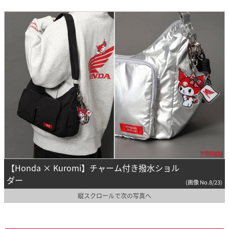
【Honda × Kuromi】チャーム付き撥水ショル
ダー
(画像 No.8/23)
縦スクロールで次の写真へ