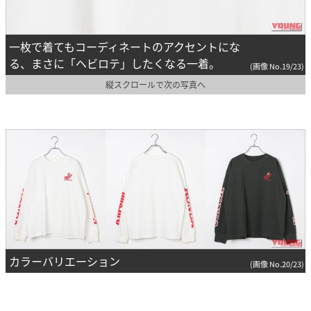
一枚で着てもコーディネートのアクセントにな
る、まさに「ヘビロテ」したくなる一着。
(画像 No.19/23)
縦スクロールで次の写真へ
カラーバリエーション
(画像 No.20/23)