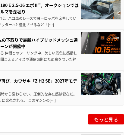
 E 2.5-16 エボⅡ”。オークションでは
クルマを深堀り
80年代、ハコ車のレースでヨーロッパを席巻してい
5リッターへと進化させるなど「[…]
ムの下取りで最新ハイブリッドメッシュ通
ペーンが開催中
る 仲間とのツーリング中、美しい景色に感動し
ら聞こえるノイズや通信切断にため息をついた経
び。カワサキ「Z H2 SE」2027年モデ
場時から変わらない、圧倒的な存在感は健在だ。
5日に発売される。 このマシンの[…]
もっと見る