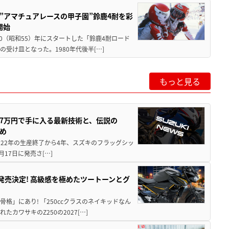
た”アマチュアレースの甲子園”鈴鹿4耐を彩
開始
80（昭和55）年にスタートした「鈴鹿4耐ロード
受け皿となった。1980年代後半[…]
もっと見る
237万円で手に入る最新技術と、伝説の
とめ
 2022年の生産終了から4年、スズキのフラッグシッ
月17日に発売さ[…]
5に発売決定! 高級感を極めたツートーンとグ
骨格」にあり! 「250ccクラスのネイキッドなん
ワサキのZ250の2027[…]