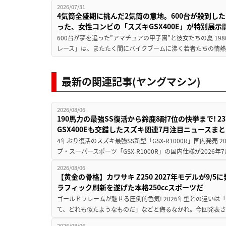
2026/07/31
4気筒全盛期に挑んだ2気筒の意地。600台が殺到し
った、女性コンビの「スズキGSX400E」が特別展示
600台が夢を追った”アマチュアの甲子園”と彼女たちの夏 19
レース」は、またたく間にバイクブームに沸く若者たちの情熱の
最新の関連記事(ヤングマシン)
2026/08/06
190馬力の最強SS復活から鈴鹿8耐7位の快挙まで! 
GSX400Eも交錯したスズキ関連7月注目ニュースま
4年ぶり復活のスズキ最強SS新型「GSX-R1000R」国内発売
プ・スーパースポーツ「GSX-R1000R」の国内仕様が2026年7
2026/08/06
【黄金の骨格】カワサキ Z250 2027年モデルが9/
ラフィック刷新を遂げた本格250ccスポーツだ
ゴールドフレームが魅せる圧倒的色気! 2026年型との違いは「
て、どれも似たようなものだ」などと侮るなかれ。今回発表されたカ
2026/08/06