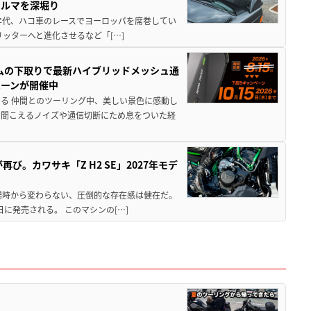
クルマを深堀り
80年代、ハコ車のレースでヨーロッパを席巻してい
5リッターへと進化させるなど「[…]
ムの下取りで最新ハイブリッドメッシュ通
ペーンが開催中
る 仲間とのツーリング中、美しい景色に感動し
ら聞こえるノイズや通信切断にため息をついた経
び。カワサキ「Z H2 SE」2027年モデ
場時から変わらない、圧倒的な存在感は健在だ。
5日に発売される。 このマシンの[…]