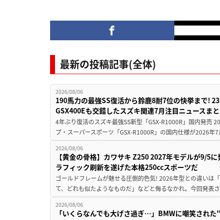
最新の投稿記事(全体)
2026/08/06
190馬力の最強SS復活から鈴鹿8耐7位の快挙まで! 
GSX400Eも交錯したスズキ関連7月注目ニュースま
4年ぶり復活のスズキ最強SS新型「GSX-R1000R」国内発売
プ・スーパースポーツ「GSX-R1000R」の国内仕様が2026年7
2026/08/06
【黄金の骨格】カワサキ Z250 2027年モデルが9/
ラフィック刷新を遂げた本格250ccスポーツだ
ゴールドフレームが魅せる圧倒的色気! 2026年型との違いは「
て、どれも似たようなものだ」などと侮るなかれ。今回発表されたカ
2026/08/06
「いくらなんでも大げさ過ぎ…」BMWに嘲笑された“190