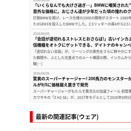
「いくらなんでも大げさ過ぎ…」BMWに嘲笑された“190
意外な価格に。おじさん達が少年だった頃の憧れの
打倒BMWを掲げ、レース仕様の190Eの開発がスタート 19
たのはM3を投入したBMWでした。2.3リッターの直4から2.
2026/08/06
「会話が途切れるストレスとおさらば!」古いインカ
信機種をオトクにゲットできる、デイトナのキャン
「途切れない会話」が、ツーリングの景色をさらに鮮やかにす
た瞬間や、ふとした交差点でのルート確認の際、インカムか
験[…]
2026/08/05
驚異のスーパーチャージャー! 200馬力のモンスターが再
ルが9/5に価格据え置きで発売
スーパーチャージャーがもたらす異次元の加速フィール 初登
カワサキの「Z H2 SE」が、2027年モデルとして2026年9月
最新の関連記事(ウェア)