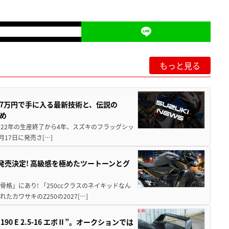
もっと見る
237万円で手に入る最新技術と、伝説の
とめ
 2022年の生産終了から4年、スズキのフラッグシッ
月17日に発売さ[…]
5に発売決定! 高級感を極めたツートーンとグ
骨格」にあり! 「250ccクラスのネイキッドなん
ワサキのZ250の2027[…]
 E 2.5-16 エボⅡ”。オークションでは