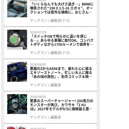
「いくらなんでも大げさ過ぎ…」BMWに
嘲笑された“190 E 2.5-16 エボⅡ”。オー
クションでは意外な価格に。おじさん達
が少年だった頃の憧れのクルマを深堀り
ヤングマシン編集部(ナカ)
2026/07/29
「スイッチONで明らかに違いを感じ
る…」あらゆる車種に取付OK。コンパク
トボディながら1700ルーメンで視界を確
保する［デイトナ・LEDフォグランプユ
ニット プレシャスレイ スモール］
ヤングマシン編集部(ナカ)
2026/08/05
悪魔のZからAE86まで、疲れた心に蘇る
エキゾーストノート。忙しい大人に贈る
「あの頃の熱狂」、名作コミック＆映画
の愛機たちが東京駅地下に期間限定で集
結！
ヤングマシン編集部
2026/08/05
驚異のスーパーチャージャー! 200馬力の
モンスターが再び。カワサキ「Z H2
SE」2027年モデルが9/5に価格据え置き
で発売
ヤングマシン編集部
2026/07/31