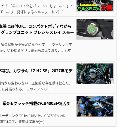
と疲れから「早くバイクをガレージにしまいたい」と
ていたり、発汗によるヘルメットやジ[…]
車種に取付OK。コンパクトボディながら
ォグランプユニット プレシャスレイ スモー
大気の状態が不安定になりやすく、ツーリング中
大雨、いわゆるゲリラ豪雨も増えており、走行中
び。カワサキ「Z H2 SE」2027年モデ
場時から変わらない、圧倒的な存在感は健在だ。
5日に発売される。 このマシンの[…]
最新Eクラッチ搭載のCB400SF復活ま
ミーティングで1位に輝いた、CB750Fourの
期間4年半、費用は実車が[…]