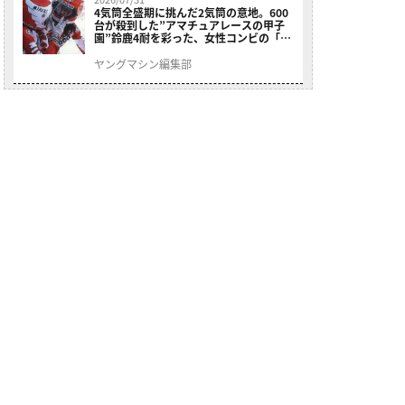
4気筒全盛期に挑んだ2気筒の意地。600
台が殺到した”アマチュアレースの甲子
園”鈴鹿4耐を彩った、女性コンビの「ス
ズキGSX400E」が特別展示開始
ヤングマシン編集部