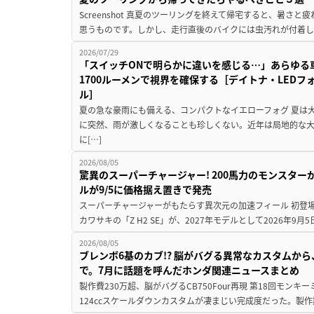
Screenshot 真夏のツーリングを終えて帰宅すると、暑さ
思うものです。しかし、走行直後のバイクには虫汚れが付着し
2026/07/29
「スイッチONで明らかに違いを感じる…」あらゆる
1700ルーメンで視界を確保する［デイトナ・LEDフ
ル］
夏の急な豪雨にも備える、コンパクトなイエローフォグ 夏は
に突然、雨が激しくなることも珍しくない。近年は局地的な
に[…]
2026/08/05
驚異のスーパーチャージャー! 200馬力のモンスターが再
ルが9/5に価格据え置きで発売
スーパーチャージャーがもたらす異次元の加速フィール 初登
カワサキの「Z H2 SE」が、2027年モデルとして2026年9月
2026/08/05
ブレンボ6基のカブ!? 脳がバグる異常なカスタムから、
で。7月に話題を呼んだホンダ関連ニュースまとめ
製作費230万超、脳がバグるCB750Four再現 第18回モンキー
124ccスケールダウンカスタムが凄まじい完成度だった。製作