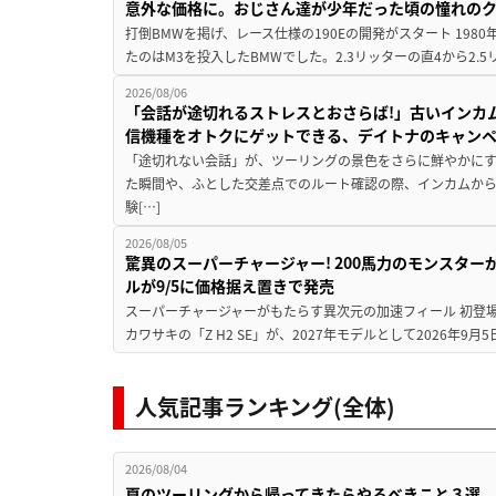
意外な価格に。おじさん達が少年だった頃の憧れの
打倒BMWを掲げ、レース仕様の190Eの開発がスタート 19
たのはM3を投入したBMWでした。2.3リッターの直4から2.
2026/08/06
「会話が途切れるストレスとおさらば!」古いインカ
信機種をオトクにゲットできる、デイトナのキャン
「途切れない会話」が、ツーリングの景色をさらに鮮やかにす
た瞬間や、ふとした交差点でのルート確認の際、インカムか
験[…]
2026/08/05
驚異のスーパーチャージャー! 200馬力のモンスターが再
ルが9/5に価格据え置きで発売
スーパーチャージャーがもたらす異次元の加速フィール 初登
カワサキの「Z H2 SE」が、2027年モデルとして2026年9月
人気記事ランキング(全体)
2026/08/04
夏のツーリングから帰ってきたらやるべきこと３選