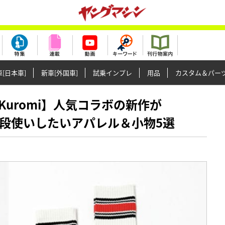
[日本車]
新車[外国車]
試乗インプレ
用品
カスタム＆パー
a × Kuromi】人気コラボの新作が
！普段使いしたいアパレル＆小物5選