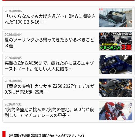
2026/08/06
「いくらなんでも大げさ過ぎ…」BMWに嘲笑さ
れた“190 E 2.5-16 …
2026/08/04
夏のツーリングから帰ってきたらやるべきこと
３選
2026/08/05
悪魔のZからAE86まで、疲れた心に蘇るエキゾ
ーストノート。忙しい大人に贈る…
2026/08/06
【黄金の骨格】カワサキ Z250 2027年モデルが
9/5に発売決定! 高級…
2026/07/31
4気筒全盛期に挑んだ2気筒の意地。600台が殺
到した”アマチュアレースの甲子…
最新の関連記事(ヤングマシン)