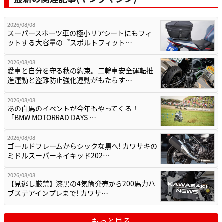
2026/08/08
スーパースポーツ車の極小リアシートにもフィ
ットする大容量の『スポルトフィット…
2026/08/08
愛車と自分を守る秋の約束。二輪車安全運転推
進運動と盗難防止強化運動がもたらす…
2026/08/08
あの白馬のイベントが今年もやってくる！
「BMW MOTORRAD DAYS …
2026/08/08
ゴールドフレームからシックな黒へ! カワサキの
ミドルスーパーネイキッド202…
2026/08/08
【見逃し厳禁】漆黒の4気筒発売から200馬力ハ
ブステアインプレまで! カワサ…
もっと見る