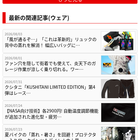
最新の関連記事(ウェア)
2026/08/03
「風が通るぞ…」「これは革新的」リュックの
背中の蒸れを解消！ 幅広いバッグに…
2026/08/01
ファン穴を隠して街着でも使えて、炎天下のガ
レージ作業が涼しく乗り切れる。ワー…
2026/07/31
クシタニ「KUSHITANI LIMITED EDITION」第4
弾はレース…
2026/07/24
【NASA向け技術】各2900円! 自動温度調節機能
が追加された進化型・疲労…
2026/07/23
夏バイクの「蒸れ・暑さ」を回避！プロテクタ