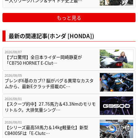
ー入りワークパンツ＆デイトナ史上最…
もっと見る
最新の関連記事(ホンダ [HONDA])
2026/08/07
【プロ驚愕】全日本ライダー岡崎静夏が
「CB750 HORNET E-Clut…
2026/08/05
ブレンボ6基のカブ!? 脳がバグる異常なカスタ
ムから、最新Eクラッチ搭載のC…
2026/08/01
【スクープ的中】27.76馬力＆43.3Nmのモリモ
リトルク。大排気量シング…
2026/08/01
【シリーズ最高58馬力＆14kg軽量化】新型
CB400SFは「E-Clutc…