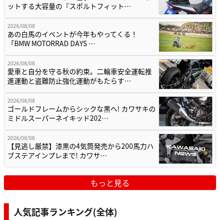
ットする大容量の『スポルトフィット…
2026/08/08
あの白馬のイベントが今年もやってくる！
「BMW MOTORRAD DAYS …
2026/08/08
愛車と自分を守る秋の約束。二輪車安全運転推
進運動と盗難防止強化運動がもたらす…
2026/08/08
ゴールドフレームからシックな黒へ! カワサキの
ミドルスーパーネイキッド202…
2026/08/08
【見逃し厳禁】漆黒の4気筒発売から200馬力ハ
ブステアインプレまで! カワサ…
もっと見る
人気記事ランキング(全体)