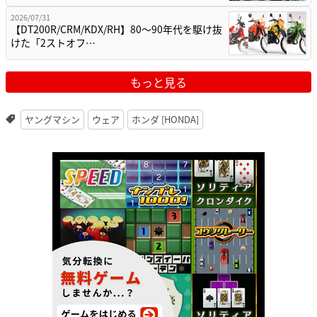
2026/07/31
【DT200R/CRM/KDX/RH】80〜90年代を駆け抜
けた「2ストオフ…
もっと見る
ヤングマシン
ウェア
ホンダ [HONDA]