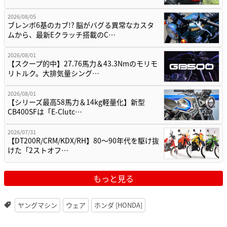
2026/08/05
ブレンボ6基のカブ!? 脳がバグる異常なカスタ
ムから、最新Eクラッチ搭載のC…
2026/08/01
【スクープ的中】27.76馬力＆43.3Nmのモリモ
リトルク。大排気量シング…
2026/08/01
【シリーズ最高58馬力＆14kg軽量化】新型
CB400SFは「E-Clutc…
2026/07/31
【DT200R/CRM/KDX/RH】80〜90年代を駆け抜
けた「2ストオフ…
もっと見る
ヤングマシン
ウェア
ホンダ [HONDA]