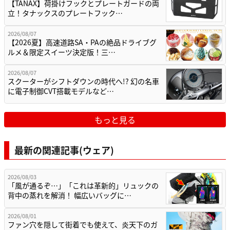
【TANAX】荷掛けフックとプレートガードの両
立！タナックスのプレートフック…
2026/08/07
【2026夏】高速道路SA・PAの絶品ドライブグ
ルメ＆限定スイーツ決定版！三…
2026/08/07
スクーターがシフトダウンの時代へ!? 幻の名車
に電子制御CVT搭載モデルなど…
もっと見る
最新の関連記事(ウェア)
2026/08/03
「風が通るぞ…」「これは革新的」リュックの
背中の蒸れを解消！ 幅広いバッグに…
2026/08/01
ファン穴を隠して街着でも使えて、炎天下のガ