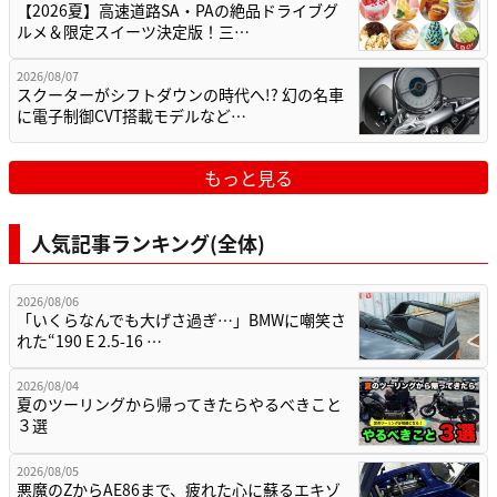
【2026夏】高速道路SA・PAの絶品ドライブグ
ルメ＆限定スイーツ決定版！三…
2026/08/07
スクーターがシフトダウンの時代へ!? 幻の名車
に電子制御CVT搭載モデルなど…
もっと見る
人気記事ランキング(全体)
2026/08/06
「いくらなんでも大げさ過ぎ…」BMWに嘲笑さ
れた“190 E 2.5-16 …
2026/08/04
夏のツーリングから帰ってきたらやるべきこと
３選
2026/08/05
悪魔のZからAE86まで、疲れた心に蘇るエキゾ