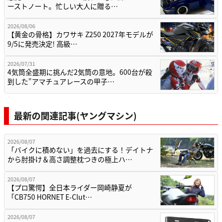
ーストノート。忙しい大人に贈る…
2026/08/06
【黄金の骨格】カワサキ Z250 2027年モデルが
9/5に発売決定! 高級…
2026/07/31
4気筒全盛期に挑んだ2気筒の意地。600台が殺
到した”アマチュアレースの甲子…
最新の関連記事(ヤングマシン)
2026/08/07
「バイクに積めない」を過去にする！デイトナ
から肘掛け＆高さ調整枕つきの極上ハ…
2026/08/07
【プロ驚愕】全日本ライダー岡崎静夏が
「CB750 HORNET E-Clut…
2026/08/07