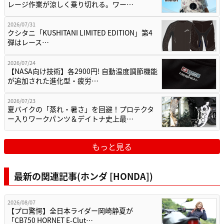
レージ作業が涼しく乗り切れる。ワー…
2026/07/31
クシタニ「KUSHITANI LIMITED EDITION」第4
弾はレース…
2026/07/24
【NASA向け技術】各2900円! 自動温度調節機能
が追加された進化型・疲労…
2026/07/23
夏バイクの「蒸れ・暑さ」を回避！プロテクタ
ー入りワークパンツ＆デイトナ史上最…
もっと見る
最新の関連記事(ホンダ [HONDA])
2026/08/07
【プロ驚愕】全日本ライダー岡崎静夏が
「CB750 HORNET E-Clut…