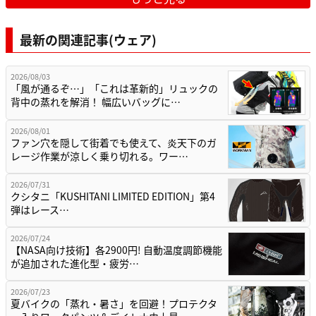
最新の関連記事(ウェア)
2026/08/03
「風が通るぞ…」「これは革新的」リュックの
背中の蒸れを解消！ 幅広いバッグに…
2026/08/01
ファン穴を隠して街着でも使えて、炎天下のガ
レージ作業が涼しく乗り切れる。ワー…
2026/07/31
クシタニ「KUSHITANI LIMITED EDITION」第4
弾はレース…
2026/07/24
【NASA向け技術】各2900円! 自動温度調節機能
が追加された進化型・疲労…
2026/07/23
夏バイクの「蒸れ・暑さ」を回避！プロテクタ