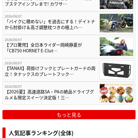
ブステアインプレまで! カワサ…
2026/08/07
「バイクに積めない」を過去にする！デイトナ
から肘掛け＆高さ調整枕つきの極上ハ…
2026/08/07
【プロ驚愕】全日本ライダー岡崎静夏が
「CB750 HORNET E-Clut…
2026/08/07
【TANAX】荷掛けフックとプレートガードの両
立！タナックスのプレートフック…
2026/08/07
【2026夏】高速道路SA・PAの絶品ドライブグ
ルメ＆限定スイーツ決定版！三…
もっと見る
人気記事ランキング(全体)