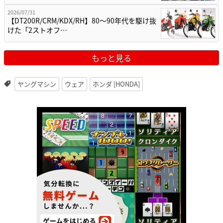
2026/07/31
【DT200R/CRM/KDX/RH】80〜90年代を駆け抜
けた「2ストオフ…
もっと見る
ヤングマシン
ウェア
ホンダ [HONDA]