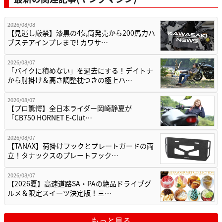
2026/08/08
【見逃し厳禁】漆黒の4気筒発売から200馬力ハ
ブステアインプレまで! カワサ…
2026/08/07
「バイクに積めない」を過去にする！デイトナ
から肘掛け＆高さ調整枕つきの極上ハ…
2026/08/07
【プロ驚愕】全日本ライダー岡崎静夏が
「CB750 HORNET E-Clut…
2026/08/07
【TANAX】荷掛けフックとプレートガードの両
立！タナックスのプレートフック…
2026/08/07
【2026夏】高速道路SA・PAの絶品ドライブグ
ルメ＆限定スイーツ決定版！三…
もっと見る