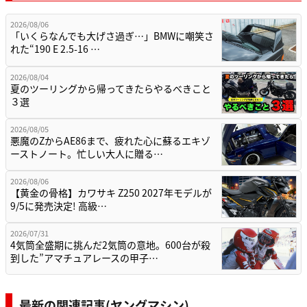
2026/08/06
「いくらなんでも大げさ過ぎ…」BMWに嘲笑さ
れた“190 E 2.5-16 …
2026/08/04
夏のツーリングから帰ってきたらやるべきこと
３選
2026/08/05
悪魔のZからAE86まで、疲れた心に蘇るエキゾ
ーストノート。忙しい大人に贈る…
2026/08/06
【黄金の骨格】カワサキ Z250 2027年モデルが
9/5に発売決定! 高級…
2026/07/31
4気筒全盛期に挑んだ2気筒の意地。600台が殺
到した”アマチュアレースの甲子…
最新の関連記事(ヤングマシン)