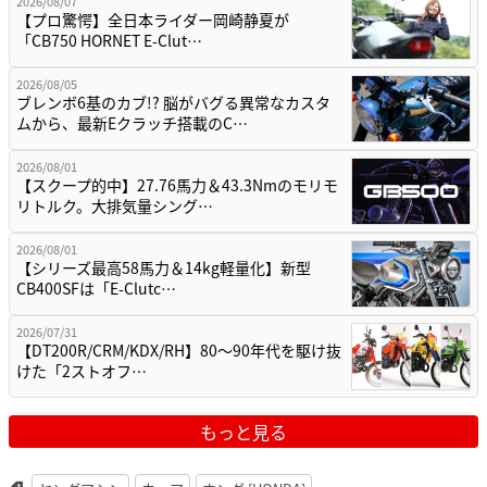
2026/08/07
【プロ驚愕】全日本ライダー岡崎静夏が
「CB750 HORNET E-Clut…
2026/08/05
ブレンボ6基のカブ!? 脳がバグる異常なカスタ
ムから、最新Eクラッチ搭載のC…
2026/08/01
【スクープ的中】27.76馬力＆43.3Nmのモリモ
リトルク。大排気量シング…
2026/08/01
【シリーズ最高58馬力＆14kg軽量化】新型
CB400SFは「E-Clutc…
2026/07/31
【DT200R/CRM/KDX/RH】80〜90年代を駆け抜
けた「2ストオフ…
もっと見る