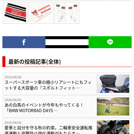
最新の投稿記事(全体)
2026/08/08
スーパースポーツ車の極小リアシートにもフィ
ットする大容量の『スポルトフィット…
2026/08/08
あの白馬のイベントが今年もやってくる！
「BMW MOTORRAD DAYS …
2026/08/08
愛車と自分を守る秋の約束。二輪車安全運転推
進運動と盗難防止強化運動がもたらす…