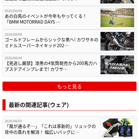
2026/08/08
あの白馬のイベントが今年もやってくる！
「BMW MOTORRAD DAYS …
2026/08/08
ゴールドフレームからシックな黒へ! カワサキの
ミドルスーパーネイキッド202…
2026/08/08
【見逃し厳禁】漆黒の4気筒発売から200馬力ハ
ブステアインプレまで! カワサ…
もっと見る
最新の関連記事(ウェア)
2026/08/03
「風が通るぞ…」「これは革新的」リュックの
背中の蒸れを解消！ 幅広いバッグに…