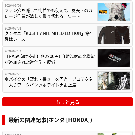
2026/08/01
ファン穴を隠して街着でも使えて、炎天下のガ
レージ作業が涼しく乗り切れる。ワー…
2026/07/31
クシタニ「KUSHITANI LIMITED EDITION」第4
弾はレース…
2026/07/24
【NASA向け技術】各2900円! 自動温度調節機能
が追加された進化型・疲労…
2026/07/23
夏バイクの「蒸れ・暑さ」を回避！プロテクタ
ー入りワークパンツ＆デイトナ史上最…
もっと見る
最新の関連記事(ホンダ [HONDA])