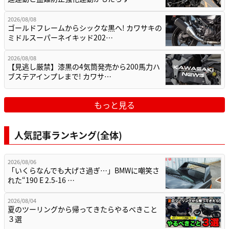
2026/08/08
ゴールドフレームからシックな黒へ! カワサキの
ミドルスーパーネイキッド202…
2026/08/08
【見逃し厳禁】漆黒の4気筒発売から200馬力ハ
ブステアインプレまで! カワサ…
もっと見る
人気記事ランキング(全体)
2026/08/06
「いくらなんでも大げさ過ぎ…」BMWに嘲笑さ
れた“190 E 2.5-16 …
2026/08/04
夏のツーリングから帰ってきたらやるべきこと
３選