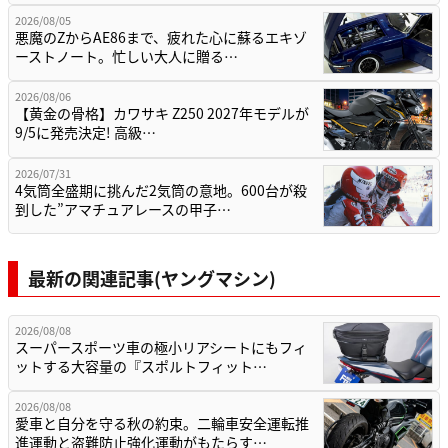
2026/08/05
悪魔のZからAE86まで、疲れた心に蘇るエキゾ
ーストノート。忙しい大人に贈る…
2026/08/06
【黄金の骨格】カワサキ Z250 2027年モデルが
9/5に発売決定! 高級…
2026/07/31
4気筒全盛期に挑んだ2気筒の意地。600台が殺
到した”アマチュアレースの甲子…
最新の関連記事(ヤングマシン)
2026/08/08
スーパースポーツ車の極小リアシートにもフィ
ットする大容量の『スポルトフィット…
2026/08/08
愛車と自分を守る秋の約束。二輪車安全運転推
進運動と盗難防止強化運動がもたらす…