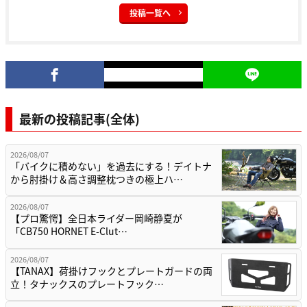
投稿一覧へ
最新の投稿記事(全体)
2026/08/07
「バイクに積めない」を過去にする！デイトナ
から肘掛け＆高さ調整枕つきの極上ハ…
2026/08/07
【プロ驚愕】全日本ライダー岡崎静夏が
「CB750 HORNET E-Clut…
2026/08/07
【TANAX】荷掛けフックとプレートガードの両
立！タナックスのプレートフック…