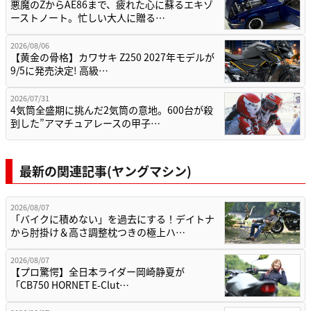
悪魔のZからAE86まで、疲れた心に蘇るエキゾ
ーストノート。忙しい大人に贈る…
2026/08/06
【黄金の骨格】カワサキ Z250 2027年モデルが
9/5に発売決定! 高級…
2026/07/31
4気筒全盛期に挑んだ2気筒の意地。600台が殺
到した”アマチュアレースの甲子…
最新の関連記事(ヤングマシン)
2026/08/07
「バイクに積めない」を過去にする！デイトナ
から肘掛け＆高さ調整枕つきの極上ハ…
2026/08/07
【プロ驚愕】全日本ライダー岡崎静夏が
「CB750 HORNET E-Clut…