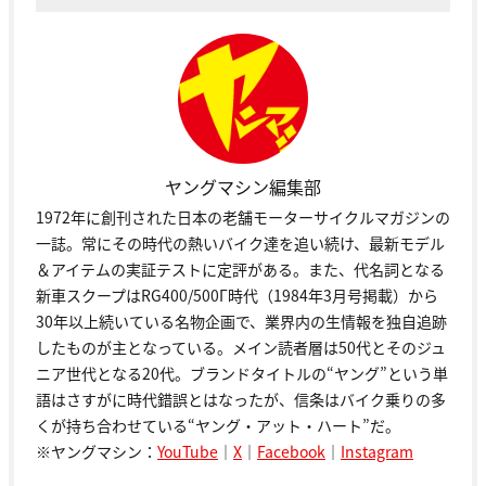
ヤングマシン編集部
1972年に創刊された日本の老舗モーターサイクルマガジンの
一誌。常にその時代の熱いバイク達を追い続け、最新モデル
＆アイテムの実証テストに定評がある。また、代名詞となる
新車スクープはRG400/500Γ時代（1984年3月号掲載）から
30年以上続いている名物企画で、業界内の生情報を独自追跡
したものが主となっている。メイン読者層は50代とそのジュ
ニア世代となる20代。ブランドタイトルの“ヤング”という単
語はさすがに時代錯誤とはなったが、信条はバイク乗りの多
くが持ち合わせている“ヤング・アット・ハート”だ。
※ヤングマシン：
YouTube
｜
X
｜
Facebook
｜
Instagram