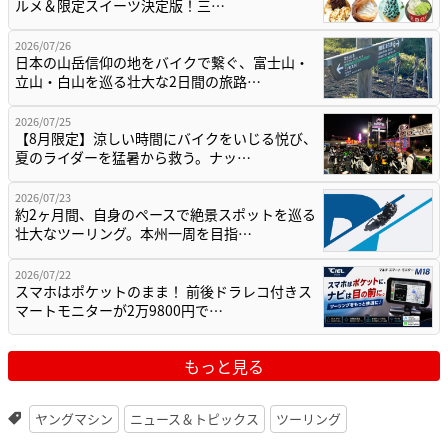
ルメ＆限定スイーツ決定版！三…
2026/07/26
日本の山岳信仰の地をバイクで繋ぐ、富士山・
立山・白山を巡る壮大な2日間の旅路…
2026/07/25
【8月限定】涼しい時間にバイクをいじる悦び、
夏のライダーを猛暑から救う。ナッ…
2026/07/23
約2ヶ月間、自身のペースで絶景スポットを巡る
壮大なツーリング。本州一周を目指…
2026/07/22
スマホはポケットのまま！ 前後ドラレコ付きス
マートモニターが2万9800円で…
もっと見る
ヤングマシン
ニュース＆トピックス
ツーリング