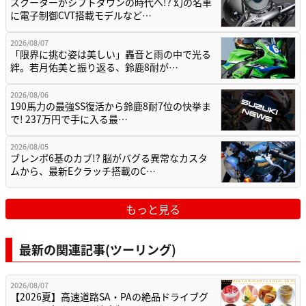
スクーターがシフトダウンの時代へ!? 幻の名車
に電子制御CVT搭載モデルなど…
2026/08/07
「限界に挑む姿は美しい」轟音と雨の中で光る
絆。若月佑美と振り返る、鈴鹿8耐が…
2026/08/06
190馬力の最強SS復活から鈴鹿8耐7位の快挙ま
で! 237万円で手に入る最…
2026/08/05
ブレンボ6基のカブ!? 脳がバグる異常なカスタ
ムから、最新Eクラッチ搭載のC…
もっと見る
最新の関連記事(ツーリング)
2026/08/07
【2026夏】高速道路SA・PAの絶品ドライブグ