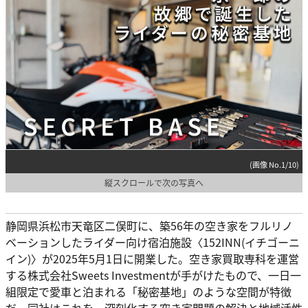
(画像 No.1/10)
縦スクロールで次の写真へ
静岡県浜松市天竜区二俣町に、築56年の空き家をフルリノ
ベーションしたライダー向け宿泊施設〈152INN(イチゴーニ
イン)〉が2025年5月1日に開業した。空き家買取専科を運営
する株式会社Sweets Investmentが手がけたもので、一日一
組限定で愛車と泊まれる「秘密基地」のような空間が特徴
だ。同社はこれを、深刻化する空き家問題の解決と地域活性