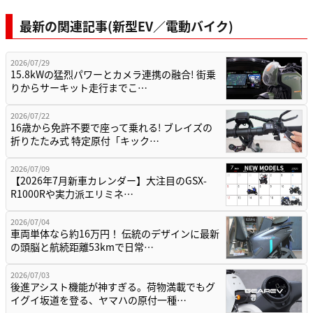
最新の関連記事(新型EV／電動バイク)
2026/07/29
15.8kWの猛烈パワーとカメラ連携の融合! 街乗
りからサーキット走行までこ…
2026/07/22
16歳から免許不要で座って乗れる! ブレイズの
折りたたみ式 特定原付「キック…
2026/07/09
【2026年7月新車カレンダー】大注目のGSX-
R1000Rや実力派エリミネ…
2026/07/04
車両単体なら約16万円！ 伝統のデザインに最新
の頭脳と航続距離53kmで日常…
2026/07/03
後進アシスト機能が神すぎる。荷物満載でもグ
イグイ坂道を登る、ヤマハの原付一種…