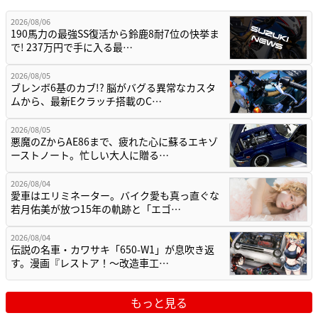
2026/08/06
190馬力の最強SS復活から鈴鹿8耐7位の快挙ま
で! 237万円で手に入る最…
2026/08/05
ブレンボ6基のカブ!? 脳がバグる異常なカスタ
ムから、最新Eクラッチ搭載のC…
2026/08/05
悪魔のZからAE86まで、疲れた心に蘇るエキゾ
ーストノート。忙しい大人に贈る…
2026/08/04
愛車はエリミネーター。バイク愛も真っ直ぐな
若月佑美が放つ15年の軌跡と「エゴ…
2026/08/04
伝説の名車・カワサキ「650-W1」が息吹き返
す。漫画『レストア！～改造車工…
もっと見る