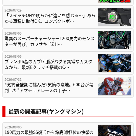
2026/07/29
「スイッチONで明らかに違いを感じる…」あら
ゆる車種に取付OK。コンパクトボ…
2026/08/05
驚異のスーパーチャージャー! 200馬力のモンス
ターが再び。カワサキ「Z H…
2026/08/05
ブレンボ6基のカブ!? 脳がバグる異常なカスタ
ムから、最新Eクラッチ搭載のC…
2026/07/31
4気筒全盛期に挑んだ2気筒の意地。600台が殺
到した”アマチュアレースの甲子…
最新の関連記事(ヤングマシン)
2026/08/06
190馬力の最強SS復活から鈴鹿8耐7位の快挙ま