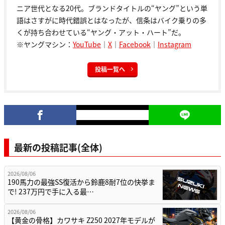
ニア世代となる20代。ブランドタイトルの“ヤング”という単
語はさすがに時代錯誤とはなったが、信条はバイク乗りの多
くが持ち合わせている“ヤング・アット・ハート”だ。
※ヤングマシン：
YouTube
｜
X
｜
Facebook
｜
Instagram
投稿一覧へ
最新の投稿記事(全体)
2026/08/06
190馬力の最強SS復活から鈴鹿8耐7位の快挙ま
で! 237万円で手に入る最…
2026/08/06
【黄金の骨格】カワサキ Z250 2027年モデルが