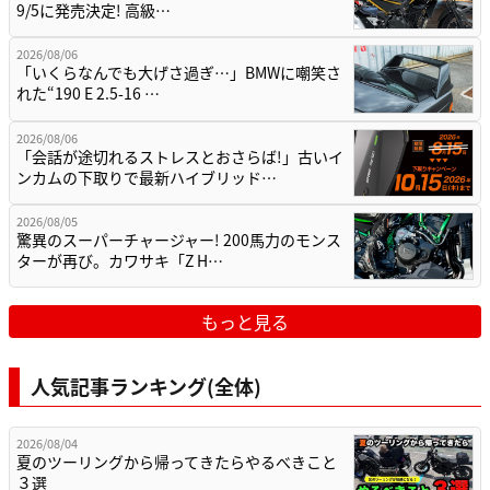
9/5に発売決定! 高級…
2026/08/06
「いくらなんでも大げさ過ぎ…」BMWに嘲笑さ
れた“190 E 2.5-16 …
2026/08/06
「会話が途切れるストレスとおさらば!」古いイ
ンカムの下取りで最新ハイブリッド…
2026/08/05
驚異のスーパーチャージャー! 200馬力のモンス
ターが再び。カワサキ「Z H…
もっと見る
人気記事ランキング(全体)
2026/08/04
夏のツーリングから帰ってきたらやるべきこと
３選