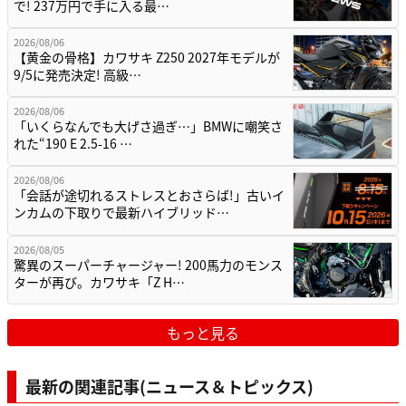
で! 237万円で手に入る最…
2026/08/06
【黄金の骨格】カワサキ Z250 2027年モデルが
9/5に発売決定! 高級…
2026/08/06
「いくらなんでも大げさ過ぎ…」BMWに嘲笑さ
れた“190 E 2.5-16 …
2026/08/06
「会話が途切れるストレスとおさらば!」古いイ
ンカムの下取りで最新ハイブリッド…
2026/08/05
驚異のスーパーチャージャー! 200馬力のモンス
ターが再び。カワサキ「Z H…
もっと見る
最新の関連記事(ニュース＆トピックス)