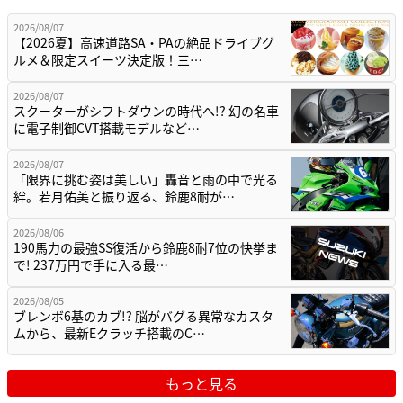
2026/08/07
【2026夏】高速道路SA・PAの絶品ドライブグ
ルメ＆限定スイーツ決定版！三…
2026/08/07
スクーターがシフトダウンの時代へ!? 幻の名車
に電子制御CVT搭載モデルなど…
2026/08/07
「限界に挑む姿は美しい」轟音と雨の中で光る
絆。若月佑美と振り返る、鈴鹿8耐が…
2026/08/06
190馬力の最強SS復活から鈴鹿8耐7位の快挙ま
で! 237万円で手に入る最…
2026/08/05
ブレンボ6基のカブ!? 脳がバグる異常なカスタ
ムから、最新Eクラッチ搭載のC…
もっと見る