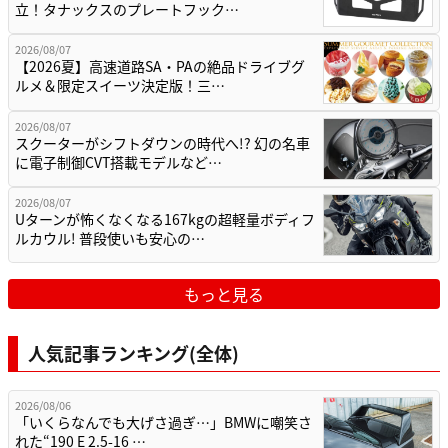
立！タナックスのプレートフック…
2026/08/07
【2026夏】高速道路SA・PAの絶品ドライブグ
ルメ＆限定スイーツ決定版！三…
2026/08/07
スクーターがシフトダウンの時代へ!? 幻の名車
に電子制御CVT搭載モデルなど…
2026/08/07
Uターンが怖くなくなる167kgの超軽量ボディフ
ルカウル! 普段使いも安心の…
もっと見る
人気記事ランキング(全体)
2026/08/06
「いくらなんでも大げさ過ぎ…」BMWに嘲笑さ
れた“190 E 2.5-16 …