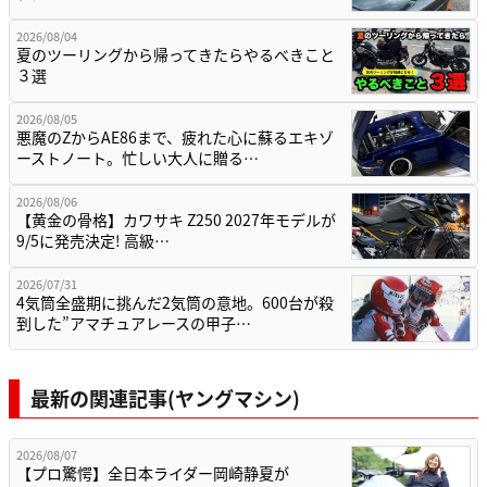
2026/08/04
夏のツーリングから帰ってきたらやるべきこと
３選
2026/08/05
悪魔のZからAE86まで、疲れた心に蘇るエキゾ
ーストノート。忙しい大人に贈る…
2026/08/06
【黄金の骨格】カワサキ Z250 2027年モデルが
9/5に発売決定! 高級…
2026/07/31
4気筒全盛期に挑んだ2気筒の意地。600台が殺
到した”アマチュアレースの甲子…
最新の関連記事(ヤングマシン)
2026/08/07
【プロ驚愕】全日本ライダー岡崎静夏が