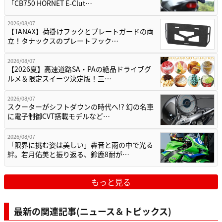
「CB750 HORNET E-Clut…
2026/08/07
【TANAX】荷掛けフックとプレートガードの両
立！タナックスのプレートフック…
2026/08/07
【2026夏】高速道路SA・PAの絶品ドライブグ
ルメ＆限定スイーツ決定版！三…
2026/08/07
スクーターがシフトダウンの時代へ!? 幻の名車
に電子制御CVT搭載モデルなど…
2026/08/07
「限界に挑む姿は美しい」轟音と雨の中で光る
絆。若月佑美と振り返る、鈴鹿8耐が…
もっと見る
最新の関連記事(ニュース＆トピックス)