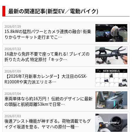
最新の関連記事(新型EV／電動バイク)
2026/07/29
15.8kWの猛烈パワーとカメラ連携の融合! 街乗
りからサーキット走行までこ…
2026/07/22
16歳から免許不要で座って乗れる! ブレイズの
折りたたみ式 特定原付「キック…
2026/07/09
【2026年7月新車カレンダー】大注目のGSX-
R1000Rや実力派エリミネ…
2026/07/04
車両単体なら約16万円！ 伝統のデザインに最新
の頭脳と航続距離53kmで日常…
2026/07/03
後進アシスト機能が神すぎる。荷物満載でもグ
イグイ坂道を登る、ヤマハの原付一種…