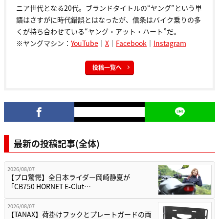
ニア世代となる20代。ブランドタイトルの“ヤング”という単
語はさすがに時代錯誤とはなったが、信条はバイク乗りの多
くが持ち合わせている“ヤング・アット・ハート”だ。
※ヤングマシン：
YouTube
｜
X
｜
Facebook
｜
Instagram
投稿一覧へ
最新の投稿記事(全体)
2026/08/07
【プロ驚愕】全日本ライダー岡崎静夏が
「CB750 HORNET E-Clut…
2026/08/07
【TANAX】荷掛けフックとプレートガードの両