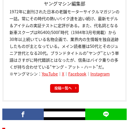
ヤングマシン編集部
1972年に創刊された日本の老舗モーターサイクルマガジンの
一誌。常にその時代の熱いバイク達を追い続け、最新モデル
＆アイテムの実証テストに定評がある。また、代名詞となる
新車スクープはRG400/500Γ時代（1984年3月号掲載）から
30年以上続いている名物企画で、業界内の生情報を独自追跡
したものが主となっている。メイン読者層は50代とそのジュ
ニア世代となる20代。ブランドタイトルの“ヤング”という単
語はさすがに時代錯誤とはなったが、信条はバイク乗りの多
くが持ち合わせている“ヤング・アット・ハート”だ。
※ヤングマシン：
YouTube
｜
X
｜
Facebook
｜
Instagram
投稿一覧へ