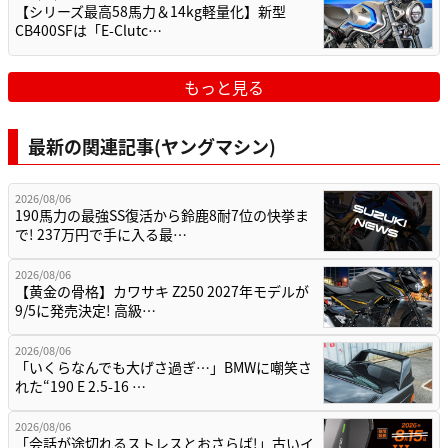
【シリーズ最高58馬力＆14kg軽量化】新型
CB400SFは「E-Clutc…
もっと見る
最新の関連記事(ヤングマシン)
2026/08/06
190馬力の最強SS復活から鈴鹿8耐7位の快挙ま
で! 237万円で手に入る最…
2026/08/06
【黄金の骨格】カワサキ Z250 2027年モデルが
9/5に発売決定! 高級…
2026/08/06
「いくらなんでも大げさ過ぎ…」BMWに嘲笑さ
れた“190 E 2.5-16 …
2026/08/06
「会話が途切れるストレスとおさらば!」古いイ