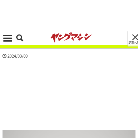
記事へ戻る
[画像 No.9/11]全部付けたら600万円?! ホンダ最
新「CBR1000RR-R」の純正ドライカーボン製ア
クセサリーがひっそりと発売
2024/03/09