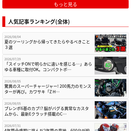
もっと見る
人気記事ランキング(全体)
2026/08/04
夏のツーリングから帰ってきたらやるべきこと
３選
2026/07/29
「スイッチONで明らかに違いを感じる…」あら
ゆる車種に取付OK。コンパクトボ…
2026/08/05
驚異のスーパーチャージャー! 200馬力のモンス
ターが再び。カワサキ「Z H…
2026/08/05
ブレンボ6基のカブ!? 脳がバグる異常なカスタ
ムから、最新Eクラッチ搭載のC…
2026/07/31
4気筒全盛期に挑んだ2気筒の意地。600台が殺