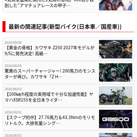
到した”アマチュアレースの甲子…
最新の関連記事(新型バイク(日本車／国産車))
2026/08/06
【黄金の骨格】カワサキ Z250 2027年モデルが
9/5に発売決定! 高級…
2026/08/05
驚異のスーパーチャージャー! 200馬力のモンス
ターが再び。カワサキ「Z H…
2026/08/03
【100㎞/h程度の実用域で十分な加速性能】ヤ
マハXSR155を全日本ライダ…
2026/08/01
【スクープ的中】27.76馬力＆43.3Nmのモリモ
リトルク。大排気量シング…
2026/08/01