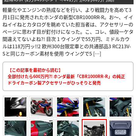
軽量化やエンジンの熟成などを行い、より戦闘力を高めて3
月1日に発売されたホンダの新型CBR1000RR-R。お〜、イイ
ねイイねとカタログを眺めていた担当者は、アクセサリーの
ページに思わず目が釘付けになった。こ、コレ、値段一ケタ
間違えてないよね?! 目次 1 ウイングで55万円、ミドルカウ
ルは118万円ッ!!2 欧州300台限定車との共通部品3 RC213V-
Sと同じカーボン素材を使用 ウイングで5 […]
【この記事を最初から読む】
全部付けたら600万円?! ホンダ最新「CBR1000RR-R」の純正
ドライカーボン製アクセサリーがひっそりと発売