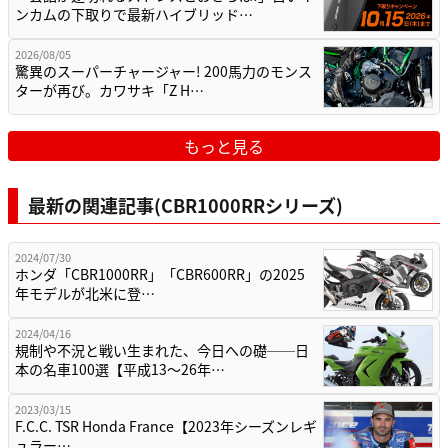
ンカムの下取りで最新ハイブリッド…
2026/08/05
驚異のスーパーチャージャー! 200馬力のモンス
ターが再び。カワサキ「Z H…
もっと見る
最新の関連記事(CBR1000RRシリーズ)
2024/07/30
ホンダ「CBR1000RR」「CBR600RR」の2025
年モデルが北米に登…
2024/04/16
規制や不況と戦い生まれた、今日への礎──日
本の名車100選【平成13～26年…
2023/03/15
F.C.C. TSR Honda France【2023年シーズンレギ
ュラー…