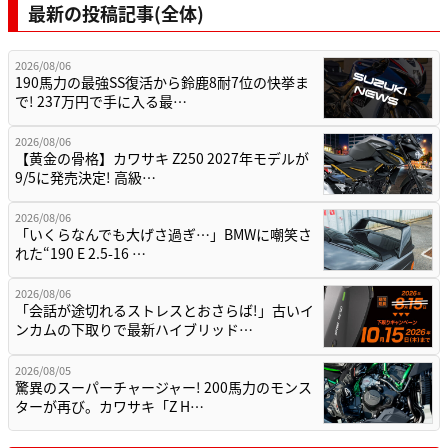
最新の投稿記事(全体)
2026/08/06
190馬力の最強SS復活から鈴鹿8耐7位の快挙ま
で! 237万円で手に入る最…
2026/08/06
【黄金の骨格】カワサキ Z250 2027年モデルが
9/5に発売決定! 高級…
2026/08/06
「いくらなんでも大げさ過ぎ…」BMWに嘲笑さ
れた“190 E 2.5-16 …
2026/08/06
「会話が途切れるストレスとおさらば!」古いイ
ンカムの下取りで最新ハイブリッド…
2026/08/05
驚異のスーパーチャージャー! 200馬力のモンス
ターが再び。カワサキ「Z H…