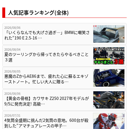
人気記事ランキング(全体)
2026/08/06
「いくらなんでも大げさ過ぎ…」BMWに嘲笑さ
れた“190 E 2.5-16 …
2026/08/04
夏のツーリングから帰ってきたらやるべきこと
３選
2026/08/05
悪魔のZからAE86まで、疲れた心に蘇るエキゾ
ーストノート。忙しい大人に贈る…
2026/08/06
【黄金の骨格】カワサキ Z250 2027年モデルが
9/5に発売決定! 高級…
2026/07/31
4気筒全盛期に挑んだ2気筒の意地。600台が殺
到した”アマチュアレースの甲子…