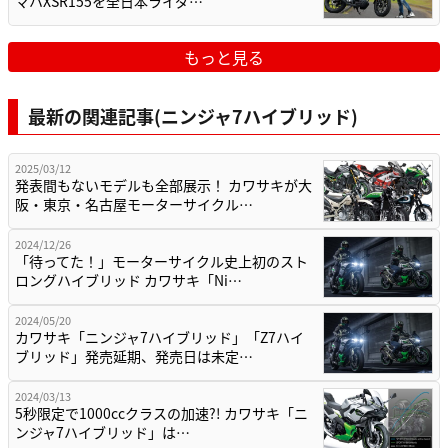
マハXSR155を全日本ライダ…
もっと見る
最新の関連記事(ニンジャ7ハイブリッド)
2025/03/12
発表間もないモデルも全部展示！ カワサキが大
阪・東京・名古屋モーターサイクル…
2024/12/26
「待ってた！」モーターサイクル史上初のスト
ロングハイブリッド カワサキ「Ni…
2024/05/20
カワサキ「ニンジャ7ハイブリッド」「Z7ハイ
ブリッド」発売延期、発売日は未定…
2024/03/13
5秒限定で1000ccクラスの加速?! カワサキ「ニ
ンジャ7ハイブリッド」は…