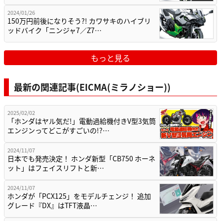
2024/01/26
150万円前後になりそう?! カワサキのハイブリ
ッドバイク「ニンジャ7／Z7…
もっと見る
最新の関連記事(EICMA(ミラノショー))
2025/02/02
「ホンダはヤル気だ!」電動過給機付きV型3気筒
エンジンってどこがすごいの!?…
2024/11/07
日本でも発売決定！ ホンダ新型「CB750 ホーネ
ット」はフェイスリフトと新…
2024/11/07
ホンダが「PCX125」をモデルチェンジ！ 追加
グレード『DX』はTFT液晶…