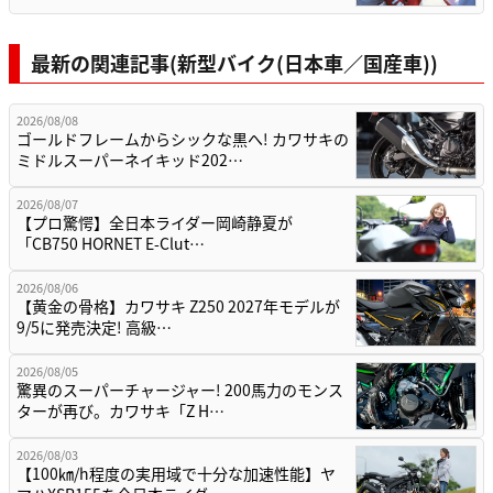
最新の関連記事(新型バイク(日本車／国産車))
2026/08/08
ゴールドフレームからシックな黒へ! カワサキの
ミドルスーパーネイキッド202…
2026/08/07
【プロ驚愕】全日本ライダー岡崎静夏が
「CB750 HORNET E-Clut…
2026/08/06
【黄金の骨格】カワサキ Z250 2027年モデルが
9/5に発売決定! 高級…
2026/08/05
驚異のスーパーチャージャー! 200馬力のモンス
ターが再び。カワサキ「Z H…
2026/08/03
【100㎞/h程度の実用域で十分な加速性能】ヤ