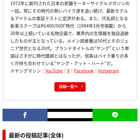
1972年に創刊された日本の老舗モーターサイクルマガジンの
一誌。常にその時代の熱いバイク達を追い続け、最新モデル
＆アイテムの実証テストに定評がある。また、代名詞となる
新車スクープはRG400/500Γ時代（1984年3月号掲載）から
30年以上続いている名物企画で、業界内の生情報を独自追跡
したものが主となっている。メイン読者層は50代とそのジュ
ニア世代となる20代。ブランドタイトルの“ヤング”という単
語はさすがに時代錯誤とはなったが、信条はバイク乗りの多
くが持ち合わせている“ヤング・アット・ハート”だ。
※ヤングマシン：
YouTube
｜
X
｜
Facebook
｜
Instagram
投稿一覧へ
最新の投稿記事(全体)