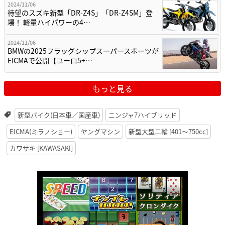
2024/11/06
待望のスズキ新型「DR-Z4S」「DR-Z4SM」登
場！ 軽量ハイパワーの4…
2024/11/06
BMWの2025フラッグシップスーパースポーツが
EICMAで公開【ユーロ5+…
もっと見る
新型バイク(日本車／国産車)
ニンジャ7ハイブリッド
EICMA(ミラノショー)
ヤングマシン
新型大型二輪 [401〜750cc]
カワサキ [KAWASAKI]