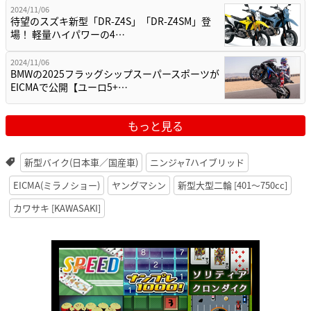
2024/11/06
待望のスズキ新型「DR-Z4S」「DR-Z4SM」登
場！ 軽量ハイパワーの4…
2024/11/06
BMWの2025フラッグシップスーパースポーツが
EICMAで公開【ユーロ5+…
もっと見る
新型バイク(日本車／国産車)
ニンジャ7ハイブリッド
EICMA(ミラノショー)
ヤングマシン
新型大型二輪 [401〜750cc]
カワサキ [KAWASAKI]