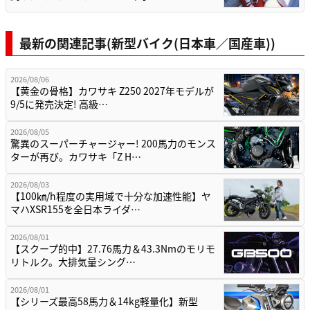
最新の関連記事(新型バイク(日本車／国産車))
2026/08/06
【黄金の骨格】カワサキ Z250 2027年モデルが
9/5に発売決定! 高級…
2026/08/05
驚異のスーパーチャージャー! 200馬力のモンス
ターが再び。カワサキ「Z H…
2026/08/03
【100㎞/h程度の実用域で十分な加速性能】ヤ
マハXSR155を全日本ライダ…
2026/08/01
【スクープ的中】27.76馬力＆43.3Nmのモリモ
リトルク。大排気量シング…
2026/08/01
【シリーズ最高58馬力＆14kg軽量化】新型