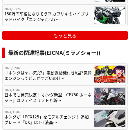
2024/01/26
150万円前後になりそう?! カワサキのハイブリ
ッドバイク「ニンジャ7／Z7…
もっと見る
最新の関連記事(EICMA(ミラノショー))
2025/02/02
「ホンダはヤル気だ!」電動過給機付きV型3気筒
エンジンってどこがすごいの!?…
2024/11/07
日本でも発売決定！ ホンダ新型「CB750 ホーネ
ット」はフェイスリフトと新…
2024/11/07
ホンダが「PCX125」をモデルチェンジ！ 追加
グレード『DX』はTFT液晶…