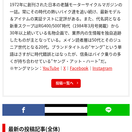
1972年に創刊された日本の老舗モーターサイクルマガジンの
一誌。常にその時代の熱いバイク達を追い続け、最新モデル
＆アイテムの実証テストに定評がある。また、代名詞となる
新車スクープはRG400/500Γ時代（1984年3月号掲載）から
30年以上続いている名物企画で、業界内の生情報を独自追跡
したものが主となっている。メイン読者層は50代とそのジュ
ニア世代となる20代。ブランドタイトルの“ヤング”という単
語はさすがに時代錯誤とはなったが、信条はバイク乗りの多
くが持ち合わせている“ヤング・アット・ハート”だ。
※ヤングマシン：
YouTube
｜
X
｜
Facebook
｜
Instagram
投稿一覧へ
最新の投稿記事(全体)