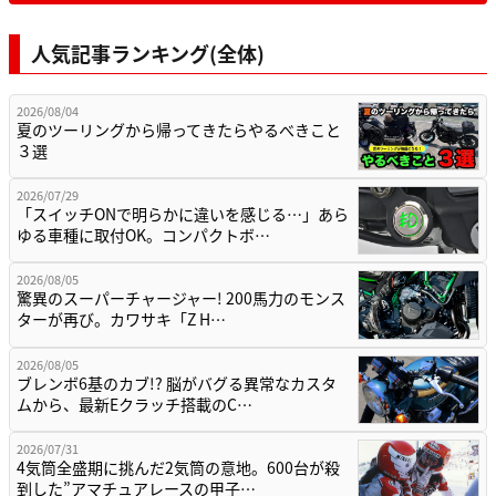
人気記事ランキング(全体)
2026/08/04
夏のツーリングから帰ってきたらやるべきこと
３選
2026/07/29
「スイッチONで明らかに違いを感じる…」あら
ゆる車種に取付OK。コンパクトボ…
2026/08/05
驚異のスーパーチャージャー! 200馬力のモンス
ターが再び。カワサキ「Z H…
2026/08/05
ブレンボ6基のカブ!? 脳がバグる異常なカスタ
ムから、最新Eクラッチ搭載のC…
2026/07/31
4気筒全盛期に挑んだ2気筒の意地。600台が殺
到した”アマチュアレースの甲子…