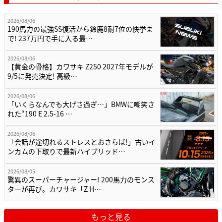
2026/08/06
190馬力の最強SS復活から鈴鹿8耐7位の快挙ま
で! 237万円で手に入る最…
2026/08/06
【黄金の骨格】カワサキ Z250 2027年モデルが
9/5に発売決定! 高級…
2026/08/06
「いくらなんでも大げさ過ぎ…」BMWに嘲笑さ
れた“190 E 2.5-16 …
2026/08/06
「会話が途切れるストレスとおさらば!」古いイ
ンカムの下取りで最新ハイブリッド…
2026/08/05
驚異のスーパーチャージャー! 200馬力のモンス
ターが再び。カワサキ「Z H…
もっと見る