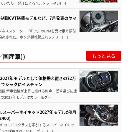
ていたり、発汗によるヘルメットやジ[…]
子制御CVT搭載モデルなど、7月発表のヤマ
ジネススクーター「ギア」のDNAを受け継ぐ原付
発売された。ホンダ製着脱式バッテリー[…]
国産車))
もっと見る
0が2027年モデルとして価格据え置きの72万
」でシックにイメチェン
円の価値 新車価格が上昇し続ける昨今、愛車選びに迷
2027年モデルはカラー＆グ[…]
ルスーパーネイキッド2027年モデルが9月
400】
ワサキのミドルクラスを牽引するスーパーネイキッ
モデルで採用されていた、グレー[…]