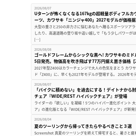
2026/08/07
Uターンが怖くなくなる167kgの超軽量ボディフルカ
ーツ、カワサキ「ニンジャ400」2027モデルが価格据
大型の重さと250の非力さに悩むあなたへ贈るスポーツツアラ
したり、高速道路の登り坂や追い越しで「もう少しパワーが
[…]
2026/08/08
ゴールドフレームからシックな黒へ! カワサキのミド
5日発売。物価高を吹き飛ばす77万円据え置き価格【Z
2027年型Z400はカラーチェンジで大人の色気をまとう カ
ド「Z400」に、早くも2027年モデルが登場する。 2026年
2026/08/07
「バイクに積めない」を過去にする！デイトナから
チェア『WIDE/REST ハイバックチェア』が登場
ライダーの「欲しい」を凝縮！5つのハイパー進化ポイント 大ヒ
ア」の進化版となる『WIDE/REST ハイバックチェア』が新
2026/08/04
夏のツーリングから帰ってきたらやるべきこと３選
Screenshot 真夏のツーリングを終えて帰宅すると、暑さ