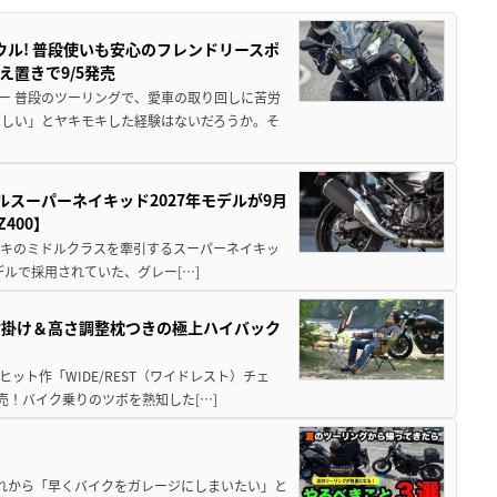
ウル! 普段使いも安心のフレンドリースポ
え置きで9/5発売
ー 普段のツーリングで、愛車の取り回しに苦労
ほしい」とヤキモキした経験はないだろうか。そ
ルスーパーネイキッド2027年モデルが9月
400】
ワサキのミドルクラスを牽引するスーパーネイキッ
モデルで採用されていた、グレー[…]
肘掛け＆高さ調整枕つきの極上ハイバック
ット作「WIDE/REST（ワイドレスト）チェ
発売！バイク乗りのツボを熟知した[…]
と疲れから「早くバイクをガレージにしまいたい」と