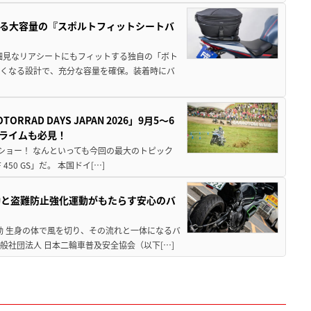
る大容量の『スポルトフィットシートバ
細見なリアシートにもフィットする独自の「ボト
広くなる設計で、充分な容量を確保。装着時にバ
AD DAYS JAPAN 2026」9月5〜6
クライムも必見！
解体ショー！ なんといっても今回の最大のトピック
0 GS」だ。 本国ドイ[…]
動と盗難防止強化運動がもたらす安心のバ
動 生身の体で風を切り、その流れと一体になるバ
社団法人 日本二輪車普及安全協会（以下[…]