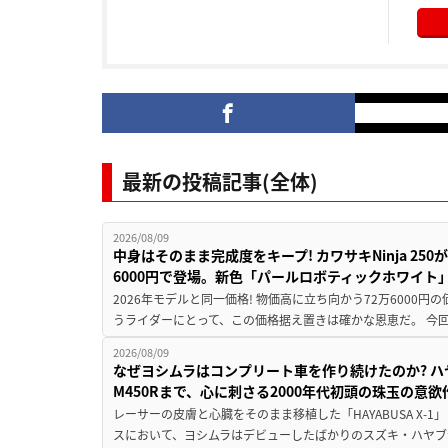
最新の投稿記事(全体)
2026/08/09
中身はそのまま完成度をキープ! カワサキNinja 25
6000円で登場。新色「パールロボティックホワイト
2026年モデルと同一価格! 物価高に立ち向かう72万6000
うライダーにとって、この価格据え置きは確かな恩恵だ。 今回の
2026/08/09
なぜヨシムラはコンプリート車を作り続けたのか? ハ
M450Rまで、心に刺さる2000年代初頭の珠玉の意
レーサーの皮膚と心臓をそのまま移植した「HAYABUSA X-1」 
スにおいて、ヨシムラはデビューしたばかりのスズキ・ハヤブ