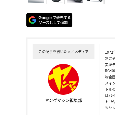
この記事を書いた人／メディア
19
常に
実証
RG4
物企
メイ
トル
はバ
ヤングマシン編集部
ト”だ
※ヤ