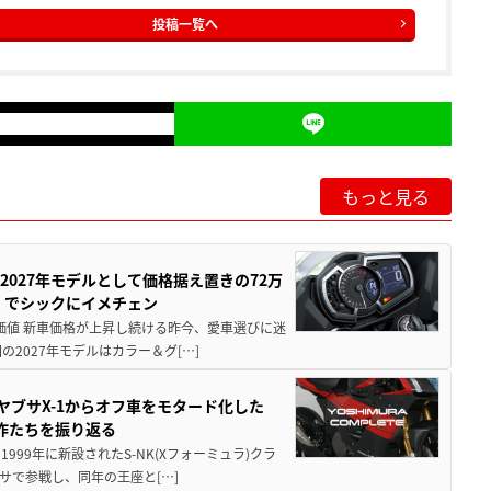
投稿一覧へ
もっと見る
0が2027年モデルとして価格据え置きの72万
」でシックにイメチェン
円の価値 新車価格が上昇し続ける昨今、愛車選びに迷
2027年モデルはカラー＆グ[…]
ヤブサX-1からオフ車をモタード化した
欲作たちを振り返る
1999年に新設されたS-NK(Xフォーミュラ)クラ
サで参戦し、同年の王座と[…]