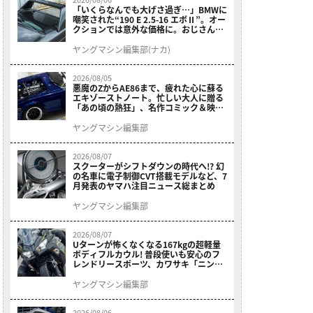
「いくらなんでも大げさ過ぎ…」BMWに
嘲笑された“190 E 2.5-16 エボⅡ”。オー
クションでは意外な価格に。おじさん達
が少年だった頃の憧れのクルマを深堀り
ヤングマシン編集部(ナカ)
2026/08/05
悪魔のZからAE86まで、疲れた心に蘇る
エキゾーストノート。忙しい大人に贈る
「あの頃の熱狂」、名作コミック＆映画
の愛機たちが東京駅地下に期間限定で集
結！
ヤングマシン編集部
2026/08/07
スクーターがシフトダウンの時代へ!? 幻
の名車に電子制御CVT搭載モデルなど、7
月発表のヤマハ注目ニュース総まとめ
ヤングマシン編集部
2026/08/07
Uターンが怖くなくなる167kgの超軽量
ボディフルカウル! 普段使いも安心のフ
レンドリースポーツ、カワサキ「ニンジ
ャ400」2027モデルが価格据え置きで
9/5発売
ヤングマシン編集部
2026/08/06