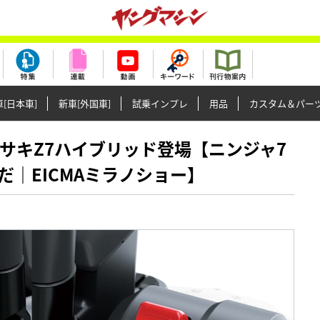
[日本車]
新車[外国車]
試乗インプレ
用品
カスタム＆パー
新型カワサキZ7ハイブリッド登場【ニンジャ7
｜EICMAミラノショー】