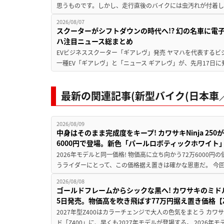
思うものです。しかし、走行直後のバイクには虫汚れが付着し
2026/08/07
スクーターがシフトダウンの時代へ!? 幻の名車に電
ハ注目ニュース総まとめ
EVビジネススクーター「ギアレヴ」発売 ヤマハを代表するビ
一種EV「ギアレヴ」と「ニュース ギアレヴ」が、先月17日に
最新の関連記事(新型バイク(日本車／
2026/08/09
中身はそのまま完成度をキープ! カワサキNinja 25
6000円で登場。新色「パールロボティックホワイト
2026年モデルと同一価格! 物価高に立ち向かう72万6000
うライダーにとって、この価格据え置きは確かな恩恵だ。 今回の
2026/08/08
ゴールドフレームからシックな黒へ! カワサキのミド
5日発売。物価高を吹き飛ばす77万円据え置き価格【Z
2027年型Z400はカラーチェンジで大人の色気をまとう カ
ド「Z400」に、早くも2027年モデルが登場する。 2026年