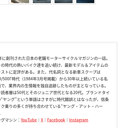
72年に創刊された日本の老舗モーターサイクルマガジンの一誌。
その時代の熱いバイク達を追い続け、最新モデル＆アイテムの
テストに定評がある。また、代名詞となる新車スクープは
00/500Γ時代（1984年3月号掲載）から30年以上続いている名
画で、業界内の生情報を独自追跡したものが主となっている。
ン読者層は50代とそのジュニア世代となる20代。ブランドタイ
の“ヤング”という単語はさすがに時代錯誤とはなったが、信条
イク乗りの多くが持ち合わせている“ヤング・アット・ハー
。
ングマシン：
YouTube
｜
X
｜
Facebook
｜
Instagram