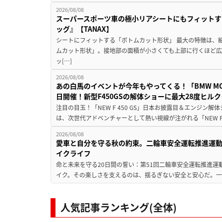
2026/08/08
スーパースポーツ車の極小リアシートにもフィットす
ッグ』【TANAX】
シートにフィットする「ボトムカット形状」 最大の特徴は、
ムカット形状」。接地部の面積が小さくても上部に行くほど
ッ[…]
2026/08/08
あの白馬のイベントが今年もやってくる！「BMW MOTORR
日開催！新型F450GSの解体ショーに最大28度ヒル
注目の目玉！「NEW F 450 GS」日本お披露目＆エンジン
は、次世代アドベンチャーとして熱い視線が注がれる「NEW F 45
2026/08/08
愛車と自分を守る秋の約束。二輪車安全運転推進運
イクライフ
命と未来を守る20日間の誓い：第51回二輪車安全運転推進運
イク。その楽しさを支えるのは、揺るぎない安全と安心だ。一般
人気記事ランキング(全体)