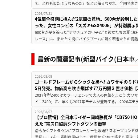
て、どれも似たようなものだ」などと侮るなかれ。今回発表されたカ
2026/07/31
4気筒全盛期に挑んだ2気筒の意地。600台が殺到し
った、女性コンビの「スズキGSX400E」が特別展示
600台が夢を追った”アマチュアの甲子園”と彼女たちの夏 19
レース」は、またたく間にバイクブームに沸く若者たちの情熱の
最新の関連記事(新型バイク(日本車／
2026/08/08
ゴールドフレームからシックな黒へ! カワサキのミド
5日発売。物価高を吹き飛ばす77万円据え置き価格【Z
2027年型Z400はカラーチェンジで大人の色気をまとう カ
ド「Z400」に、早くも2027年モデルが登場する。 2026年
2026/08/07
【プロ驚愕】全日本ライダー岡崎静夏が「CB750 HORNE
えた”電スロ協調シフトダウンの衝撃
滑らかシフトダウンにプロレーサーも嫉妬!? スポーツランド
季初レースを、表彰台圏内まで一歩届かず4位で終えた直後、最新モデ