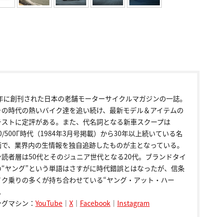
72年に創刊された日本の老舗モーターサイクルマガジンの一誌。
その時代の熱いバイク達を追い続け、最新モデル＆アイテムの
テストに定評がある。また、代名詞となる新車スクープは
00/500Γ時代（1984年3月号掲載）から30年以上続いている名
画で、業界内の生情報を独自追跡したものが主となっている。
ン読者層は50代とそのジュニア世代となる20代。ブランドタイ
の“ヤング”という単語はさすがに時代錯誤とはなったが、信条
イク乗りの多くが持ち合わせている“ヤング・アット・ハー
。
ングマシン：
YouTube
｜
X
｜
Facebook
｜
Instagram