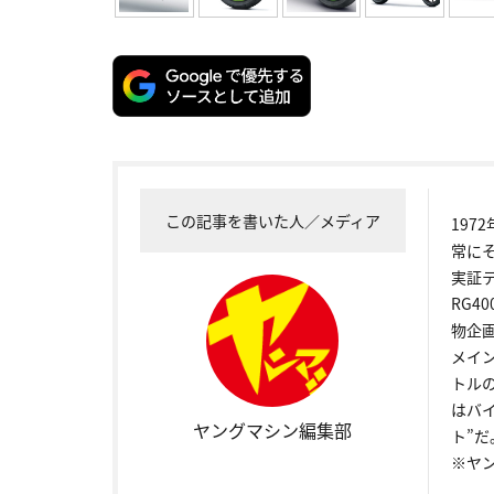
この記事を書いた人／メディア
19
常に
実証
RG4
物企
メイ
トル
はバ
ヤングマシン編集部
ト”だ
※ヤ