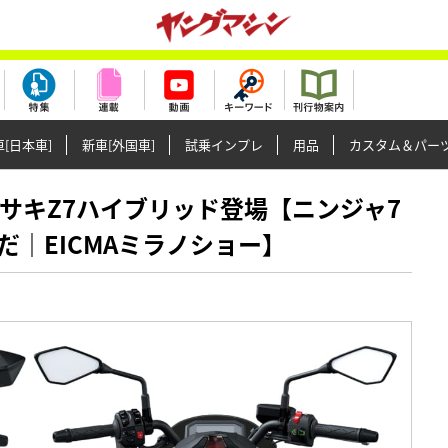
[日本車]
新車[外国車]
試乗インプレ
用品
カスタム＆パー
新型カワサキZ7ハイブリッド登場【ニンジャ7
｜EICMAミラノショー】