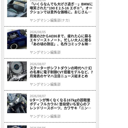
「いくらなんでも大げさ過ぎ…」BMWに
嘲笑された“190 E 2.5-16 エボⅡ”。オー
クションでは意外な価格に。おじさん達
が少年だった頃の憧れのクルマを深堀り
ヤングマシン編集部(ナカ)
2026/08/05
悪魔のZからAE86まで、疲れた心に蘇る
エキゾーストノート。忙しい大人に贈る
「あの頃の熱狂」、名作コミック＆映画
の愛機たちが東京駅地下に期間限定で集
結！
ヤングマシン編集部
2026/08/07
スクーターがシフトダウンの時代へ!? 幻
の名車に電子制御CVT搭載モデルなど、7
月発表のヤマハ注目ニュース総まとめ
ヤングマシン編集部
2026/08/07
Uターンが怖くなくなる167kgの超軽量
ボディフルカウル! 普段使いも安心のフ
レンドリースポーツ、カワサキ「ニンジ
ャ400」2027モデルが価格据え置きで
9/5発売
ヤングマシン編集部
2026/08/06