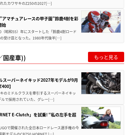
ワサキのZ250の2027[…]
た”アマチュアレースの甲子園”鈴鹿4耐を彩
開始
80（昭和55）年にスタートした「鈴鹿4耐ロード
受け皿となった。1980年代後半[…]
国産車))
もっと見る
ルスーパーネイキッド2027年モデルが9月
400】
ワサキのミドルクラスを牽引するスーパーネイキッ
モデルで採用されていた、グレー[…]
T E-Clutch」を試乗! “私の左手を超
SUGOで開催された全日本ロードレース選手権の今
ルのCB750 HORNET […]