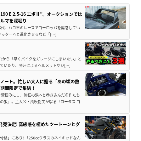
 E 2.5-16 エボⅡ”。オークションでは
クルマを深堀り
80年代、ハコ車のレースでヨーロッパを席巻してい
5リッターへと進化させるなど「[…]
と疲れから「早くバイクをガレージにしまいたい」と
ていたり、発汗によるヘルメットやジ[…]
トノート。忙しい大人に贈る「あの頃の熱
に期間限定で集結！
を鷲掴みにし、熱狂の渦へと巻き込んだ名作たち
の狼』。主人公・風吹裕矢が駆る「ロータス ヨ
5に発売決定! 高級感を極めたツートーンとグ
骨格」にあり! 「250ccクラスのネイキッドなん