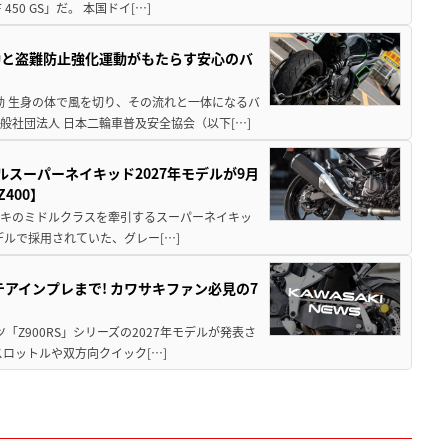
0 GS」だ。 本国ドイ[…]
動と盗難防止強化運動がもたらす安心のバ
動 生身の体で風を切り、その流れと一体になるバ
社団法人 日本二輪車普及安全協会（以下[…]
ルスーパーネイキッド2027年モデルが9月
400】
ワサキのミドルクラスを牽引するスーパーネイキッ
モデルで採用されていた、グレー[…]
テアインプレまで! カワサキファン必見の7
ツ「Z900RS」シリーズの2027年モデルが発表さ
ロットルや双方向クイック[…]