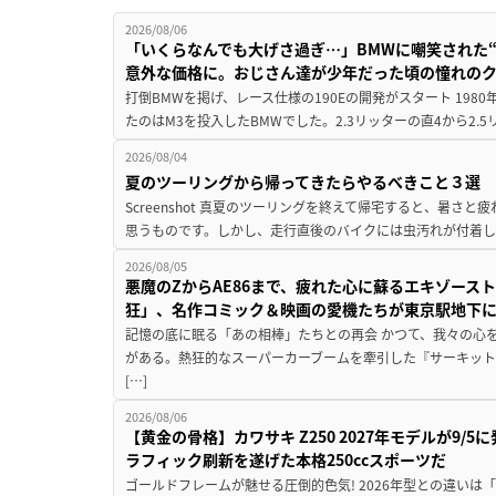
2026/08/06
「いくらなんでも大げさ過ぎ…」BMWに嘲笑された“190
意外な価格に。おじさん達が少年だった頃の憧れの
打倒BMWを掲げ、レース仕様の190Eの開発がスタート 19
たのはM3を投入したBMWでした。2.3リッターの直4から2.
2026/08/04
夏のツーリングから帰ってきたらやるべきこと３選
Screenshot 真夏のツーリングを終えて帰宅すると、暑さ
思うものです。しかし、走行直後のバイクには虫汚れが付着し
2026/08/05
悪魔のZからAE86まで、疲れた心に蘇るエキゾース
狂」、名作コミック＆映画の愛機たちが東京駅地下
記憶の底に眠る「あの相棒」たちとの再会 かつて、我々の心
がある。熱狂的なスーパーカーブームを牽引した『サーキット
[…]
2026/08/06
【黄金の骨格】カワサキ Z250 2027年モデルが9/
ラフィック刷新を遂げた本格250ccスポーツだ
ゴールドフレームが魅せる圧倒的色気! 2026年型との違いは「