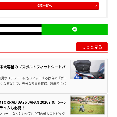
投稿一覧へ
もっと見る
る大容量の『スポルトフィットシートバ
細見なリアシートにもフィットする独自の「ボト
広くなる設計で、充分な容量を確保。装着時にバ
AD DAYS JAPAN 2026」9月5〜6
クライムも必見！
解体ショー！ なんといっても今回の最大のトピック