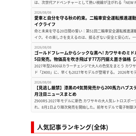
は、次世代アドベンチャーとして熱い視線が注がれる「NEW F 45
2026/08/08
愛車と自分を守る秋の約束。二輪車安全運転推進運
イクライフ
命と未来を守る20日間の誓い：第51回二輪車安全運転推進運
イク。その楽しさを支えるのは、揺るぎない安全と安心だ。一般
2026/08/08
ゴールドフレームからシックな黒へ! カワサキのミド
5日発売。物価高を吹き飛ばす77万円据え置き価格【Z
2027年型Z400はカラーチェンジで大人の色気をまとう カ
ド「Z400」に、早くも2027年モデルが登場する。 2026年
2026/08/08
【見逃し厳禁】漆黒の4気筒発売から200馬力ハブス
月注目ニュースまとめ
Z900RS 2027年モデルに新色 カワサキの大人気レトロスポー
れ、8月1日より順次発売を開始した。前年モデルで電子制御ス
人気記事ランキング(全体)