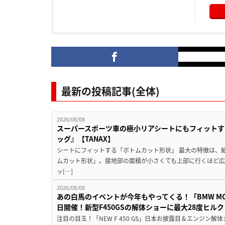
最新の投稿記事(全体)
2026/08/08
スーパースポーツ車の極小リアシートにもフィットす
ッグ』【TANAX】
シートにフィットする「ボトムカット形状」 最大の特徴は、
ムカット形状」。接地部の面積が小さくても上部に行くほど
ッ[…]
2026/08/08
あの白馬のイベントが今年もやってくる！「BMW MOTORR
日開催！新型F450GSの解体ショーに最大28度ヒル
注目の目玉！「NEW F 450 GS」日本お披露目＆エンジン