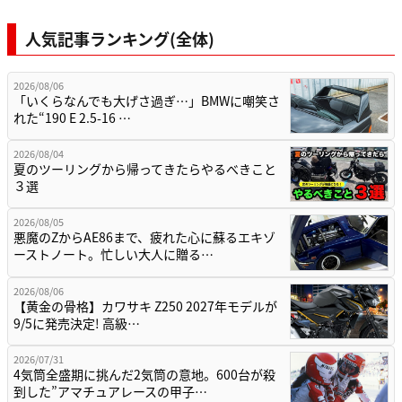
人気記事ランキング(全体)
2026/08/06
「いくらなんでも大げさ過ぎ…」BMWに嘲笑さ
れた“190 E 2.5-16 …
2026/08/04
夏のツーリングから帰ってきたらやるべきこと
３選
2026/08/05
悪魔のZからAE86まで、疲れた心に蘇るエキゾ
ーストノート。忙しい大人に贈る…
2026/08/06
【黄金の骨格】カワサキ Z250 2027年モデルが
9/5に発売決定! 高級…
2026/07/31
4気筒全盛期に挑んだ2気筒の意地。600台が殺
到した”アマチュアレースの甲子…