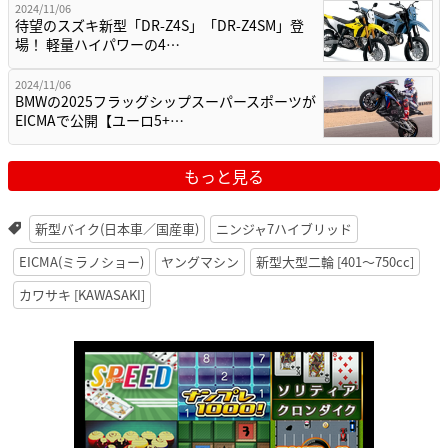
2024/11/06
待望のスズキ新型「DR-Z4S」「DR-Z4SM」登
場！ 軽量ハイパワーの4…
2024/11/06
BMWの2025フラッグシップスーパースポーツが
EICMAで公開【ユーロ5+…
もっと見る
新型バイク(日本車／国産車)
ニンジャ7ハイブリッド
EICMA(ミラノショー)
ヤングマシン
新型大型二輪 [401〜750cc]
カワサキ [KAWASAKI]