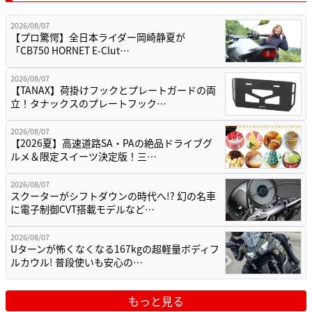
2026/08/07
【プロ驚愕】全日本ライダー岡崎静夏が
「CB750 HORNET E-Clut…
2026/08/07
【TANAX】荷掛けフックとプレートガードの両
立！タナックスのプレートフック…
2026/08/07
【2026夏】高速道路SA・PAの絶品ドライブグ
ルメ＆限定スイーツ決定版！三…
2026/08/07
スクーターがシフトダウンの時代へ!? 幻の名車
に電子制御CVT搭載モデルなど…
2026/08/07
Uターンが怖くなくなる167kgの超軽量ボディフ
ルカウル! 普段使いも安心の…
もっと見る