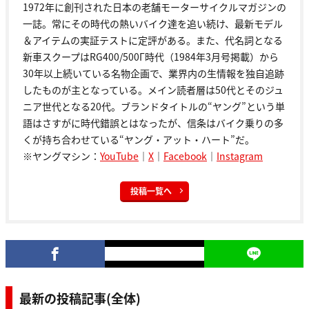
1972年に創刊された日本の老舗モーターサイクルマガジンの
一誌。常にその時代の熱いバイク達を追い続け、最新モデル
＆アイテムの実証テストに定評がある。また、代名詞となる
新車スクープはRG400/500Γ時代（1984年3月号掲載）から
30年以上続いている名物企画で、業界内の生情報を独自追跡
したものが主となっている。メイン読者層は50代とそのジュ
ニア世代となる20代。ブランドタイトルの“ヤング”という単
語はさすがに時代錯誤とはなったが、信条はバイク乗りの多
くが持ち合わせている“ヤング・アット・ハート”だ。
※ヤングマシン：
YouTube
｜
X
｜
Facebook
｜
Instagram
投稿一覧へ
最新の投稿記事(全体)