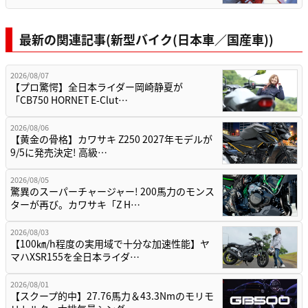
最新の関連記事(新型バイク(日本車／国産車))
2026/08/07
【プロ驚愕】全日本ライダー岡崎静夏が
「CB750 HORNET E-Clut…
2026/08/06
【黄金の骨格】カワサキ Z250 2027年モデルが
9/5に発売決定! 高級…
2026/08/05
驚異のスーパーチャージャー! 200馬力のモンス
ターが再び。カワサキ「Z H…
2026/08/03
【100㎞/h程度の実用域で十分な加速性能】ヤ
マハXSR155を全日本ライダ…
2026/08/01
【スクープ的中】27.76馬力＆43.3Nmのモリモ