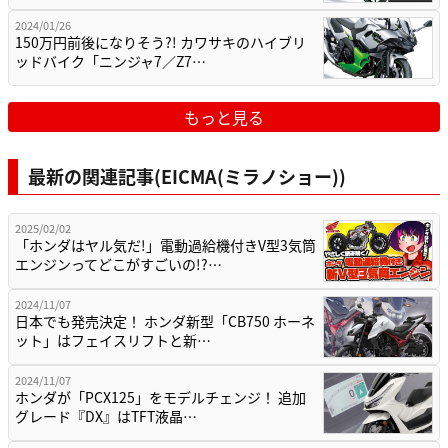
2024/01/26
150万円前後になりそう?! カワサキのハイブリ
ッドバイク「ニンジャ7／Z7…
もっと見る
最新の関連記事(EICMA(ミラノショー))
2025/02/02
「ホンダはヤル気だ!」電動過給機付きV型3気筒
エンジンってどこがすごいの!?…
2024/11/07
日本でも発売決定！ ホンダ新型「CB750 ホーネ
ット」はフェイスリフトと新…
2024/11/07
ホンダが「PCX125」をモデルチェンジ！ 追加
グレード『DX』はTFT液晶…