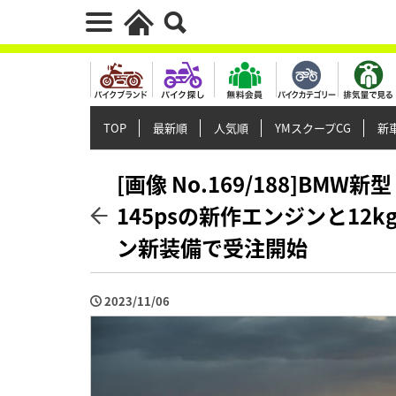
TOP
最新順
人気順
YMスクープCG
新車
[画像 No.169/188]BMW
145psの新作エンジンと1
ン新装備で受注開始
2023/11/06