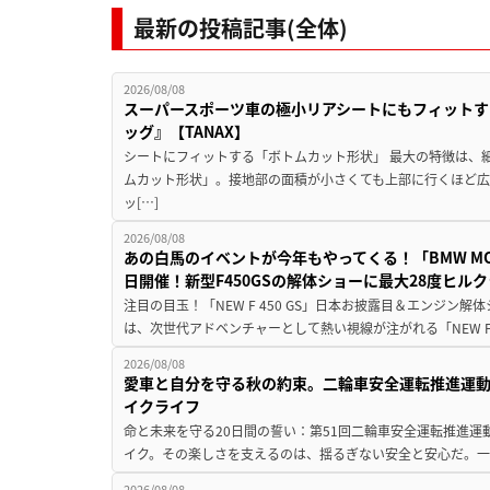
最新の投稿記事(全体)
2026/08/08
スーパースポーツ車の極小リアシートにもフィットす
ッグ』【TANAX】
シートにフィットする「ボトムカット形状」 最大の特徴は、
ムカット形状」。接地部の面積が小さくても上部に行くほど
ッ[…]
2026/08/08
あの白馬のイベントが今年もやってくる！「BMW MOTORR
日開催！新型F450GSの解体ショーに最大28度ヒル
注目の目玉！「NEW F 450 GS」日本お披露目＆エンジン
は、次世代アドベンチャーとして熱い視線が注がれる「NEW F 45
2026/08/08
愛車と自分を守る秋の約束。二輪車安全運転推進運
イクライフ
命と未来を守る20日間の誓い：第51回二輪車安全運転推進運
イク。その楽しさを支えるのは、揺るぎない安全と安心だ。一般
2026/08/08