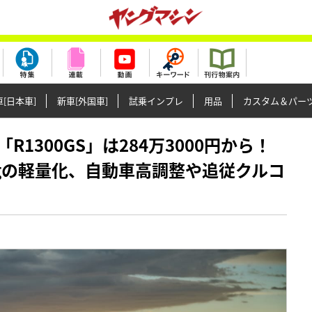
[日本車]
新車[外国車]
試乗インプレ
用品
カスタム＆パー
新型「R1300GS」は284万3000円から！
2kgの軽量化、自動車高調整や追従クルコ