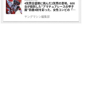
4気筒全盛期に挑んだ2気筒の意地。600
台が殺到した”アマチュアレースの甲子
園”鈴鹿4耐を彩った、女性コンビの「ス
ズキGSX400E」が特別展示開始
ヤングマシン編集部