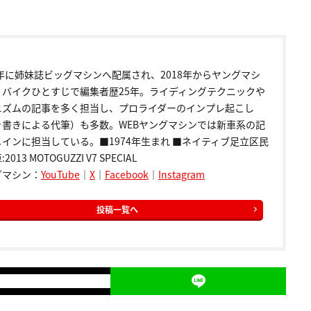
9年に姉妹誌ビッグマシンへ配属され、2018年からヤングマシ
。バイクひとすじで編集者歴25年。ライディングテクニックや
ニズムの記事を多く担当し、プロライダーのインプレ起こし
き書きによる代筆）も多数。WEBヤングマシンでは新車系の記
インに担当している。■1974年生まれ ■ネイティブ足立区民
2013 MOTOGUZZI V7 SPECIAL
グマシン：
YouTube
｜
X
｜
Facebook
｜
Instagram
投稿一覧へ