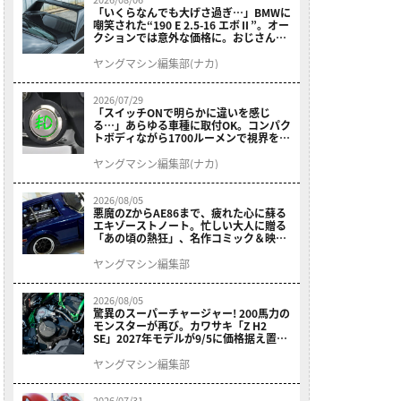
「いくらなんでも大げさ過ぎ…」BMWに
嘲笑された“190 E 2.5-16 エボⅡ”。オー
クションでは意外な価格に。おじさん達
が少年だった頃の憧れのクルマを深堀り
ヤングマシン編集部(ナカ)
2026/07/29
「スイッチONで明らかに違いを感じ
る…」あらゆる車種に取付OK。コンパク
トボディながら1700ルーメンで視界を確
保する［デイトナ・LEDフォグランプユ
ニット プレシャスレイ スモール］
ヤングマシン編集部(ナカ)
2026/08/05
悪魔のZからAE86まで、疲れた心に蘇る
エキゾーストノート。忙しい大人に贈る
「あの頃の熱狂」、名作コミック＆映画
の愛機たちが東京駅地下に期間限定で集
結！
ヤングマシン編集部
2026/08/05
驚異のスーパーチャージャー! 200馬力の
モンスターが再び。カワサキ「Z H2
SE」2027年モデルが9/5に価格据え置き
で発売
ヤングマシン編集部
2026/07/31