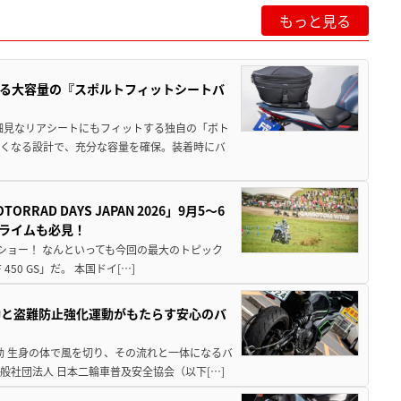
もっと見る
る大容量の『スポルトフィットシートバ
細見なリアシートにもフィットする独自の「ボト
広くなる設計で、充分な容量を確保。装着時にバ
AD DAYS JAPAN 2026」9月5〜6
クライムも必見！
解体ショー！ なんといっても今回の最大のトピック
0 GS」だ。 本国ドイ[…]
動と盗難防止強化運動がもたらす安心のバ
動 生身の体で風を切り、その流れと一体になるバ
社団法人 日本二輪車普及安全協会（以下[…]